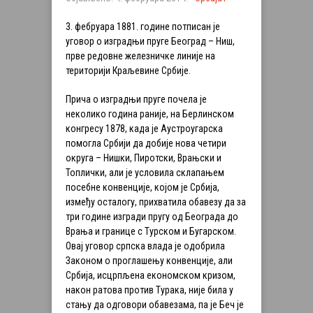
3. фебруара 1881. године потписан је
уговор о изградњи пруге Београд – Ниш,
прве редовне железничке линије на
територији Краљевине Србије.
Прича о изградњи пруге почела је
неколико година раније, на Берлинском
конгресу 1878, када је Аустроугарска
помогла Србији да добије нова четири
округа – Нишки, Пиротски, Врањски и
Топлички, али је условила склапањем
посебне конвенције, којом је Србија,
изме
ђу осталогу, прихватила обавезу да за
три године изгради пругу од Београда до
Врања и границе с Турском и Бугарском.
Овај уговор српска влада је одобрила
Законом о проглашењу конвенције, али
Србија, исцрпљена економском кризом,
након ратова против Турака, није била у
стању да одговори обавезама, па је Беч је