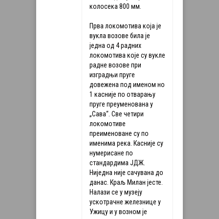
колосека 800 мм.
Прва локомотива која је
вукла возове била је
једна од 4 радних
локомотива које су вукле
радне возове при
изградњи пруге
довежена под именом но
1 касније по отварању
пруге преуменована у
„Сава“. Све четири
локомотиве
преименоване су по
именима река. Касније су
нумерисане по
стандардима ЈДЖ.
Ниједна није сачувана до
данас. Краљ Милан јесте.
Налази се у музеју
ускотрачне железнице у
Ужицу и у возном је