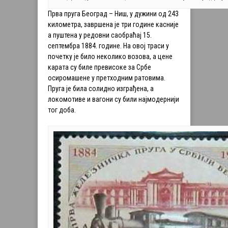
Прва пруга Београд – Ниш, у дужини од 243
километра, завршена је три године касније
а пуштена у редовни саобраћај 15.
септембра 1884. године. На овој траси у
почетку је било неколико возова, а цене
карата су биле превисоке за Србе
осиромашене у претходним ратовима.
Пруга је била солидно изграђена, а
локомотиве и вагони су били најмодернији
тог доба.