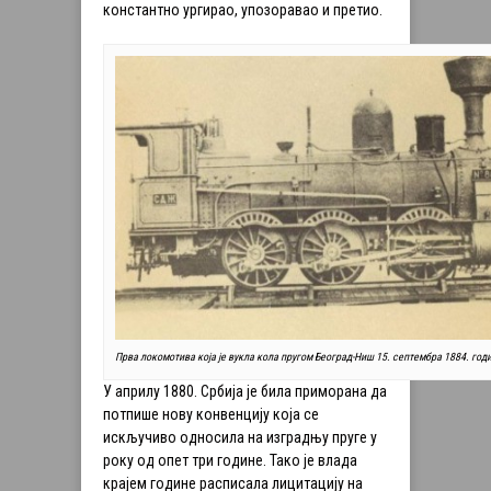
константно ургирао, упозоравао и претио.
Прва локомотива која је вукла кола пругом Београд-Ниш 15. септембра 1884. год
У априлу 1880. Србија је била приморана да
потпише нову конвенцију која се
искључиво односила на изградњу пруге у
року од опет три године. Тако је влада
крајем године расписала лицитацију на