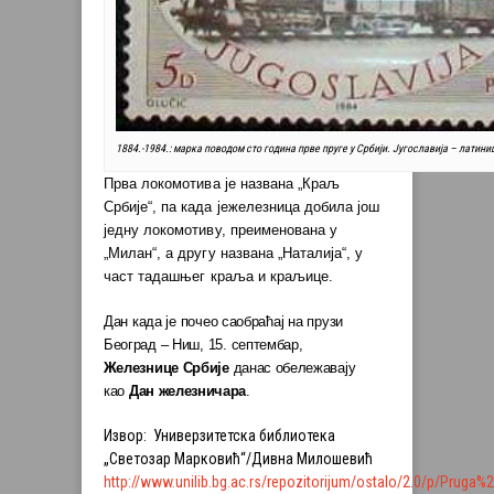
1884.-1984.: марка поводом сто година прве пруге у Србији. Југославија – латини
Прва локомотива је названа „Краљ
Србије“, па када јежелезница добила још
једну локомотиву, преименована у
„Милан“, а другу названа „Наталија“, у
част тадашњег краља и краљице.
Дан када је почео саобраћај на прузи
Београд – Ниш, 15. септембар,
Железнице Србије
данас обележавају
као
Дан железничара
.
Извор: Универзитетска библиотека
„Светозар Марковић“/Дивна Милошевић
http://www.unilib.bg.ac.rs/repozitorijum/ostalo/2.0/p/Pruga