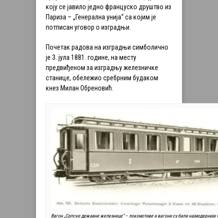
коју се јавило једно француско друштво из
Париза – „Генерална унија“ са којим је
потписан уговор о изградњи.
Почетак радова на изградњи симболично
је 3. јула 1881. године, на месту
предвиђеном за изградњу железничке
станице, обележио сребрним будаком
кнез Милан Обреновић.
Вагон „Српске државне железнице“ – локомотиве и вагони су били најмодернији т