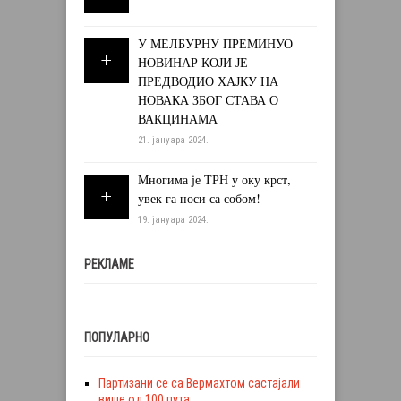
У МЕЛБУРНУ ПРЕМИНУО
НОВИНАР КОЈИ ЈЕ
ПРЕДВОДИО ХАЈКУ НА
НОВАКА ЗБОГ СТАВА О
ВАКЦИНАМА
21. јануара 2024.
Многима је ТРН у оку крст,
увек га носи са собом!
19. јануара 2024.
РЕКЛАМЕ
ПОПУЛАРНО
Партизани се са Вермахтом састајали
више од 100 пута