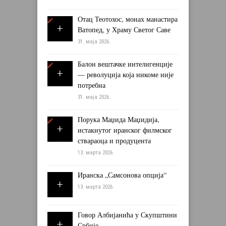
Отац Теотохос, монах манастира
Ватопед, у Храму Светог Саве
31. маја 2026.
Балон вештачке интелигенције
— револуција која никоме није
потребна
31. маја 2026.
Порука Маџида Маџидија,
истакнутог иранског филмског
ствараоца и продуцента
13. марта 2026.
Иранска „Самсонова опција“
13. марта 2026.
Говор Албијанића у Скупштини
Србије