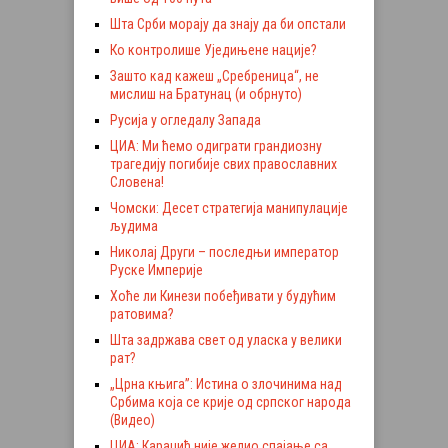
Шта Срби морају да знају да би опстали
Ко контролише Уједињене нације?
Зашто кад кажеш „Сребреница“, не
мислиш на Братунац (и обрнуто)
Русија у огледалу Запада
ЦИА: Ми ћемо одиграти грандиозну
трагедију погибије свих православних
Словена!
Чомски: Десет стратегија манипулације
људима
Николај Други – последњи император
Руске Империје
Хоће ли Кинези побеђивати у будућим
ратовима?
Шта задржава свет од уласка у велики
рат?
„Црна књига”: Истина о злочинима над
Србима која се крије од српског народа
(Видео)
ЦИА: Караџић није желио спајање са