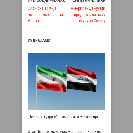
ПРЕТХОДНИ ЧЛАНАК
СЛЕДЕЋИ ЧЛАНАК
Сиријска армија
Американци Русији
почела ослобађање
предложили нову
Алепа
формулу за Сирију
ИЗДВАЈАМО:
„Теорија лудака“ – америчка стратегија
Отац Теотохос, монах манастира Ватопед,