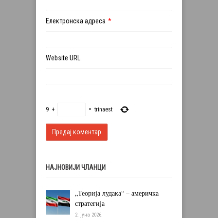
Електронска адреса
*
Website URL
9
+
=
trinaest
НАЈНОВИЈИ ЧЛАНЦИ
„Теорија лудака“ – америчка
стратегија
2. јуна 2026.