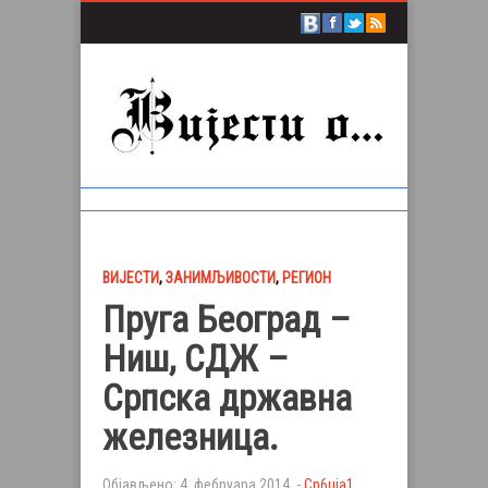
ВИЈЕСТИ
,
ЗАНИМЉИВОСТИ
,
РЕГИОН
Пруга Београд –
Ниш, СДЖ –
Српска државна
железница.
Објављено: 4. фебруара 2014. -
Сp6uja1