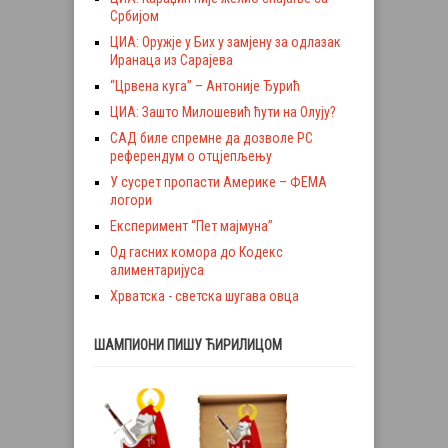
Србијом
ЦИА: Оружје у Бих у замјену за одлазак
Иранаца из Сарајева
“Црвена куга” – Антоније Ђурић
ЦИА: Зашто Милошевић ћути на Олују?
САД биле спремне да дозволе РС
референдум о отцјепљењу
У сусрет пропасти Америке – ФЕМА
логори
Експеримент “Пет мајмуна”
Од гасних комора до Кодекс
алиментаријуса
Хрватска - светска шугава овца
ШАМПИОНИ ПИШУ ЋИРИЛИЦОМ