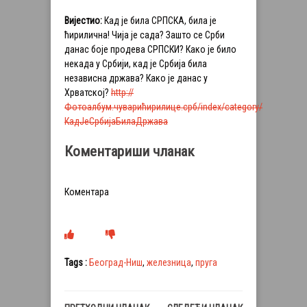
Вијестио:
Кад је била СРПСКА, била је
ћирилична! Чија је сада? Зашто се Срби
данас боје продева СРПСКИ? Како је било
некада у Србији, кад је Србија била
независна држава? Како је данас у
Хрватској?
http://
Фотоалбум.чуварићирилице.срб/index/category/
КадЈеСрбијаБилаДржава
Коментариши чланак
Коментара
Tags :
Београд-Ниш
,
железница
,
пруга