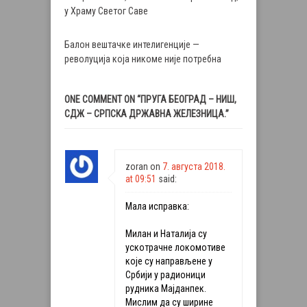
у Храму Светог Саве
Балон вештачке интелигенције —
револуција која никоме није потребна
ONE COMMENT ON “
ПРУГА БЕОГРАД – НИШ,
СДЖ – СРПСКА ДРЖАВНА ЖЕЛЕЗНИЦА.
”
zoran
on
7. августа 2018.
at 09:51
said:
Мала исправка:
Милан и Наталија су
ускотрачне локомотиве
које су направљене у
Србији у радионици
рудника Мајданпек.
Мислим да су ширине