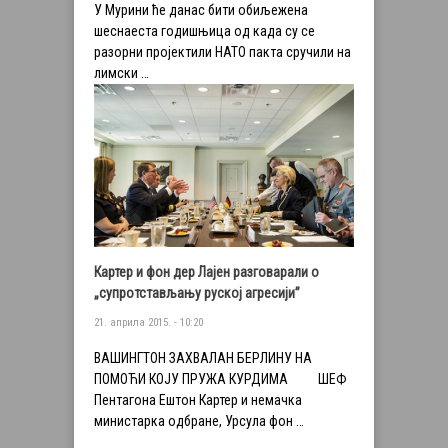
У Мурини ће данас бити обиљежена
шеснаеста годишњица од када су се
разорни пројектили НАТО пакта сручили на
лимски …
Картер и фон дер Лајен разговарали о
„супротстављању руској агресији”
21. априла 2015. - 10:20
ВАШИНГТОН ЗАХВАЛАН БЕРЛИНУ НА
ПОМОЋИ КОЈУ ПРУЖА КУРДИМА ШЕФ
Пентагона Ештон Картер и немачка
министарка одбране, Урсула фон …