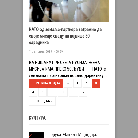
НАТО од земаља-партнера затражио да
своје мисије сведу на највише 30
сарадника
11. априла 2015. - 08:59
НА НИШАНУ ПРЕ СВЕГА РУСИЈА: ЊЕНА
МИСИЈА ИМА ПРЕКО 50 ЉУДИ НАТО је
земљама-партнерима послао директиву …
СТРАНИЦА 3 ОД 14
«
1
2
3
4
5
...
10
...
»
ПОСЛЕДЊА »
КУЛТУРА
Порука Маџида Маџидија,