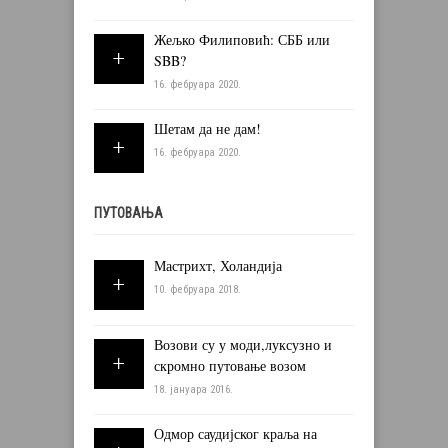
Жељко Филиповић: СББ или
SBB?
16. фебруара 2020.
Шетам да не дам!
16. фебруара 2020.
ПУТОВАЊА
Мастрихт, Холандија
10. фебруара 2018.
Возови су у моди,луксузно и
скромно путовање возом
18. јануара 2016.
Одмор саудијског краља на