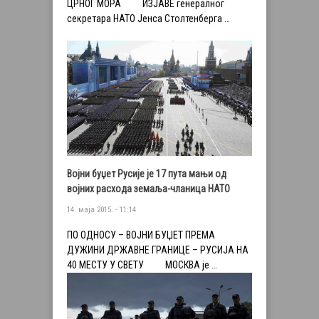
ЦРНОГ МОРА ИЗЈАВЕ генералног
секретара НАТО Јенса Столтенберга …
Војни буџет Русије је 17 пута мањи од
војних расхода земаља-чланица НАТО
14. маја 2015. - 11:14
ПО ОДНОСУ – ВОЈНИ БУЏЕТ ПРЕМА
ДУЖИНИ ДРЖАВНЕ ГРАНИЦЕ – РУСИЈА НА
40 МЕСТУ У СВЕТУ МОСКВА је …