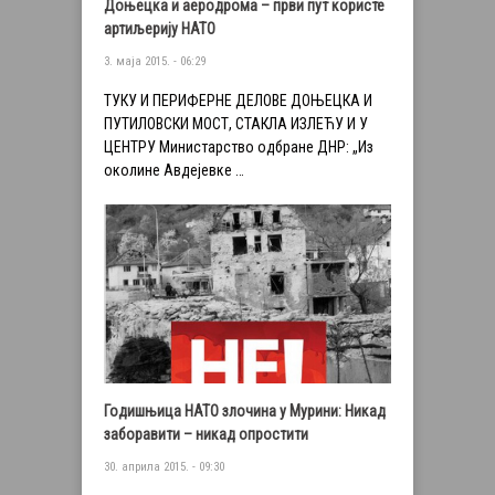
Доњецка и аеродрома – први пут користе
артиљерију НАТО
3. маја 2015. - 06:29
ТУКУ И ПЕРИФЕРНЕ ДЕЛОВЕ ДОЊЕЦКА И
ПУТИЛОВСКИ МОСТ, СТАКЛА ИЗЛЕЋУ И У
ЦЕНТРУ Министарство одбране ДНР: „Из
околине Авдејевке …
Годишњица НАТО злочина у Мурини: Никад
заборавити – никад опростити
30. априла 2015. - 09:30