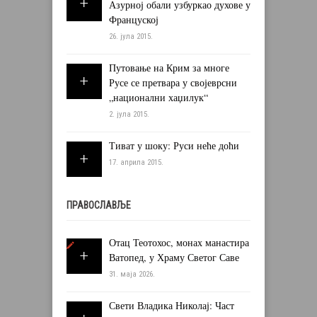
Азурној обали узбуркао духове у
Француској
26. јула 2015.
Путовање на Крим за многе
Русе се претвара у својеврсни
„национални хаџилук“
2. јула 2015.
Тиват у шоку: Руси неће доћи
17. априла 2015.
ПРАВОСЛАВЉЕ
Отац Теотохос, монах манастира
Ватопед, у Храму Светог Саве
31. маја 2026.
Свети Владика Николај: Част