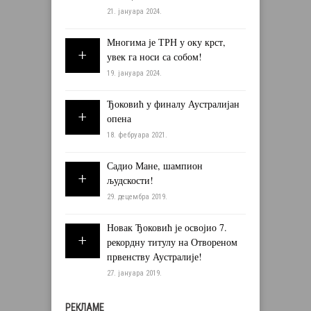
21. јануара 2024.
Многима је ТРН у оку крст,
увек га носи са собом!
19. јануара 2024.
Ђоковић у финалу Аустралијан
опена
18. фебруара 2021.
Садио Мане, шампион
људскости!
29. децембра 2019.
Новак Ђоковић је освојио 7.
рекордну титулу на Отвореном
првенству Аустралије!
27. јануара 2019.
РЕКЛАМЕ