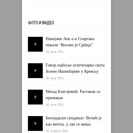
ФОТО И ВИДЕО
Навијачи Аек-а и Спартака
певали “Косово је Србија”
29. јула 2016.
Говор најбоље атлетичарке света
Јелене Ишинбајеве у Кремљу
28. јула 2016.
Ненад Благојевић: Растанак се
примакао
24. јула 2016.
Београдски синдикат: Вучић је
као вегета, у све се меша
30. априла 2016.