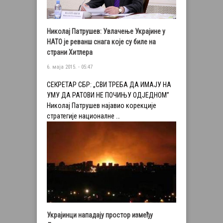
Николај Патрушев: Увлачење Украјине у
НАТО је реванш снага које су биле на
страни Хитлера
6. маја 2015. - 05:47
СЕКРЕТАР СБР: „СВИ ТРЕБА ДА ИМАЈУ НА
УМУ ДА РАТОВИ НЕ ПОЧИЊУ ОДЈЕДНОМ”
Николај Патрушев најавио корекције
стратегије националне …
Украјинци нападају простор између