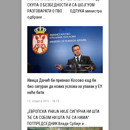
СКУПА О БЕЗБЕДНОСТИ И СА ШОЈГУОМ
РАЗГОВАРАТИ О ПВО ОДЛУКА министра
одбране …
Ивица Дачић би признао Косово кад би
био сигуран да нових услова за улазак у ЕУ
неће бити
13. априла 2015. - 06:18
„ЕВРОПСКА УНИЈА НИЈЕ СИГУРНА НИ ШТА
ЋЕ СА СОБОМ НИ ШТА ЋЕ СА НАМА”
ПОТПРЕДСЕДНИК Владе Србије и …