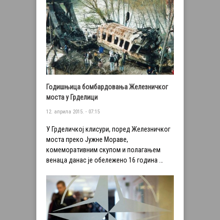
Годишњица бомбардовања Железничког
моста у Грделици
12. априла 2015. - 07:15
У Грделичкој клисури, поред Железничког
моста преко Јужне Мораве,
комеморативним скупом и полагањем
венаца данас је обележено 16 година …