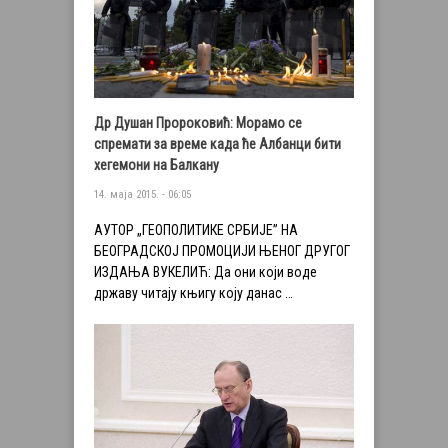
Др Душан Пророковић: Морамо се
спремати за време када ће Албанци бити
хегемони на Балкану
14. маја 2015. - 06:05
АУТОР „ГЕОПОЛИТИКЕ СРБИЈЕ” НА
БЕОГРАДСКОЈ ПРОМОЦИЈИ ЊЕНОГ ДРУГОГ
ИЗДАЊА ВУКЕЛИЋ: Да они који воде
државу читају књигу коју данас …