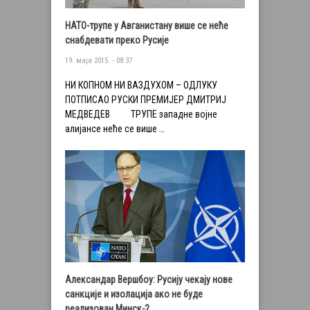
НАТО-трупе у Авганистану више се неће
снабдевати преко Русије
19. маја 2015. - 08:37
НИ КОПНОМ НИ ВАЗДУХОМ – ОДЛУКУ
ПОТПИСАО РУСКИ ПРЕМИЈЕР ДМИТРИЈ
МЕДВЕДЕВ ТРУПЕ западне војне
алијансе неће се више …
Александар Вершбоу: Русију чекају нове
санкције и изолација ако не буде
реализован Минск-2