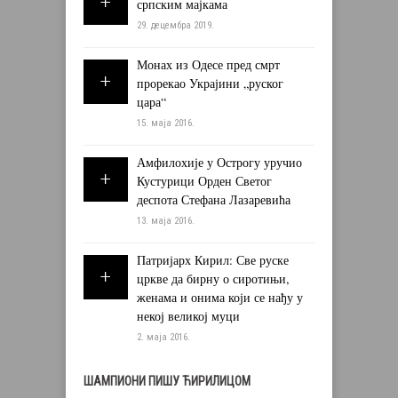
српским мајкама
29. децембра 2019.
Монах из Одесе пред смрт
прорекао Украјини „руског
цара“
15. маја 2016.
Амфилохије у Острогу уручио
Кустурици Орден Светог
деспота Стефана Лазаревића
13. маја 2016.
Патријарх Кирил: Све руске
цркве да бирну о сиротињи,
женама и онима који се нађу у
некој великој муци
2. маја 2016.
ШАМПИОНИ ПИШУ ЋИРИЛИЦОМ