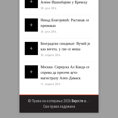
Јелене Ишинбајеве у Кремљу
28. јула 2016.
Ненад Благојевић: Растанак се
примакао
24. јула 2016.
Београдски синдикат: Вучић је
као вегета, у све се меша
30. априла 2016.
Москва: Сиријска Ал Каида се
спрема да пресече ауто-
магистралу Алеп-Дамаск
12. априла 2016.
© Права на копирање:2026
Вијести о...
-
Сва права задржана