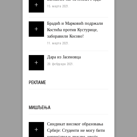
15. марта 2021.
Брадић и Марковић подржали
Костића против Кустурице,
заборавили Косово!
11. марта 2021.
Дара из Јасеновца
20. фебруара 2021.
РЕКЛАМЕ
МИШЉЕЊА
Синдикат високог образовања
Србије: Студенти не могу бити
непријатељи државе, имају