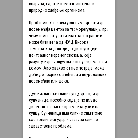
спарина, када је отежано знојење и
природно хлађење организма.
Проблеми: У таквим условима долази до
поремећаја центра за терморегулацију, при
чему температура тијела стално расте и
може бити већа од 40°Ц. Висока
температура доводи до дисфункције
централног нервног система, која
разултује делиријумом, конвулзијама, па и
комом. Ако овакво стање потраје, може
доћи до трајних оштећења и неуролошких
поремећаја или шока.
Дуже излагање главе сунцу доводи до
сунчанице, посебно када је потиљак
директно на високој температури и на
сунцу. Сунчаница има сличне симптоме
као топлински удар и изазива сличне
здравствене проблеме.