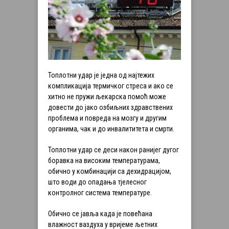
Топлотни удар је једна од најтежих
компликација термичког стреса и ако се
хитно не пружи љекарска помоћ може
довести до јако озбиљних здравствених
проблема и повреда на мозгу и другим
органима, чак и до инвалититета и смрти.
Топлотни удар се деси након ранијег дугог
боравка на високим температурама,
обично у комбинацији са дехидрацијом,
што води до опадања тјелесног
контролног система температуре.
Обично се јавља када је повећана
влажност ваздуха у вријеме љетних