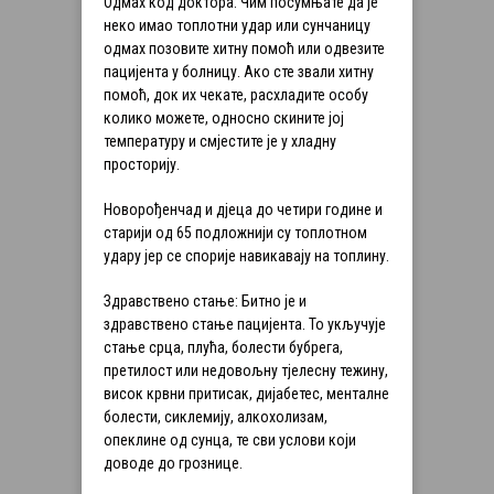
Одмах код доктора: Чим посумњате да је
неко имао топлотни удар или сунчаницу
одмах позовите хитну помоћ или одвезите
пацијента у болницу. Ако сте звали хитну
помоћ, док их чекате, расхладите особу
колико можете, односно скините јој
температуру и смјестите је у хладну
просторију.
Новорођенчад и дјеца до четири године и
старији од 65 подложнији су топлотном
удару јер се спорије навикавају на топлину.
Здравствено стање: Битно је и
здравствено стање пацијента. То укључује
стање срца, плућа, болести бубрега,
претилост или недовољну тјелесну тежину,
висок крвни притисак, дијабетес, менталне
болести, сиклемију, алкохолизам,
опеклине од сунца, те сви услови који
доводе до грознице.