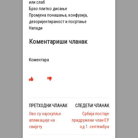
или слаб
Брзо плитко дисање
Промјена понашања, конфузија,
дезоријентираност и посртање
Напади
Коментариши чланак
Коментара
ПРЕТХОДНИ ЧЛАНАК
СЛЕДЕЋИ ЧЛАНАК
Ово су најскупље
Србија постаје
апликације на
придружени члан ЕУ
свијету
од 1. септембра