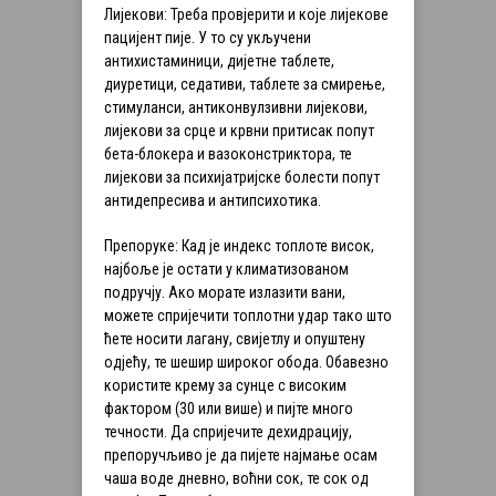
Лијекови: Треба провјерити и које лијекове
пацијент пије. У то су укључени
антихистаминици, дијетне таблете,
диуретици, седативи, таблете за смирење,
стимуланси, антиконвулзивни лијекови,
лијекови за срце и крвни притисак попут
бета-блокера и вазоконстриктора, те
лијекови за психијатријске болести попут
антидепресива и антипсихотика.
Препоруке: Кад је индекс топлоте висок,
најбоље је остати у климатизованом
подручју. Ако морате излазити вани,
можете спријечити топлотни удар тако што
ћете носити лагану, свијетлу и опуштену
одјећу, те шешир широког обода. Обавезно
користите крему за сунце с високим
фактором (30 или више) и пијте много
течности. Да спријечите дехидрацију,
препоручљиво је да пијете најмање осам
чаша воде дневно, воћни сок, те сок од