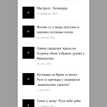
Мастрихт, Холандија
10. фебруара 2018.
Возови су у моди,луксузно и
скромно путовање возом
18. јануара 2016.
Одмор саудијског краља на
Азурној обали узбуркао духове у
Француској
26. јула 2015.
Путовање на Крим за многе
Русе се претвара у својеврсни
„национални хаџилук“
2. јула 2015.
Тиват у шоку: Руси неће доћи
17. априла 2015.