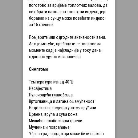
поготово за вријеме топлотних валова, да
се обрати пажња на топлотни индекс, јер
боравак на сунцу може повећати индекс
за 15 степени.
Помјерите или одгодите активности вани.
Ако је могуће, пребаците те послове за
моменте кад је најхладније у току дана,
односно ујутро или навечер.
Симптоми
Температура изнад 40°Ц
Несвјестица
Пулсирајућа главобоља
Вртоглавица и лагана ошамућеност
Недостатак знојења унаточ врућини
Црвена, врућа и сува кожа
Мишићна слабост или грчеви
Мучнина и повраћање
Убрзан рад срца, који може бити снажан