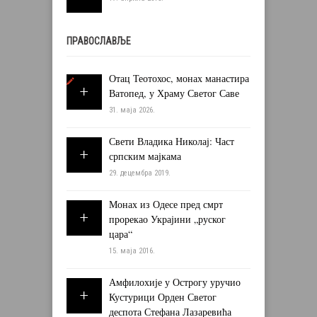
ПРАВОСЛАВЉЕ
Отац Теотохос, монах манастира
Ватопед, у Храму Светог Саве
31. маја 2026.
Свети Владика Николај: Част
српским мајкама
29. децембра 2019.
Монах из Одесе пред смрт
прорекао Украјини „руског
цара“
15. маја 2016.
Амфилохије у Острогу уручио
Кустурици Орден Светог
деспота Стефана Лазаревића