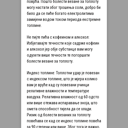
поврћа. Пошто болести везане за топлоту
могу настати због трошења соли, добро би
било да се пиће богато електролитима
замијени водом током периода екстремне
топлине.
Не пијте пића с кофеином и алкохол:
Избјегавајте течности које садрже кофеин
и алкохол јер обје субстанце вам могу
одузети више течности те погоршати
болести везане за топлоту.
Индекс топлине: Топлотни удар је повезан
с индексом топлине, што је мјера колико
вам је вруће кад су повезани учинци
релативне влажности и температуре
ваздуха. Релативна влажност од 60 одсто
или више отежава испаравање зноја, што
омета способност тијела да се хлади.
Ризик од болести везаних за топлоту
повећава се кад се индекс топлине повећа
за 90 степени или више. Због тога је важно,