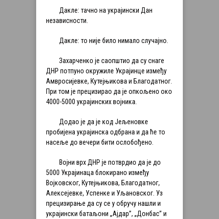
Дакле: тачно на украјински Дан
независности.
Дакле: то није било нимало случајно.
Захарченко је саопштио да су снаге
ДНР потпуно окружиле Украјинце између
Амвросијевке, Кутејњикова и Благодатног.
При том је прецизирао да је опкољено око
4000-5000 украјинских војника.
Додао је да је код Јељеновке
пробијена украјинска одбрана и да ће то
насеље до вечери бити ослобођено.
Војни врх ДНР је потврдио да је до
5000 Украјинаца блокирано између
Војковског, Кутејњикова, Благодатног,
Алексејевке, Успенке и Уљановског. Уз
прецизирање да су се у обручу нашли и
украјински батаљони „Ајдар”, „Донбас” и