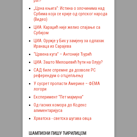
рат?
„Црна књига”: Истина о злочинима над
Србима која се крије од српског народа
(Видео)
ЦИА: Караџић није желио спајање са
Србијом
ЦИА: Оружје у Бих у замјену за одлазак
Иранаца из Сарајева
“Црвена куга” – Антоније Ђурић
ЦИА: Зашто Милошевић ћути на Олују?
САД биле спремне да дозволе РС
референдум о отцјепљењу
У сусрет пропасти Америке – ФЕМА
логори
Експеримент “Пет мајмуна”
Од гасних комора до Кодекс
алиментаријуса
Хрватска - светска шугава овца
ШАМПИОНИ ПИШУ ЋИРИЛИЦОМ