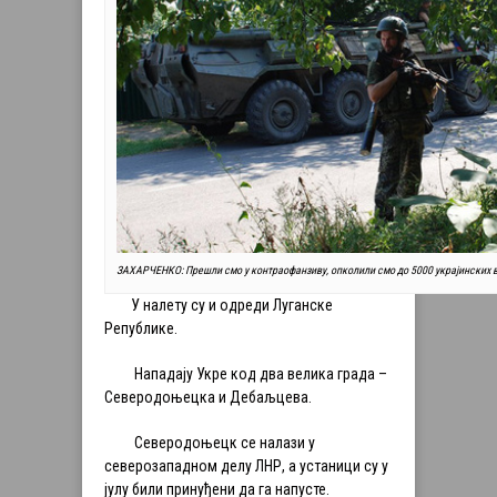
ЗАХАРЧЕНКО: Прешли смо у контраофанзиву, опколили смо до 5000 украјинских 
У налету су и одреди Луганске
Републике.
Нападају Укре код два велика града –
Северодоњецка и Дебаљцева.
Северодоњецк се налази у
северозападном делу ЛНР, а устаници су у
јулу били принуђени да га напусте.