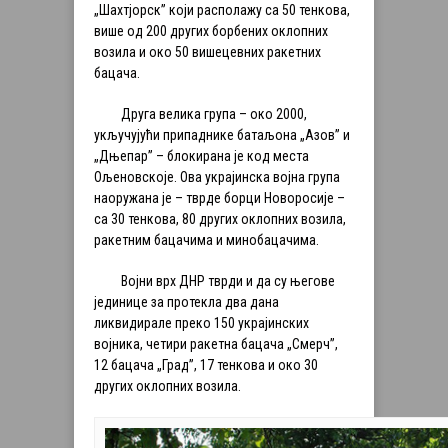
„Шахтјорск” који располажу са 50 тенкова,
више од 200 других борбених оклопних
возила и око 50 вишецевних ракетних
бацача.
Друга велика група – око 2000,
укључујући припаднике батаљона „Азов” и
„Дњепар” – блокирана је код места
Ољеновскоје. Ова украјинска војна група
наоружана је – тврде борци Новоросије –
са 30 тенкова, 80 других оклопних возила,
ракетним бацачима и минобацачима.
Војни врх ДНР тврди и да су његове
јединице за протекла два дана
ликвидирале преко 150 украјинских
војника, четири ракетна бацача „Смерч”,
12 бацача „Град”, 17 тенкова и око 30
других оклопних возила.