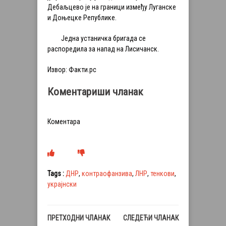
Дебаљцево је на граници између Луганске
и Доњецке Републике.
Једна устаничка бригада се
распоредила за напад на Лисичанск.
Извор: Факти.рс
Коментариши чланак
Коментара
Tags :
ДНР
,
контраофанзива
,
ЛНР
,
тенкови
,
украјнски
ПРЕТХОДНИ ЧЛАНАК
СЛЕДЕЋИ ЧЛАНАК