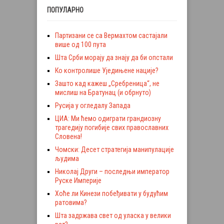
ПОПУЛАРНО
Партизани се са Вермахтом састајали
више од 100 пута
Шта Срби морају да знају да би опстали
Ко контролише Уједињене нације?
Зашто кад кажеш „Сребреница“, не
мислиш на Братунац (и обрнуто)
Русија у огледалу Запада
ЦИА: Ми ћемо одиграти грандиозну
трагедију погибије свих православних
Словена!
Чомски: Десет стратегија манипулације
људима
Николај Други – последњи император
Руске Империје
Хоће ли Кинези побеђивати у будућим
ратовима?
Шта задржава свет од уласка у велики