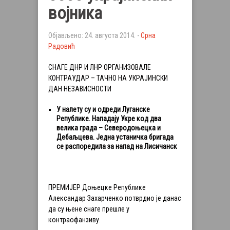
војника
Објављено: 24. августа 2014. -
Срна
Радовић
СНАГЕ ДНР И ЛНР ОРГАНИЗОВАЛЕ
КОНТРАУДАР – ТАЧНО НА УКРАЈИНСКИ
ДАН НЕЗАВИСНОСТИ
У налету су и одреди Луганске
Републике. Нападају Укре код два
велика града – Северодоњецка и
Дебаљцева. Једна устаничка бригада
се распоредила за напад на Лисичанск
ПРЕМИЈЕР Доњецке Републике
Александар Захарченко потврдио је данас
да су њене снаге прешле у
контраофанзиву.