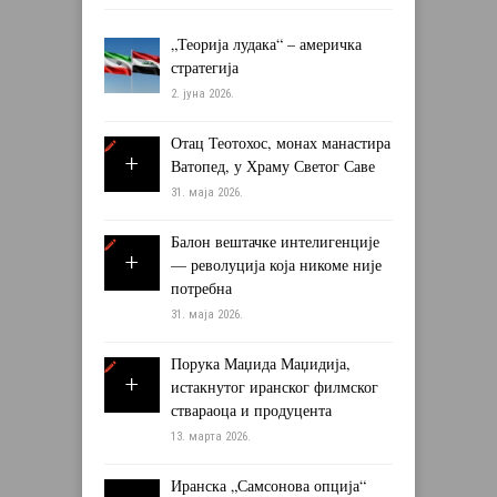
„Теорија лудака“ – америчка
стратегија
2. јуна 2026.
Отац Теотохос, монах манастира
Ватопед, у Храму Светог Саве
31. маја 2026.
Балон вештачке интелигенције
— револуција која никоме није
потребна
31. маја 2026.
Порука Маџида Маџидија,
истакнутог иранског филмског
ствараоца и продуцента
13. марта 2026.
Иранска „Самсонова опција“