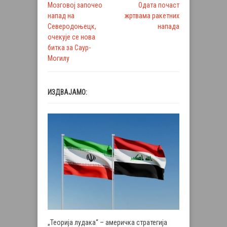
Мозговој започео
Одата почаст
напад на
жртвама ракетних
Северодоњецк,
напада
очекује се нова
битка за Саур-
Могилу
ИЗДВАЈАМО:
„Теорија лудака“ – америчка стратегија