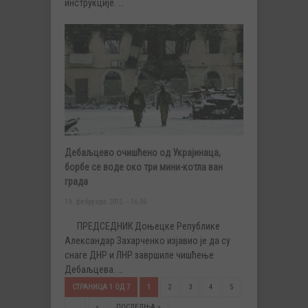
инструкције. …
Дебаљцево очишћено од Украјинаца,
борбе се воде око три мини-котла ван
града
19. фебруара 2015. - 16:06
ПРЕДСЕДНИК Доњецке Републике
Александар Захарченко изјавио је да су
снаге ДНР и ЛНР завршиле чишћење
Дебаљцева. …
СТРАНИЦА 1 ОД 7
1
2
3
4
5
...
»
ПОСЛЕДЊА »