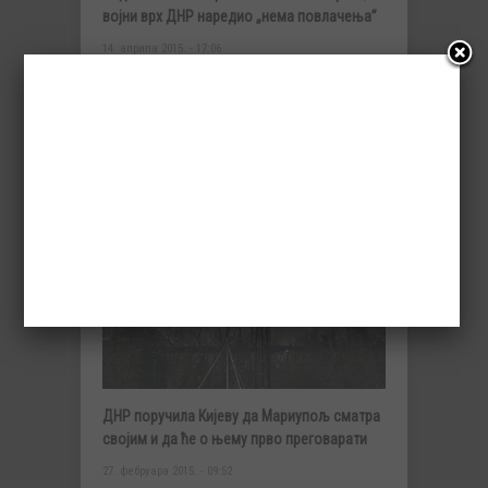
војни врх ДНР наредио „нема повлачења”
14. априла 2015. - 17:06
НАРЕДНА 24 САТА ЋЕ ОДЛУЧИТИ СУДБИНУ
ПРИМИРЈА И ТЕШКОГ НАОРУЖАЊА
Директор трауматолошког центра ДНР у
Доњецку Александар ОТРИШЋЕНКО:
Прошле …
ДНР поручила Кијеву да Мариупољ сматра
својим и да ће о њему прво преговарати
27. фебруара 2015. - 09:52