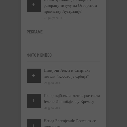
рекордну титулу на Отвореном
првенству Аустралије!
27. јануара 2019.
РЕКЛАМЕ
ФОТО И ВИДЕО
Навијачи Аек-а и Спартака
певали “Косово је Србија”
29. јула 2016.
Говор најбоље атлетичарке света
Јелене Ишинбајеве у Кремљу
28. јула 2016.
Ненад Благојевић: Растанак се
примакао