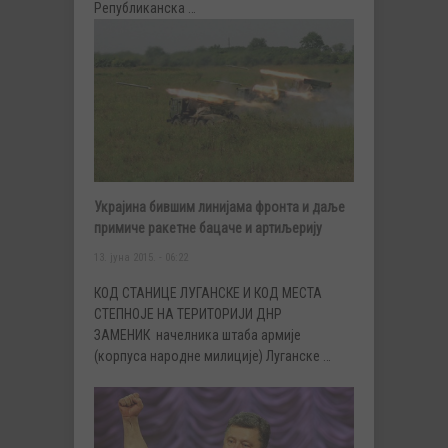
Републиканска …
Украјина бившим линијама фронта и даље
примиче ракетне бацаче и артиљерију
13. јуна 2015. - 06:22
КОД СТАНИЦЕ ЛУГАНСКЕ И КОД МЕСТА
СТЕПНОЈЕ НА ТЕРИТОРИЈИ ДНР
ЗАМЕНИК начелника штаба армије
(корпуса народне милиције) Луганске …