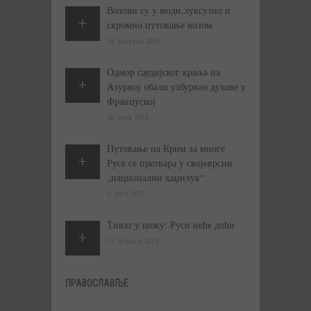
Возови су у моди,луксузно и
скромно путовање возом
18. јануара 2016.
Одмор саудијског краља на
Азурној обали узбуркао духове у
Француској
26. јула 2015.
Путовање на Крим за многе
Русе се претвара у својеврсни
„национални хаџилук“
2. јула 2015.
Тиват у шоку: Руси неће доћи
17. априла 2015.
ПРАВОСЛАВЉЕ