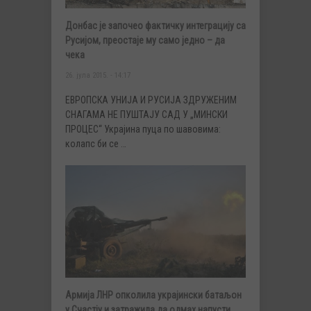
Донбас је започео фактичку интеграцију са
Русијом, преостаје му само једно – да
чека
26. јула 2015. - 14:17
ЕВРОПСКА УНИЈА И РУСИЈА ЗДРУЖЕНИМ
СНАГАМА НЕ ПУШТАЈУ САД У „МИНСКИ
ПРОЦЕС“ Украјина пуца по шавовима:
колапс би се …
Армија ЛНР опколила украјински батаљон
у Счастју и затражила да одмах напусти