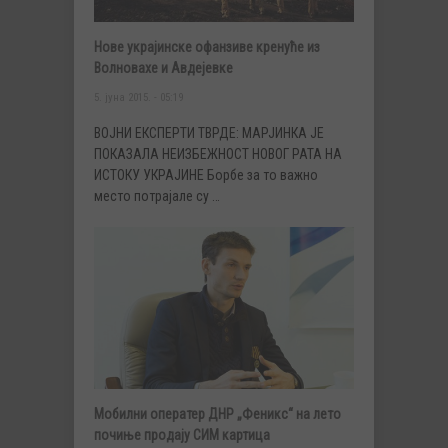
Нове украјинске офанзиве кренуће из
Волновахе и Авдејевке
5. јуна 2015. - 05:19
ВОЈНИ ЕКСПЕРТИ ТВРДЕ: МАРЈИНКА ЈЕ
ПОКАЗАЛА НЕИЗБЕЖНОСТ НОВОГ РАТА НА
ИСТОКУ УКРАЈИНЕ Борбе за то важно
место потрајале су …
Мобилни оператер ДНР „Феникс“ на лето
почиње продају СИМ картица