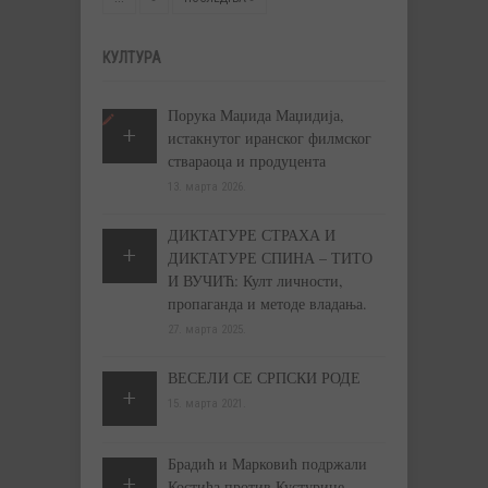
КУЛТУРА
Порука Маџида Маџидија,
истакнутог иранског филмског
ствараоца и продуцента
13. марта 2026.
ДИКТАТУРЕ СТРАХА И
ДИКТАТУРЕ СПИНА – ТИТО
И ВУЧИЋ: Култ личности,
пропаганда и методе владања.
27. марта 2025.
ВЕСЕЛИ СЕ СРПСКИ РОДЕ
15. марта 2021.
Брадић и Марковић подржали
Костића против Кустурице,