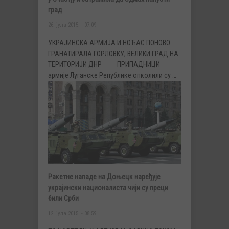
град
26. јула 2015. - 07:09
УКРАЈИНСКА АРМИЈА И НОЋАС ПОНОВО
ГРАНАТИРАЛА ГОРЛОВКУ, ВЕЛИКИ ГРАД НА
ТЕРИТОРИЈИ ДНР ПРИПАДНИЦИ
армије Луганске Републике опколили су …
Ракетне нападе на Доњецк наређује
украјински националиста чији су преци
били Срби
12. јула 2015. - 08:59