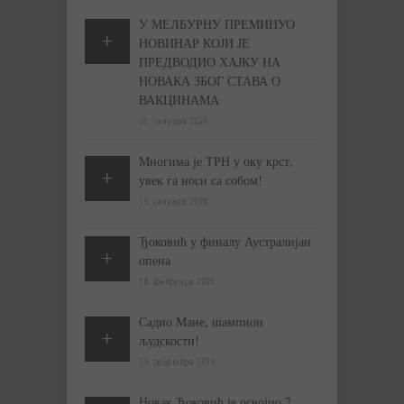
У МЕЛБУРНУ ПРЕМИНУО
НОВИНАР КОЈИ ЈЕ
ПРЕДВОДИО ХАЈКУ НА
НОВАКА ЗБОГ СТАВА О
ВАКЦИНАМА
21. јануара 2024.
Многима је ТРН у оку крст,
увек га носи са собом!
19. јануара 2024.
Ђоковић у финалу Аустралијан
опена
18. фебруара 2021.
Садио Мане, шампион
људскости!
29. децембра 2019.
Новак Ђоковић је освојио 7.