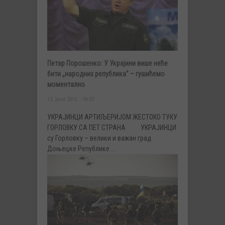
Петар Порошенко: У Украјини више неће
бити „народних република” – гушићемо
моментално
12. јуна 2015. - 06:07
УКРАЈИНЦИ АРТИЉЕРИЈОМ ЖЕСТОКО ТУКУ
ГОРЛОВКУ СА ПЕТ СТРАНА УКРАЈИНЦИ
су Горловку – велики и важан град
Доњецке Републике …