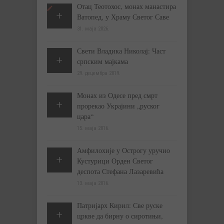
Отац Теотохос, монах манастира
Ватопед, у Храму Светог Саве
31. маја 2026.
Свети Владика Николај: Част
српским мајкама
29. децембра 2019.
Монах из Одесе пред смрт
прорекао Украјини „руског
цара“
15. маја 2016.
Амфилохије у Острогу уручио
Кустурици Орден Светог
деспота Стефана Лазаревића
13. маја 2016.
Патријарх Кирил: Све руске
цркве да бирну о сиротињи,