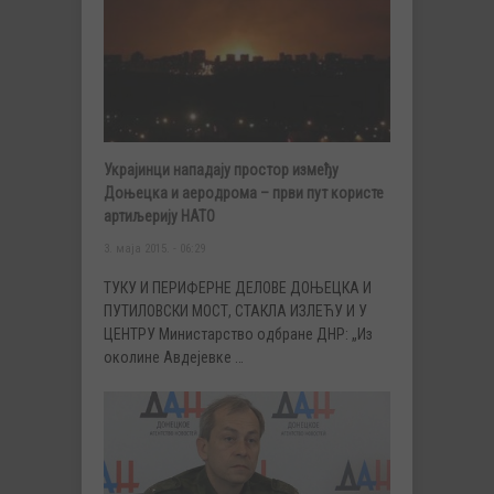
Украјинци нападају простор између
Доњецка и аеродрома – први пут користе
артиљерију НАТО
3. маја 2015. - 06:29
ТУКУ И ПЕРИФЕРНЕ ДЕЛОВЕ ДОЊЕЦКА И
ПУТИЛОВСКИ МОСТ, СТАКЛА ИЗЛЕЋУ И У
ЦЕНТРУ Министарство одбране ДНР: „Из
околине Авдејевке …