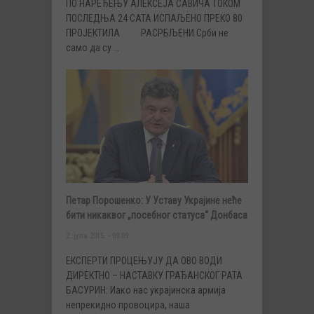
ПО НАРЕЂЕЊУ АЛЕКСЕЈА САВИЧА ТОКОМ
ПОСЛЕДЊА 24 САТА ИСПАЉЕНО ПРЕКО 80
ПРОЈЕКТИЛА РАСРБЉЕНИ Срби не
само да су …
Петар Порошенко: У Уставу Украјине неће
бити никаквог „посебног статуса“ Донбаса
2. јула 2015. - 09:09
ЕКСПЕРТИ ПРОЦЕЊУЈУ ДА ОВО ВОДИ
ДИРЕКТНО – НАСТАВКУ ГРАЂАНСКОГ РАТА
БАСУРИН: Иако нас украјинска армија
непрекидно провоцира, наша