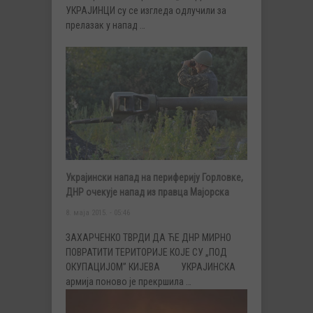
УКРАЈИНЦИ су се изгледа одлучили за
прелазак у напад …
Украјински напад на периферију Горловке,
ДНР очекује напад из правца Мајорска
8. маја 2015. - 05:46
ЗАХАРЧЕНКО ТВРДИ ДА ЋЕ ДНР МИРНО
ПОВРАТИТИ ТЕРИТОРИЈЕ КОЈЕ СУ „ПОД
ОКУПАЦИЈОМ” КИЈЕВА УКРАЈИНСКА
армија поново је прекршила …