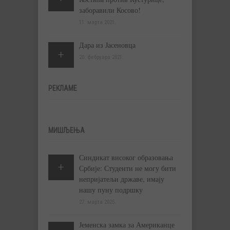
заборавили Косово!
11. марта 2021.
Дара из Јасеновца
20. фебруара 2021.
РЕКЛАМЕ
МИШЉЕЊА
Синдикат високог образовања
Србије: Студенти не могу бити
непријатељи државе, имају
нашу пуну подршку
27. марта 2025.
Јеменска замка за Американце