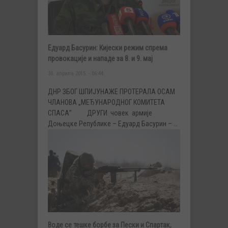
Едуард Басурин: Кијески режим спрема
провокације и нападе за 8. и 9. мај
30. априла 2015. - 06:44
ДНР ЗБОГ ШПИЈУНАЖЕ ПРОТЕРАЛА ОСАМ
ЧЛАНОВА „МЕЂУНАРОДНОГ КОМИТЕТА
СПАСА” ДРУГИ човек армије
Доњецке Републике – Едуард Басурин – …
Воде се тешке борбе за Пески и Спартак,