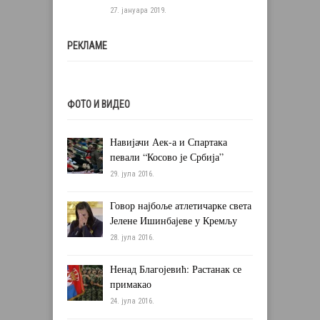
27. јануара 2019.
РЕКЛАМЕ
ФОТО И ВИДЕО
Навијачи Аек-а и Спартака
певали “Косово је Србија”
29. јула 2016.
Говор најбоље атлетичарке света
Јелене Ишинбајеве у Кремљу
28. јула 2016.
Ненад Благојевић: Растанак се
примакао
24. јула 2016.