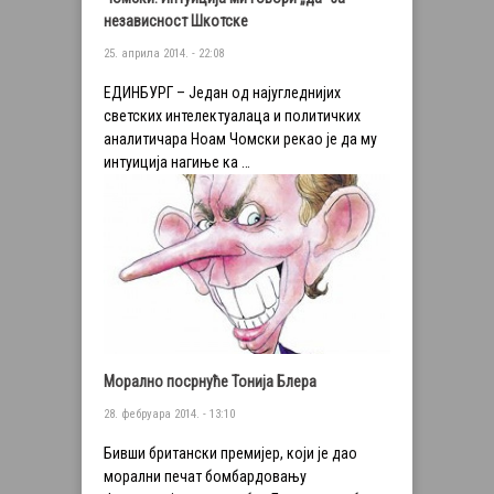
независност Шкотске
25. априла 2014. - 22:08
EДИНБУРГ – Jедан од наjугледниjих
светских интелектуалаца и политичких
аналитичара Ноам Чомски рекао jе да му
интуициjа нагиње ка …
Морално посрнуће Тонија Блера
28. фебруара 2014. - 13:10
Бивши британски премијер, који је дао
морални печат бомбардовању