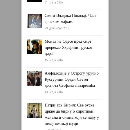
31. маја 2026.
Свети Владика Николај: Част
српским мајкама
29. децембра 2019.
Монах из Одесе пред смрт
прорекао Украјини „руског
цара“
15. маја 2016.
Амфилохије у Острогу уручио
Кустурици Орден Светог
деспота Стефана Лазаревића
13. маја 2016.
Патријарх Кирил: Све руске
цркве да бирну о сиротињи,
женама и онима који се нађу у
некој великој муци