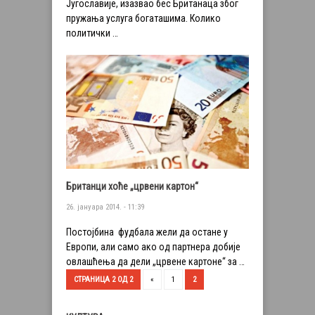
Југославије, изазвао бес Британаца због
пружања услуга богаташима. Колико
политички …
Британци хоће „црвени картон“
26. јануара 2014. - 11:39
Постојбина фудбала жели да остане у
Европи, али само ако од партнера добије
овлашћења да дели „црвене картоне“ за …
СТРАНИЦА 2 ОД 2
«
1
2