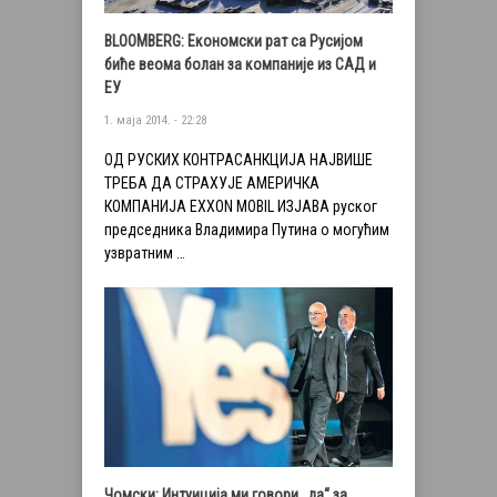
BLOOMBERG: Економски рат са Русијом
биће веома болан за компаније из САД и
ЕУ
1. маја 2014. - 22:28
ОД РУСКИХ КОНТРАСАНКЦИЈА НАЈВИШЕ
ТРЕБА ДА СТРАХУЈЕ АМЕРИЧКА
КОМПАНИЈА EXXON MOBIL ИЗЈАВА руског
председника Владимира Путина о могућим
узвратним …
Чомски: Интуициjа ми говори „да“ за