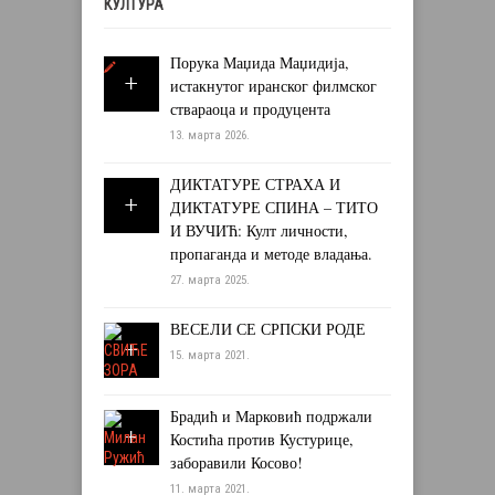
КУЛТУРА
Порука Маџида Маџидија,
истакнутог иранског филмског
ствараоца и продуцента
13. марта 2026.
ДИКТАТУРЕ СТРАХА И
ДИКТАТУРЕ СПИНА – ТИТО
И ВУЧИЋ: Култ личности,
пропаганда и методе владања.
27. марта 2025.
ВЕСЕЛИ СЕ СРПСКИ РОДЕ
15. марта 2021.
Брадић и Марковић подржали
Костића против Кустурице,
заборавили Косово!
11. марта 2021.