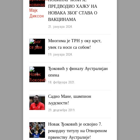
ПРЕДВОДИО ХАЈКУ НА
НОВАКА ЗБОГ СТАВА О
ВАКЦИНАМА
21. јануара 2024.
Многима је ТРН у оку крст,
увек га носи са собом!
19. јануара 2024.
Ђоковић у финалу Аустралијан
опена
18. фебруара 2021.
Садио Мане, шампион
људскости!
29. децембра 2019.
Новак Ђоковић је освојио 7.
рекордну титулу на Отвореном
првенству Аустралије!