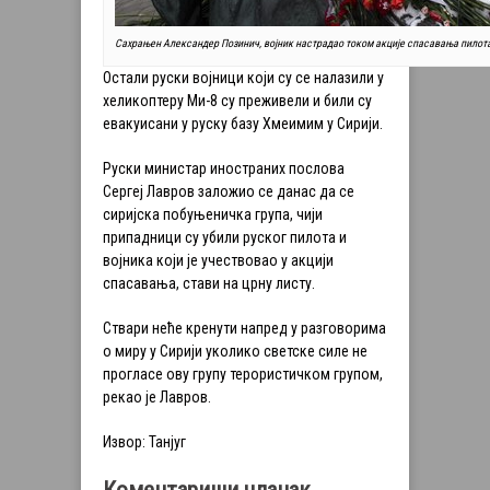
Сахрањен Александер Позинич, воjник настрадао током акциjе спасавања пилот
Остали руски војници који су се налазили у
хеликоптеру Ми-8 су преживели и били су
евакуисани у руску базу Хмеимим у Сирији.
Руски министар иностраних послова
Сергеј Лавров заложио се данас да се
сиријска побуњеничка група, чији
припадници су убили руског пилота и
војника који је учествовао у акцији
спасавања, стави на црну листу.
Ствари неће кренути напред у разговорима
о миру у Сирији уколико светске силе не
прогласе ову групу терористичком групом,
рекао је Лавров.
Извор: Танјуг