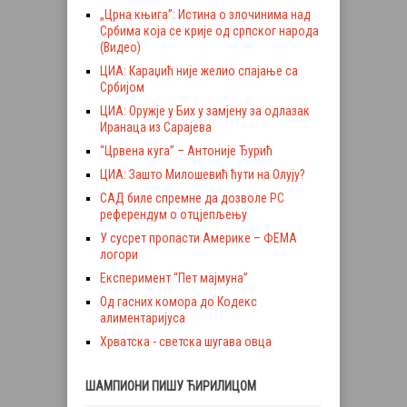
„Црна књига”: Истина о злочинима над
Србима која се крије од српског народа
(Видео)
ЦИА: Караџић није желио спајање са
Србијом
ЦИА: Оружје у Бих у замјену за одлазак
Иранаца из Сарајева
“Црвена куга” – Антоније Ђурић
ЦИА: Зашто Милошевић ћути на Олују?
САД биле спремне да дозволе РС
референдум о отцјепљењу
У сусрет пропасти Америке – ФЕМА
логори
Експеримент “Пет мајмуна”
Од гасних комора до Кодекс
алиментаријуса
Хрватска - светска шугава овца
ШАМПИОНИ ПИШУ ЋИРИЛИЦОМ