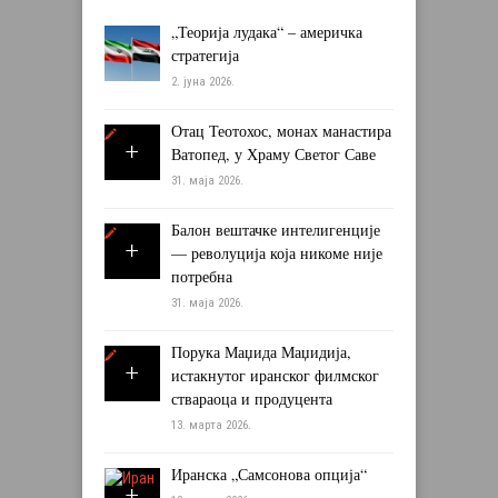
„Теорија лудака“ – америчка
стратегија
2. јуна 2026.
Отац Теотохос, монах манастира
Ватопед, у Храму Светог Саве
31. маја 2026.
Балон вештачке интелигенције
— револуција која никоме није
потребна
31. маја 2026.
Порука Маџида Маџидија,
истакнутог иранског филмског
ствараоца и продуцента
13. марта 2026.
Иранска „Самсонова опција“