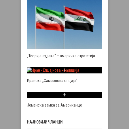
„Теорија лудака“ – америчка стратегија
Иранска „Самсонова опција“
Јеменска замка за Американце
НАЈНОВИЈИ ЧЛАНЦИ