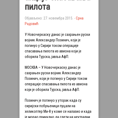
пилота
Објављено: 27. новембра 2015. -
Срна
Радовић
У Новочеркаску данас је сахрањен руски
војник Александер Позинич, који је
погинуо у Сирији током операције
спасавања пилота из авиона који је
оборила Турска, јавља АфП.
МОСКВА – У Новочеркаску данас је
сахрањен руски војник Александер
Позинич, који је погинуо у Сирији током
операције спасавања пилота из авиона
који је оборила Турска, јавља АфП.
Позинич је погинуо у уторак када су
сиријски побуњеници пуцали на
хеликоптер Ми-8 у коме се налазио и када
је морао принудно да слети на неутрални