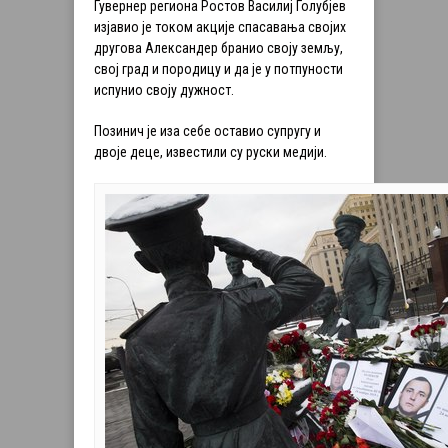
Гувернер региона Ростов Василиј Голубјев
изјавио је током акције спасавања својих
другова Александер бранио своју земљу,
свој град и породицу и да је у потпуности
испунио своју дужност.
Позинич је иза себе оставио супругу и
двоје деце, известили су руски медији.