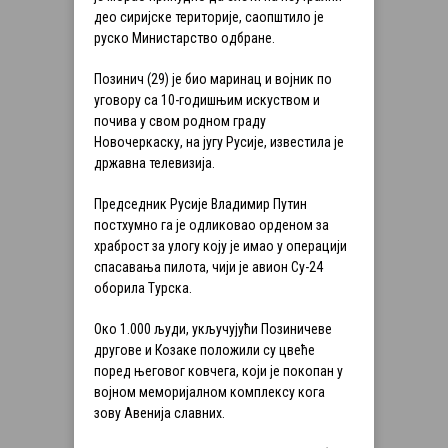
део сиријске територије, саопштило је
руско Министарство одбране.
Позинич (29) је био маринац и војник по
уговору са 10-годишњим искуством и
почива у свом родном граду
Новочеркаску, на југу Русије, известила је
државна телевизија.
Председник Русије Владимир Путин
постхумно га је одликовао орденом за
храброст за улогу коју је имао у операцији
спасавања пилота, чији је авион Су-24
оборила Турска.
Око 1.000 људи, укључујући Позиничеве
другове и Козаке положили су цвеће
поред његовог ковчега, који је покопан у
војном меморијалном комплексу кога
зову Авенија славних.