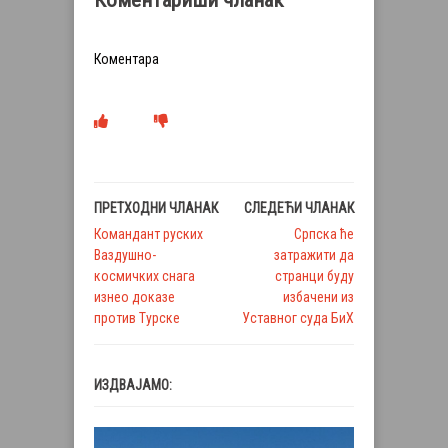
Коментариши чланак
Коментара
ПРЕТХОДНИ ЧЛАНАК
СЛЕДЕЋИ ЧЛАНАК
Командант руских
Српска ће
Ваздушно-
затражити да
космичких снага
странци буду
изнео доказе
избачени из
против Турске
Уставног суда БиХ
ИЗДВАЈАМО: