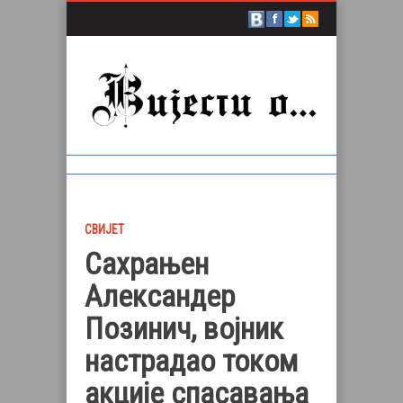
СВИЈЕТ
Сахрањен
Александер
Позинич, воjник
настрадао током
акциjе спасавања