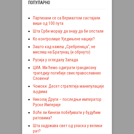
ПОПУЛАРНО
Партизани се са Вермахтом састајали
више од 100 пута
Шта Срби морају да знају да би опстали
Ко контролише Уједињене нације?
Зашто кад кажеш „Сребреница“, не
мислиш на Братунац (и обрнуто)
Русија у огледалу Запада
ЦИА: Ми ћемо одиграти грандиозну
трагедију погибије свих православних
Словена!
Чомски: Десет стратегија манипулације
људима
Николај Други – последњи император
Руске Империје
Хоће ли Кинези побеђивати у будућим
ратовима?
Шта задржава свет од уласка у велики
рат?