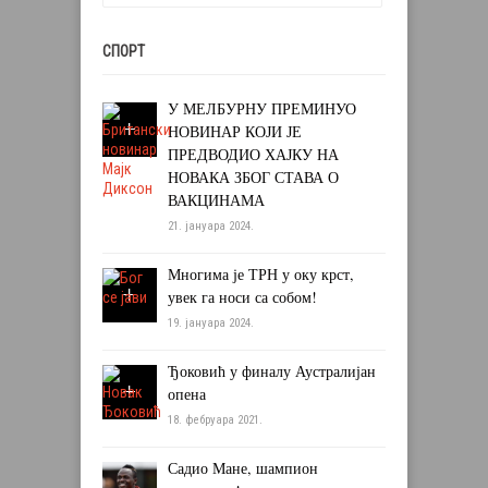
СПОРТ
У МЕЛБУРНУ ПРЕМИНУО
НОВИНАР КОЈИ ЈЕ
ПРЕДВОДИО ХАЈКУ НА
НОВАКА ЗБОГ СТАВА О
ВАКЦИНАМА
21. јануара 2024.
Многима је ТРН у оку крст,
увек га носи са собом!
19. јануара 2024.
Ђоковић у финалу Аустралијан
опена
18. фебруара 2021.
Садио Мане, шампион