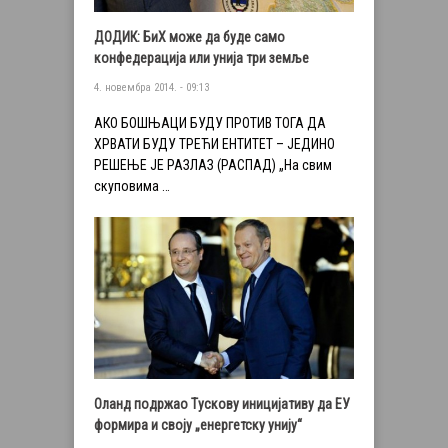
ДОДИК: БиХ може да буде само
конфедерација или унија три земље
4. новембра 2014. - 09:13
АКО БОШЊАЦИ БУДУ ПРОТИВ ТОГА ДА
ХРВАТИ БУДУ ТРЕЋИ ЕНТИТЕТ – ЈЕДИНО
РЕШЕЊЕ ЈЕ РАЗЛАЗ (РАСПАД) „На свим
скуповима …
Оланд подржао Тускову иницијативу да ЕУ
формира и своју „енергетску унију“