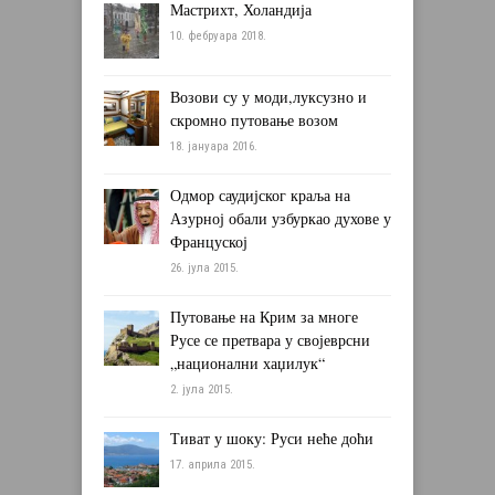
Мастрихт, Холандија
10. фебруара 2018.
Возови су у моди,луксузно и
скромно путовање возом
18. јануара 2016.
Одмор саудијског краља на
Азурној обали узбуркао духове у
Француској
26. јула 2015.
Путовање на Крим за многе
Русе се претвара у својеврсни
„национални хаџилук“
2. јула 2015.
Тиват у шоку: Руси неће доћи
17. априла 2015.