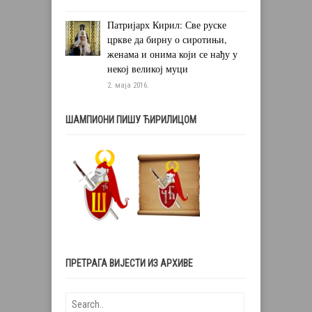
Патријарх Кирил: Све руске
цркве да бирну о сиротињи,
женама и онима који се нађу у
некој великој муци
2. маја 2016.
ШАМПИОНИ ПИШУ ЋИРИЛИЦОМ
ПРЕТРАГА ВИЈЕСТИ ИЗ АРХИВЕ