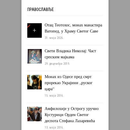
ПРАВОСЛАВЉЕ
Отац Теотохос, монах манастира
Ватопед, у Храму Светог Саве
31. маја 2026.
Свети Владика Николај: Част
српским мајкама
29. децембра 2019.
Монах из Одесе пред смрт
прорекао Украјини „руског
цара“
15. маја 2016.
Амфилохије у Острогу уручио
Кустурици Орден Светог
деспота Стефана Лазаревића
13. маја 2016.