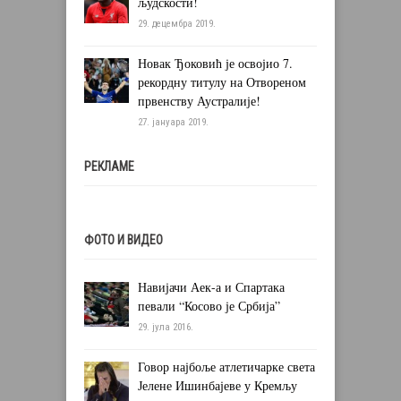
људскости!
29. децембра 2019.
Новак Ђоковић је освојио 7.
рекордну титулу на Отвореном
првенству Аустралије!
27. јануара 2019.
РЕКЛАМЕ
ФОТО И ВИДЕО
Навијачи Аек-а и Спартака
певали “Косово је Србија”
29. јула 2016.
Говор најбоље атлетичарке света
Јелене Ишинбајеве у Кремљу