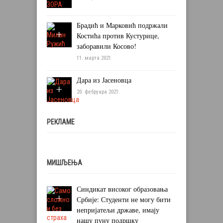
Брадић и Марковић подржали
Костића против Кустурице,
заборавили Косово!
11. марта 2021.
Дара из Јасеновца
20. фебруара 2021.
РЕКЛАМЕ
МИШЉЕЊА
Синдикат високог образовања
Србије: Студенти не могу бити
непријатељи државе, имају
нашу пуну подршку