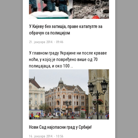
У Кијеву без затишја, праве катапулте за
обрачун са полицијом
21. јануара 2014. - 09:46
У главном граду Украјине ни после крваве
ноћи, у којој је повређено више од 70
полицајаца, и око 100 …
Нови Сад најопасни град у Србији!
16. јануара 2014. - 10:56