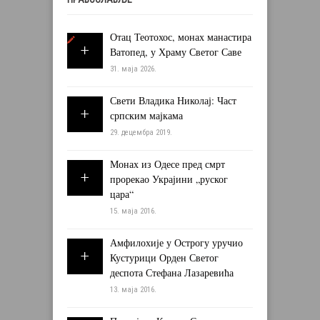
Отац Теотохос, монах манастира
Ватопед, у Храму Светог Саве
31. маја 2026.
Свети Владика Николај: Част
српским мајкама
29. децембра 2019.
Монах из Одесе пред смрт
прорекао Украјини „руског
цара“
15. маја 2016.
Амфилохије у Острогу уручио
Кустурици Орден Светог
деспота Стефана Лазаревића
13. маја 2016.