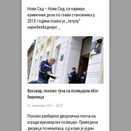
Нови Сад – Нови Сад, са највише
кривичних дела по глави становника у
2013. години понео је „титулу“
најнебезбеднијег …
Вуковар, поново туча са полицијом због
ћирилице
12. новембра 2013. - 23:07
Поново разбијена двојезична плоча на
згради вуковарске полиције. Приведена
двојица починилаца, од којих је један