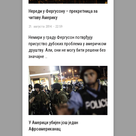
Нереди у Фергусону – прекретница за
читаву Америку
21. августа 2014. - 22:59
Немири у граду Фергусон потврђују
присуство дубоких проблема у америчком
друштву. Али, они не могу бити решени без
значајне …
У Америци убијен још један
Афроамериканац