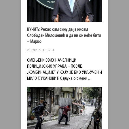
ВУЧИЋ: Рекао сам сину да ја нисам
Слободан Милошевић и да ни он неће бити
– Марко
21. јуна 2014. - 17:11
СМЕЊЕНИ СВИХ НАЧЕЛНИЦИ
ПОЛИЦИЈСКИХ УПРАВА – ПОСЛЕ
„КОМБИНАЦИЈЕ“ У КОЈУ ЈЕ БИО УКЉУЧЕН И
МИЛО ЂУКАНОВИЋ Одлука о смени …