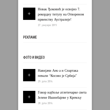
Новак Ђоковић је освојио 7.
рекордну титулу на Отвореном
првенству Аустралије!
27. јануара 2019.
РЕКЛАМЕ
ФОТО И ВИДЕО
Навијачи Аек-а и Спартака
певали “Косово је Србија”
29. јула 2016.
Говор најбоље атлетичарке света
Јелене Ишинбајеве у Кремљу
28. јула 2016.