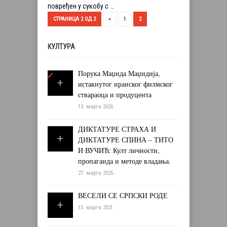
повређен у сукобу с …
СТРАНИЦА 2 ОД 2
«
1
2
КУЛТУРА
Порука Маџида Маџидија,
истакнутог иранског филмског
ствараоца и продуцента
13. марта 2026.
ДИКТАТУРЕ СТРАХА И
ДИКТАТУРЕ СПИНА – ТИТО
И ВУЧИЋ: Култ личности,
пропаганда и методе владања.
27. марта 2025.
ВЕСЕЛИ СЕ СРПСКИ РОДЕ
15. марта 2021.