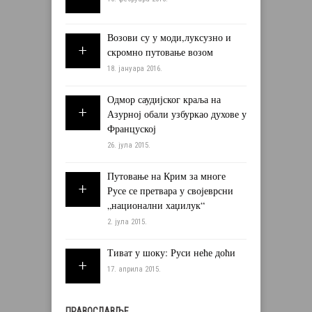
Возови су у моди,луксузно и
скромно путовање возом
18. јануара 2016.
Одмор саудијског краља на
Азурној обали узбуркао духове у
Француској
26. јула 2015.
Путовање на Крим за многе
Русе се претвара у својеврсни
„национални хаџилук“
2. јула 2015.
Тиват у шоку: Руси неће доћи
17. априла 2015.
ПРАВОСЛАВЉЕ