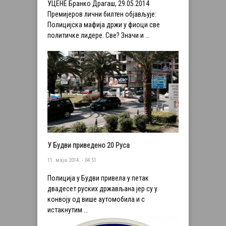
УЦЕНЕ Бранко Драгаш, 29.05.2014
Премијеров лични билтен објављује:
Полицијска мафија држи у фиоци све
политичке лидере. Све? Значи и …
У Будви приведено 20 Руса
11. маја 2014. - 04:51
Полиција у Будви привела у петак
двадесет руских држављана јер су у
конвоју од више аутомобила и с
истакнутим …