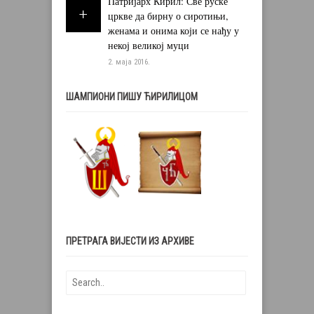
Патријарх Кирил: Све руске
цркве да бирну о сиротињи,
женама и онима који се нађу у
некој великој муци
2. маја 2016.
ШАМПИОНИ ПИШУ ЋИРИЛИЦОМ
ПРЕТРАГА ВИЈЕСТИ ИЗ АРХИВЕ