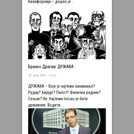
Калифорнији – дошло је …
Бранко Драгаш: ДРЖАВА
29. јула 2014. - 15:57
ДРЖАВА – Које је најтеже занимање?
Рудар? Хирург? Пилот? Физички радник?
Сељак? Не. Најтежи посао је бити
државник. Водити …