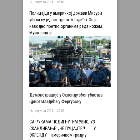
21. августа 2014. - 08:02
Полицајци у америчкој држави Мисури
убили су једног црног младића. Он је
наводно претио органима реда ножем.
Мушкарац је …
Демонстрације у Окленду због убиства
црног младића у Фергусону
16. августа 2014. - 20:09
СА РУКАМА ПОДИГНУТИМ УВИС, УЗ
СКАНДИРАЊЕ: „НЕ ПУЦАЈТЕ“! У
ОКЛЕНДУ – америчком граду у