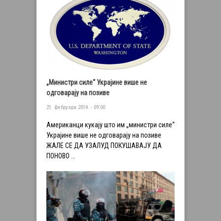
„Министри силе“ Украјине више не
одговарају на позиве
21. фебруара 2014. - 09:00
Американци кукају што им „министри силе“
Украјине више не одговарају на позиве
ЖАЛЕ СЕ ДА УЗАЛУД ПОКУШАВАЈУ ДА
ПОНОВО …