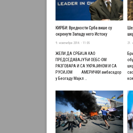
КИРБИ: Вредности Срба више су
Ше
окренуте Западу него Истоку
шк
9. новембра 2014. - 11:05
21. 
ЖЕЛИ ДА СРБИЈА КАО
Бр
ПРЕДСЕДАВАЈУЋИ ОЕБС-ОМ
обу
РАЗГОВАРА И СА УКРАЈИНОМ И СА
шк
РУСИЈОМ АМЕРИЧКИ амбасадор
са
у Беогаду Мајкл …
ко