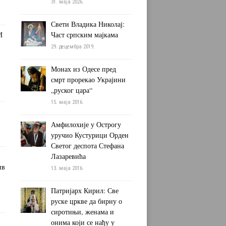
31. маја 2026.
Свети Владика Николај:
И
Част српским мајкама
29. децембра 2019.
Монах из Одесе пред
смрт прорекао Украјини
„руског цара“
15. маја 2016.
Амфилохије у Острогу
уручио Кустурици Орден
Светог деспота Стефана
Лазаревића
ив
13. маја 2016.
Патријарх Кирил: Све
руске цркве да бирну о
сиротињи, женама и
онима који се нађу у