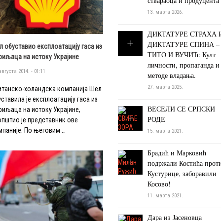
ствараоца и продуцента
13. марта 2026.
ДИКТАТУРЕ СТРАХА 
ДИКТАТУРЕ СПИНА –
л обуставио експлоатацију гаса из
ТИТО И ВУЧИЋ: Култ
риљаца на истоку Украјине
личности, пропаганда и
августа 2014. - 01:11
методе владања.
27. марта 2025.
итанско-холандска компанија Шел
ставила је експлоатацију гаса из
ВЕСЕЛИ СЕ СРПСКИ
риљаца на истоку Украјине,
РОДЕ
општио је представник ове
мпаније. По његовим …
15. марта 2021.
Брадић и Марковић
подржали Костића прот
Кустурице, заборавили
Косово!
11. марта 2021.
Дара из Јасеновца