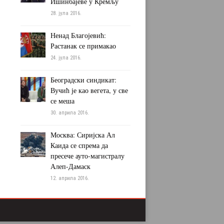
Ишинбајеве у Кремљу
28. јула 2016.
Ненад Благојевић:
Растанак се примакао
24. јула 2016.
Београдски синдикат:
Вучић је као вегета, у све
се меша
30. априла 2016.
Москва: Сиријска Ал
Каида се спрема да
пресече ауто-магистралу
Алеп-Дамаск
12. априла 2016.