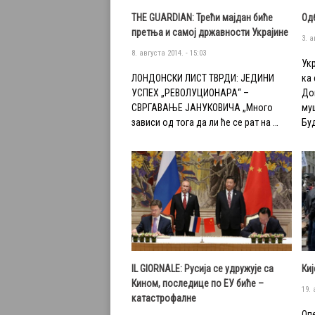
THE GUARDIAN: Трећи мајдан биће
Од
претња и самој државности Украјине
3. а
8. августа 2014. - 15:03
Ук
ЛОНДОНСКИ ЛИСТ ТВРДИ: ЈЕДИНИ
ка
УСПЕХ „РЕВОЛУЦИОНАРА“ –
До
СВРГАВАЊЕ ЈАНУКОВИЧА „Много
му
зависи од тога да ли ће се рат на …
Бу
IL GIORNALE: Русија се удружује са
Ки
Кином, последице по ЕУ биће –
19. 
катастрофалне
Оп