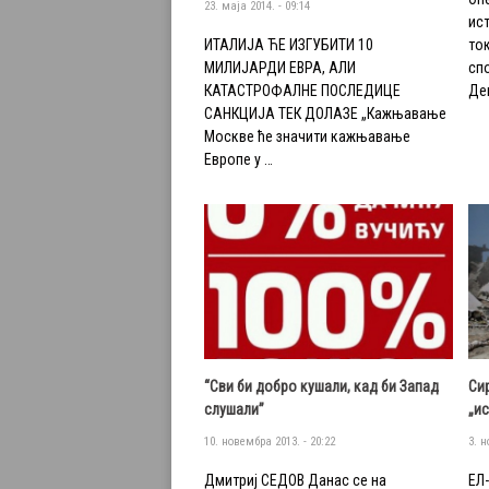
23. маја 2014. - 09:14
ис
ИТАЛИЈА ЋЕ ИЗГУБИТИ 10
то
МИЛИЈАРДИ ЕВРА, АЛИ
сп
КАТАСТРОФАЛНЕ ПОСЛЕДИЦЕ
Де
САНКЦИЈА ТЕК ДОЛАЗЕ „Кажњавање
Москве ће значити кажњавање
Европе у …
“Сви би добро кушали, кад би Запад
Си
слушали”
„и
10. новембра 2013. - 20:22
3. н
Дмитриј СЕДОВ Данас се на
ЕЛ