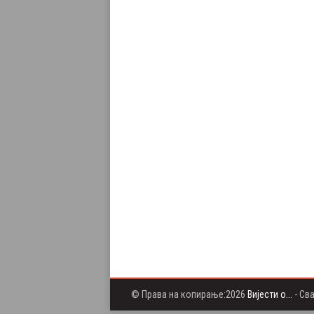
© Права на копирање:2026
Вијести о...
- Св