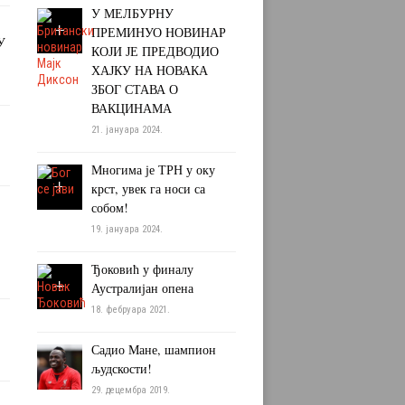
У МЕЛБУРНУ
ПРЕМИНУО НОВИНАР
У
КОЈИ ЈЕ ПРЕДВОДИО
ХАЈКУ НА НОВАКА
ЗБОГ СТАВА О
ВАКЦИНАМА
21. јануара 2024.
Многима је ТРН у оку
крст, увек га носи са
собом!
19. јануара 2024.
Ђоковић у финалу
Аустралијан опена
18. фебруара 2021.
Садио Мане, шампион
људскости!
29. децембра 2019.