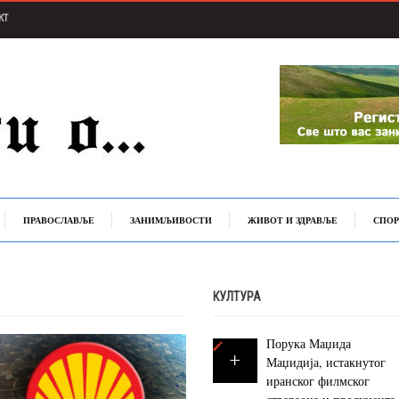
КТ
ПРАВОСЛАВЉЕ
ЗАНИМЉИВОСТИ
ЖИВОТ И ЗДРАВЉЕ
СПОР
КУЛТУРА
Порука Маџида
Маџидија, истакнутог
иранског филмског