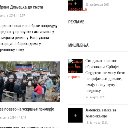
20. фебруара 2021.
брана Доњецка до смрти
вгуста 2014. - 15:57
РЕКЛАМЕ
рајинске снаге све брже напредују
 сједишту проруских активиста у
њецком региону. Наоружани
шкарци на барикадама у
МИШЉЕЊА
деновску кажу …
Синдикат високог
образовања Србије:
Студенти не могу бити
непријатељи државе,
имају нашу пуну
подршку
27. марта 2025.
јев позвао на ускршње примирје
Јеменска замка за
Американце
априла 2014. - 19:45
15. јануара 2024.
ерације против проруских снага на