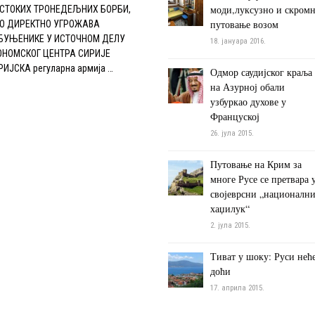
моди,луксузно и скром
СТОКИХ ТРОНЕДЕЉНИХ БОРБИ,
путовање возом
О ДИРЕКТНО УГРОЖАВА
БУЊЕНИКЕ У ИСТОЧНОМ ДЕЛУ
18. јануара 2016.
ОНОМСКОГ ЦЕНТРА СИРИЈЕ
РИЈСКА регуларна армија …
Одмор саудијског краља
на Азурној обали
узбуркао духове у
Француској
26. јула 2015.
Путовање на Крим за
многе Русе се претвара 
својеврсни „националн
хаџилук“
2. јула 2015.
Тиват у шоку: Руси нећ
доћи
17. априла 2015.