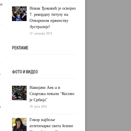
но
Новак Ђоковић је освојио
7. рекордну титулу на
Отвореном првенству
Аустралије!
27. јануара 2019.
РЕКЛАМЕ
ФОТО И ВИДЕО
у
и
Навијачи Аек-а и
Спартака певали “Косово
је Србија”
е
29. јула 2016.
Говор најбоље
атлетичарке света Јелене