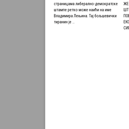
страницама либерално-демократске
ЖЕ
штампе ретко може наићи на име
ШТ
Владимира Лењина. Тај бољшевички
ПО
тиранин је …
ЕК
СИ