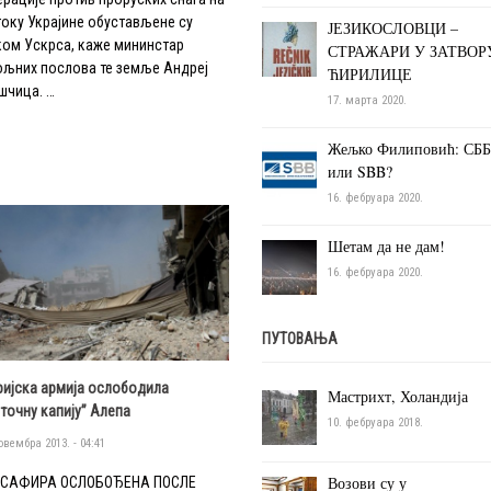
току Украјине обустављене су
ЈЕЗИКОСЛОВЦИ –
ком Ускрса, каже мининстар
СТРАЖАРИ У ЗАТВОР
ољних послова те земље Андреј
ЋИРИЛИЦЕ
шчица. …
17. марта 2020.
Жељко Филиповић: СББ
или SBB?
16. фебруара 2020.
Шетам да не дам!
16. фебруара 2020.
ПУТОВАЊА
ријска армија ослободила
Мастрихт, Холандија
сточну капију” Алепа
10. фебруара 2018.
овембра 2013. - 04:41
Возови су у
-САФИРА ОСЛОБОЂЕНА ПОСЛЕ