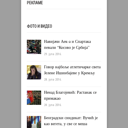
РЕКЛАМЕ
ФОТО И ВИДЕО
Навијачи Аек-а и Спартака
певали “Косово је Србија”
29. јула 2016.
Говор најбоље атлетичарке света
Јелене Ишинбајеве у Кремљу
28. јула 2016.
Ненад Благојевић: Растанак се
примакао
24. јула 2016.
Београдски синдикат: Вучић је
као вегета, у све се меша