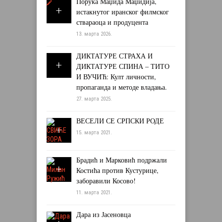
Порука Маџида Маџидија,
истакнутог иранског филмског
ствараоца и продуцента
13. марта 2026.
ДИКТАТУРЕ СТРАХА И
ДИКТАТУРЕ СПИНА – ТИТО
И ВУЧИЋ: Култ личности,
пропаганда и методе владања.
27. марта 2025.
ВЕСЕЛИ СЕ СРПСКИ РОДЕ
15. марта 2021.
Брадић и Марковић подржали
Костића против Кустурице,
заборавили Косово!
11. марта 2021.
Дара из Јасеновца