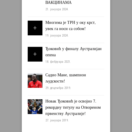
ВАКЦИНАМА
21. јануара 2024.
Многима је ТРН у оку крст,
увек га носи са собом!
19. јануара 2024.
Ђоковић у финалу Аустралијан
опена
18. фебруара 2021.
Садио Мане, шампион
људскости!
29. децембра 2019.
Новак Ђоковић је освојио 7.
рекордну титулу на Отвореном
првенству Аустралије!
27. јануара 2019.