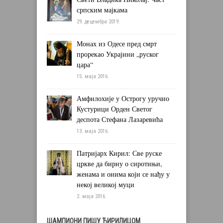
српским мајкама
29. децембра 2019.
Монах из Одесе пред смрт
прорекао Украјини „руског
цара“
15. маја 2016.
Амфилохије у Острогу уручио
Кустурици Орден Светог
деспота Стефана Лазаревића
13. маја 2016.
Патријарх Кирил: Све руске
цркве да бирну о сиротињи,
женама и онима који се нађу у
некој великој муци
2. маја 2016.
ШАМПИОНИ ПИШУ ЋИРИЛИЦОМ