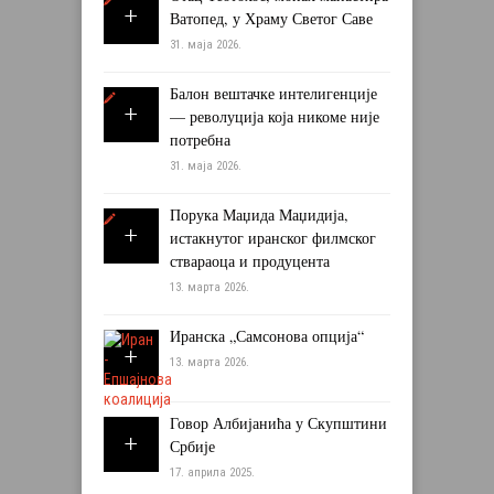
Ватопед, у Храму Светог Саве
31. маја 2026.
Балон вештачке интелигенције
— револуција која никоме није
потребна
31. маја 2026.
Порука Маџида Маџидија,
истакнутог иранског филмског
ствараоца и продуцента
13. марта 2026.
Иранска „Самсонова опција“
13. марта 2026.
Говор Албијанића у Скупштини
Србије
17. априла 2025.