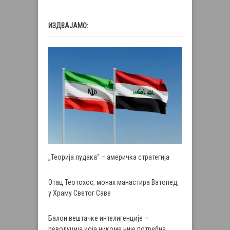
ИЗДВАЈАМО:
„Теорија лудака“ – америчка стратегија
Отац Теотохос, монах манастира Ватопед,
у Храму Светог Саве
Балон вештачке интелигенције —
револуција која никоме није потребна