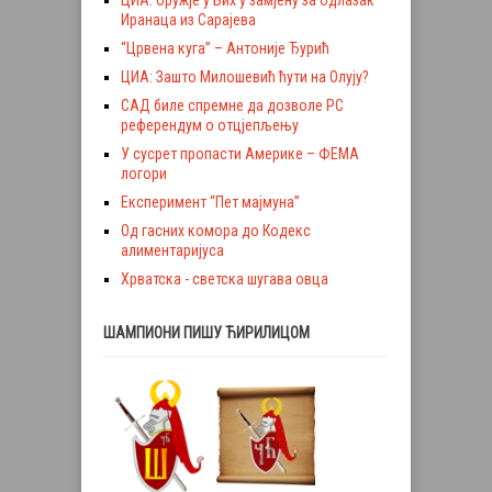
ЦИА: Оружје у Бих у замјену за одлазак
Иранаца из Сарајева
“Црвена куга” – Антоније Ђурић
ЦИА: Зашто Милошевић ћути на Олују?
САД биле спремне да дозволе РС
референдум о отцјепљењу
У сусрет пропасти Америке – ФЕМА
логори
Експеримент “Пет мајмуна”
Од гасних комора до Кодекс
алиментаријуса
Хрватска - светска шугава овца
ШАМПИОНИ ПИШУ ЋИРИЛИЦОМ