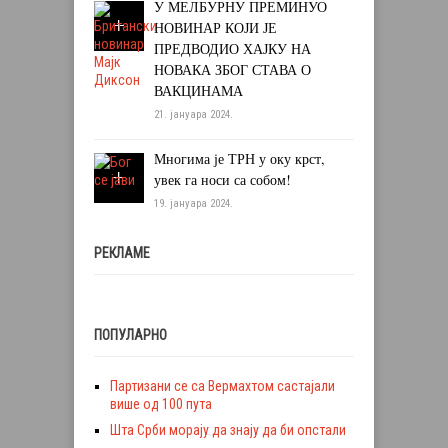
У МЕЛБУРНУ ПРЕМИНУО
НОВИНАР КОЈИ ЈЕ
ПРЕДВОДИО ХАЈКУ НА
НОВАКА ЗБОГ СТАВА О
ВАКЦИНАМА
21. јануара 2024.
Многима је ТРН у оку крст,
увек га носи са собом!
19. јануара 2024.
РЕКЛАМЕ
ПОПУЛАРНО
Партизани се са Вермахтом састајали
више од 100 пута
Шта Срби морају да знају да би опстали