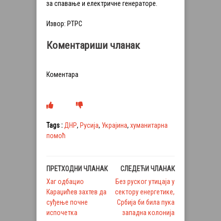
за спавање и електричне генераторе.
Извор: РТРС
Коментариши чланак
Коментара
Tags :
ДНР
,
Русија
,
Украјина
,
хуманитарна
помоћ
ПРЕТХОДНИ ЧЛАНАК
СЛЕДЕЋИ ЧЛАНАК
Хаг одбацио
Без руског утицаја у
Караџићев захтев да
сектору енергетике,
суђење почне
Србија би била пука
испочетка
западна колонија