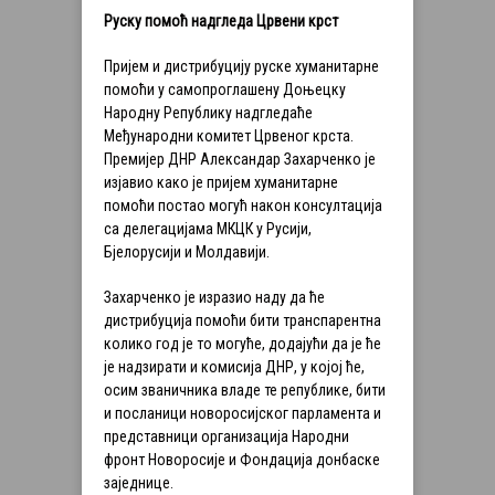
Руску помоћ надгледа Црвени крст
Пријем и дистрибуцију руске хуманитарне
помоћи у самопроглашену Доњецку
Народну Републику надгледаће
Међународни комитет Црвеног крста.
Премијер ДНР Александар Захарченко је
изјавио како је пријем хуманитарне
помоћи постао могућ након консултација
са делегацијама МКЦК у Русији,
Бјелорусији и Молдавији.
Захарченко је изразио наду да ће
дистрибуција помоћи бити транспарентна
колико год је то могуће, додајући да је ће
је надзирати и комисија ДНР, у којој ће,
осим званичника владе те републике, бити
и посланици новоросијског парламента и
представници организација Народни
фронт Новоросије и Фондација донбаске
заједнице.