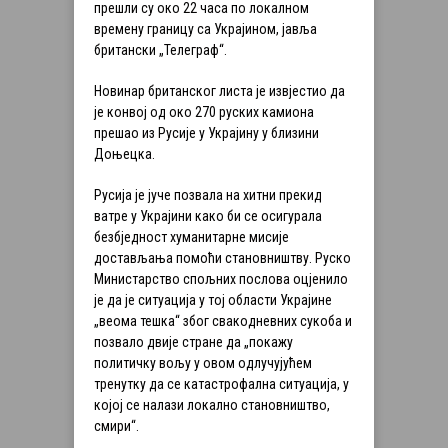
прешли су око 22 часа по локалном
времену границу са Украјином, јавља
британски „Телеграф“.
Новинар британског листа је извјестио да
је конвој од око 270 руских камиона
прешао из Русије у Украјину у близини
Доњецка.
Русија је јуче позвала на хитни прекид
ватре у Украјини како би се осигурала
безбједност хуманитарне мисије
достављања помоћи становништву. Руско
Министарство спољних послова оцјенило
је да је ситуација у тој области Украјине
„веома тешка“ због свакодневних сукоба и
позвало двије стране да „покажу
политичку вољу у овом одлучујућем
тренутку да се катастрофална ситуација, у
којој се налази локално становништво,
смири“.