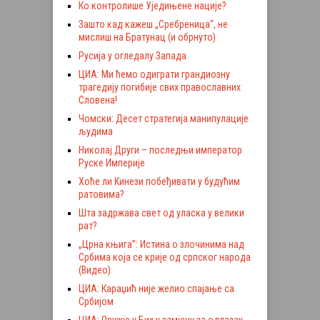
Ко контролише Уједињене нације?
Зашто кад кажеш „Сребреница“, не
мислиш на Братунац (и обрнуто)
Русија у огледалу Запада
ЦИА: Ми ћемо одиграти грандиозну
трагедију погибије свих православних
Словена!
Чомски: Десет стратегија манипулације
људима
Николај Други – последњи император
Руске Империје
Хоће ли Кинези побеђивати у будућим
ратовима?
Шта задржава свет од уласка у велики
рат?
„Црна књига”: Истина о злочинима над
Србима која се крије од српског народа
(Видео)
ЦИА: Караџић није желио спајање са
Србијом