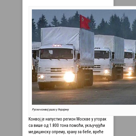
Руски конвој ушао у Украјину
Конвој је напустио регион Москве у уторак
са више од 1.800 тона помоћи, укључујући
медицинску опрему, храну за бебе, вреће