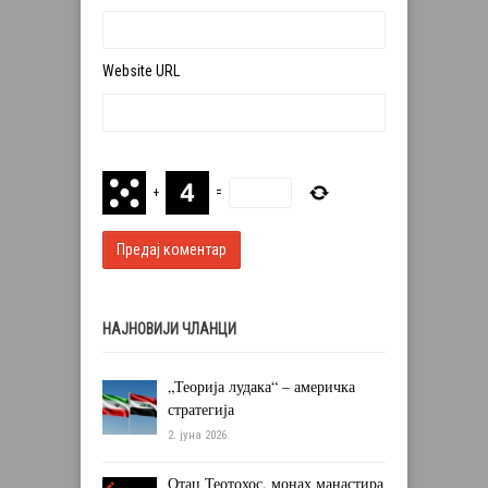
Website URL
+
=
НАЈНОВИЈИ ЧЛАНЦИ
„Теорија лудака“ – америчка
стратегија
2. јуна 2026.
Отац Теотохос, монах манастира