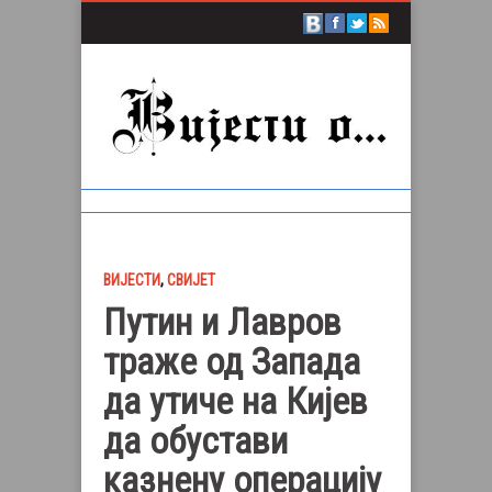
ВИЈЕСТИ
,
СВИЈЕТ
Путин и Лавров
траже од Запада
да утиче на Кијев
да обустави
казнену операцију