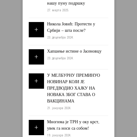
нашу пуну подршку
27. марта 2025.
Никола Јовић: Протести у
Србији – шта после?
23. децембра 2024.
Хапшење истине о Јасеновцу
23. децембра 2024.
У МЕЛБУРНУ ПРЕМИНУО
НОВИНАР КОЈИ ЈЕ
ПРЕДВОДИО ХАЈКУ НА
НОВАКА ЗБОГ СТАВА О
ВАКЦИНАМА
21. јануара 2024.
Многима је ТРН у оку крст,
увек га носи са собом!
19. јануара 2024.