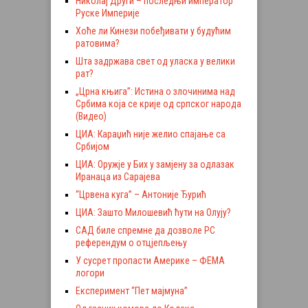
Николај Други – последњи император
Руске Империје
Хоће ли Кинези побеђивати у будућим
ратовима?
Шта задржава свет од уласка у велики
рат?
„Црна књига”: Истина о злочинима над
Србима која се крије од српског народа
(Видео)
ЦИА: Караџић није желио спајање са
Србијом
ЦИА: Оружје у Бих у замјену за одлазак
Иранаца из Сарајева
“Црвена куга” – Антоније Ђурић
ЦИА: Зашто Милошевић ћути на Олују?
САД биле спремне да дозволе РС
референдум о отцјепљењу
У сусрет пропасти Америке – ФЕМА
логори
Експеримент “Пет мајмуна”