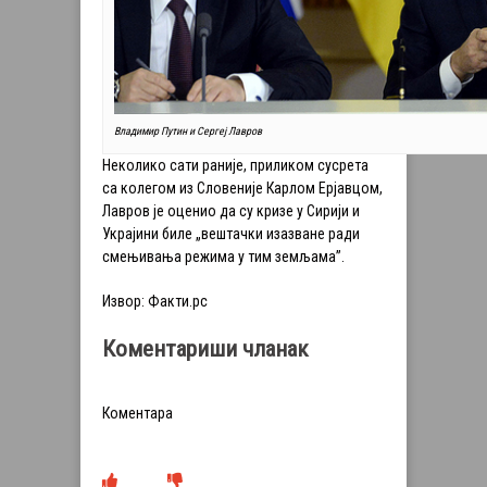
Владимир Путин и Сергеј Лавров
Неколико сати раније, приликом сусрета
са колегом из Словеније Карлом Ерјавцом,
Лавров је оценио да су кризе у Сирији и
Украјини биле „вештачки изазване ради
смењивања режима у тим земљама”.
Извор: Факти.рс
Коментариши чланак
Коментара