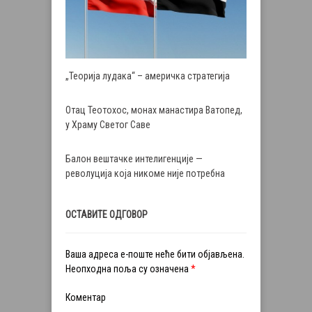
„Теорија лудака“ – америчка стратегија
Отац Теотохос, монах манастира Ватопед,
у Храму Светог Саве
Балон вештачке интелигенције —
револуција која никоме није потребна
ОСТАВИТЕ ОДГОВОР
Ваша адреса е-поште неће бити објављена.
Неопходна поља су означена
*
Коментар