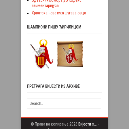
Од гасних комора до Кодекс
алиментаријуса
Хрватска - светска шугава овца
ШАМПИОНИ ПИШУ ЋИРИЛИЦОМ
ПРЕТРАГА ВИЈЕСТИ ИЗ АРХИВЕ
© Права на копирање:2026
Вијести о...
-