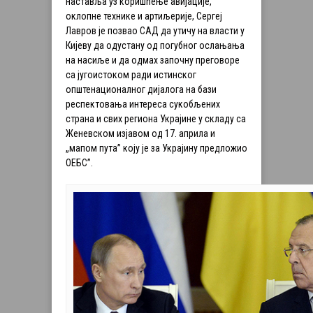
наставља уз коришћење авијације,
оклопне технике и артиљерије, Сергеј
Лавров је позвао САД да утичу на власти у
Кијеву да одустану од погубног ослањања
на насиље и да одмах започну преговоре
са југоистоком ради истинског
општенационалног дијалога на бази
респектовања интереса сукобљених
страна и свих региона Украјине у складу са
Женевском изјавом од 17. априла и
„мапом пута” коју је за Украјину предложио
ОЕБС”.