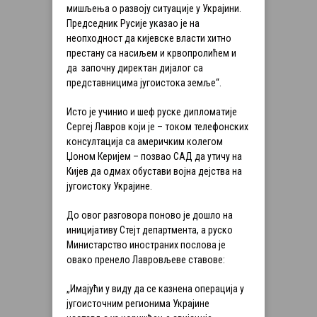
мишљења о развоју ситуације у Украјини.
Председник Русије указао је на
неопходност да кијевске власти хитно
престану са насиљем и крвопролићем и
да започну директан дијалог са
представницима југоистока земље“.
Исто је учинио и шеф руске дипломатије
Сергеј Лавров који је – током телефонских
консултација са америчким колегом
Џоном Керијем – позвао САД да утичу на
Кијев да одмах обустави војна дејства на
југоистоку Украјине.
До овог разговора поново је дошло на
иницијативу Стејт департмента, а руско
Министарство иностраних послова је
овако пренело Лавровљеве ставове:
„Имајући у виду да се казнена операција у
југоисточним регионима Украјине