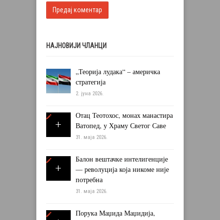
НАЈНОВИЈИ ЧЛАНЦИ
„Теорија лудака“ – америчка
стратегија
2. јуна 2026.
Отац Теотохос, монах манастира
Ватопед, у Храму Светог Саве
31. маја 2026.
Балон вештачке интелигенције
— револуција која никоме није
потребна
31. маја 2026.
Порука Маџида Маџидија,