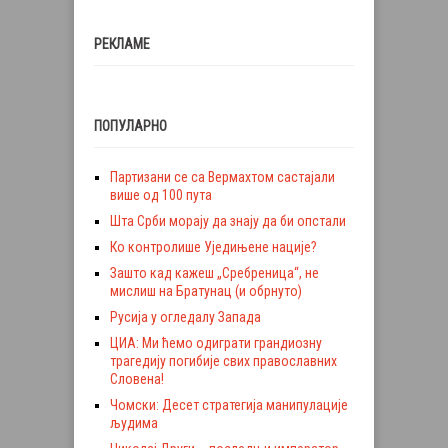
РЕКЛАМЕ
ПОПУЛАРНО
Партизани се са Вермахтом састајали
више од 100 пута
Шта Срби морају да знају да би опстали
Ко контролише Уједињене нације?
Зашто кад кажеш „Сребреница“, не
мислиш на Братунац (и обрнуто)
Русија у огледалу Запада
ЦИА: Ми ћемо одиграти грандиозну
трагедију погибије свих православних
Словена!
Чомски: Десет стратегија манипулације
људима