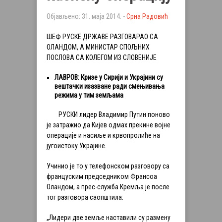
Објављено: 31. маја 2014. -
Срна Радовић
ШЕФ РУСКЕ ДРЖАВЕ РАЗГОВАРАО СА
ОЛАНДОМ, А МИНИСТАР СПОЉНИХ
ПОСЛОВА СА КОЛЕГОМ ИЗ СЛОВЕНИЈЕ
ЛАВРОВ: Кризе у Сирији и Украјини су
вештачки изазване ради смењивања
режима у тим земљама
РУСКИ лидер Владимир Путин поново
је затражио да Кијев одмах прекине војне
операције и насиље и крвопролиће на
југоистоку Украјине.
Учинио је то у телефонском разговору са
француским председником Франсоа
Оландом, а прес-служба Кремља је после
тог разговора саопштила:
„Лидери две земље наставили су размену