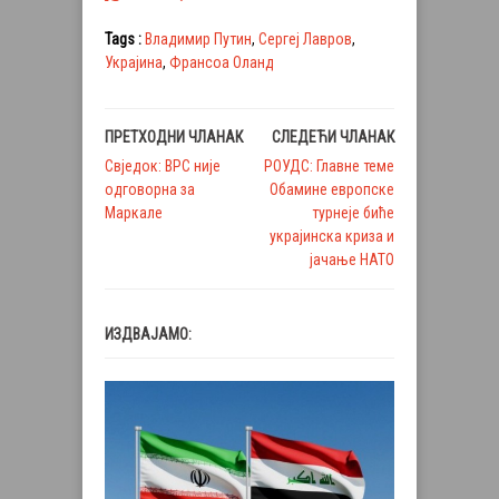
Tags :
Владимир Путин
,
Сергеј Лавров
,
Украјина
,
Франсоа Оланд
ПРЕТХОДНИ ЧЛАНАК
СЛЕДЕЋИ ЧЛАНАК
Свједок: ВРС није
РОУДС: Главне теме
одговорна за
Обамине европске
Маркале
турнеје биће
украјинска криза и
јачање НАТО
ИЗДВАЈАМО: