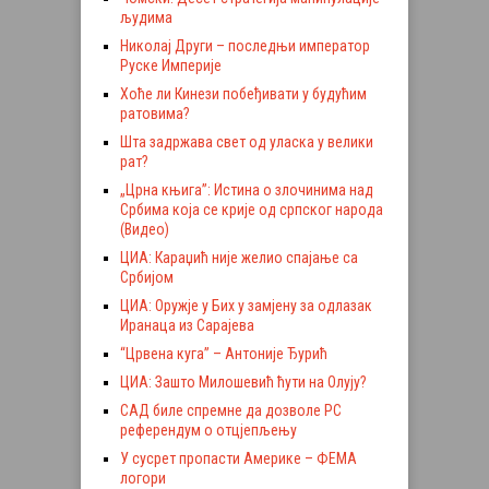
људима
Николај Други – последњи император
Руске Империје
Хоће ли Кинези побеђивати у будућим
ратовима?
Шта задржава свет од уласка у велики
рат?
„Црна књига”: Истина о злочинима над
Србима која се крије од српског народа
(Видео)
ЦИА: Караџић није желио спајање са
Србијом
ЦИА: Оружје у Бих у замјену за одлазак
Иранаца из Сарајева
“Црвена куга” – Антоније Ђурић
ЦИА: Зашто Милошевић ћути на Олују?
САД биле спремне да дозволе РС
референдум о отцјепљењу
У сусрет пропасти Америке – ФЕМА
логори