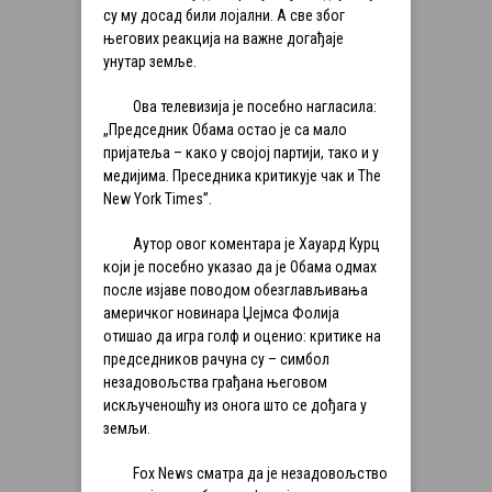
су му досад били лојални. А све због
његових реакција на важне догађаје
унутар земље.
Ова телевизија је посебно нагласила:
„Председник Обама остао је са мало
пријатеља – како у својој партији, тако и у
медијима. Преседника критикује чак и The
New York Times”.
Аутор овог коментара је Хауард Курц
који је посебно указао да је Обама одмах
после изјаве поводом обезглављивања
америчког новинара Џејмса Фолија
отишао да игра голф и оценио: критике на
председников рачуна су – симбол
незадовољства грађана његовом
искљученошћу из онога што се дођага у
земљи.
Fox News сматра да је незадовољство