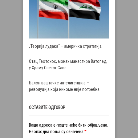
„Теорија лудака“ – америчка стратегија
Отац Теотохос, монах манастира Ватопед,
у Храму Светог Саве
Балон вештачке интелигенције —
револуција која никоме није потребна
ОСТАВИТЕ ОДГОВОР
Ваша адреса е-поште неће бити објављена.
Неопходна поља су означена
*