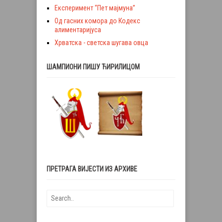
Експеримент “Пет мајмуна”
Од гасних комора до Кодекс
алиментаријуса
Хрватска - светска шугава овца
ШАМПИОНИ ПИШУ ЋИРИЛИЦОМ
ПРЕТРАГА ВИЈЕСТИ ИЗ АРХИВЕ