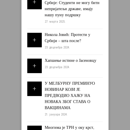
Србије: Студенти не могу бити
непријатељи државе, имају
нашу пуну подршку
27. марта 2025.
Никола Јовић: Протести у
Србији – шта после?
23. децембра 2024.
Хапшење истине о Јасеновцу
23. децембра 2024.
У МЕЛБУРНУ ПРЕМИНУО
НОВИНАР КОЈИ ЈЕ
ПРЕДВОДИО ХАЈКУ НА
НОВАКА ЗБОГ СТАВА О
ВАКЦИНАМА
21. јануара 2024.
Многима је ТРН у оку крст,