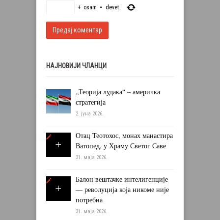
+
osam
=
devet
НАЈНОВИЈИ ЧЛАНЦИ
„Теорија лудака“ – америчка
стратегија
2. јуна 2026.
Отац Теотохос, монах манастира
Ватопед, у Храму Светог Саве
31. маја 2026.
Балон вештачке интелигенције
— револуција која никоме није
потребна
31. маја 2026.