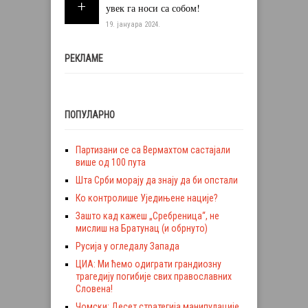
увек га носи са собом!
19. јануара 2024.
РЕКЛАМЕ
ПОПУЛАРНО
Партизани се са Вермахтом састајали
више од 100 пута
Шта Срби морају да знају да би опстали
Ко контролише Уједињене нације?
Зашто кад кажеш „Сребреница“, не
мислиш на Братунац (и обрнуто)
Русија у огледалу Запада
ЦИА: Ми ћемо одиграти грандиозну
трагедију погибије свих православних
Словена!
Чомски: Десет стратегија манипулације