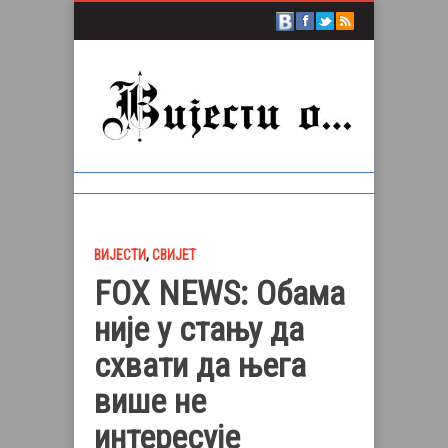
ВИЈЕСТИ
,
СВИЈЕТ
FOX NEWS: Обама
није у стању да
схвати да њега
више не
интересује