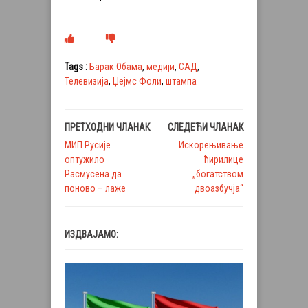
Tags :
Барак Обама
,
медији
,
САД
,
Телевизија
,
Џејмс Фоли
,
штампа
ПРЕТХОДНИ ЧЛАНАК
СЛЕДЕЋИ ЧЛАНАК
МИП Русије
Искорењивање
оптужило
ћирилице
Расмусена да
„богатством
поново – лаже
двоазбучја“
ИЗДВАЈАМО: