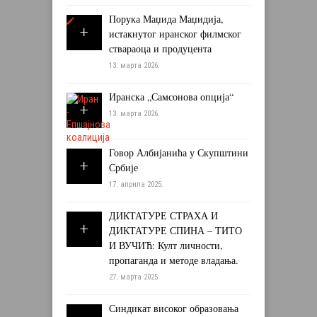
Порука Маџида Маџидија,
истакнутог иранског филмског
ствараоца и продуцента
13. марта 2026.
Иранска „Самсонова опција“
13. марта 2026.
Говор Албијанића у Скупштини
Србије
17. априла 2025.
ДИКТАТУРЕ СТРАХА И
ДИКТАТУРЕ СПИНА – ТИТО
И ВУЧИЋ: Култ личности,
пропаганда и методе владања.
27. марта 2025.
Синдикат високог образовања