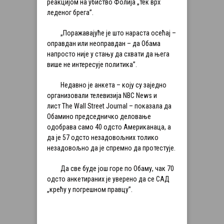
реакцијом на убиство Фолија „тек врх
леденог брега”.
„Поражавајуће је што нараста осећај –
оправдан или неоправдан – да Обама
напросто није у стању да схвати да њега
више не интересује политика”.
Недавно је анкета – коју су заједно
организовали телевизија NBC News и
лист The Wall Street Journal – показала да
Обамино председничко деловање
одобрава само 40 одсто Американаца, а
да је 57 одсто незадовољних толико
незадовољно да је спремно да протестује.
Да све буде још горе по Обаму, чак 70
одсто анкетираних је уверено да се САД
„крећу у погрешном правцу”.