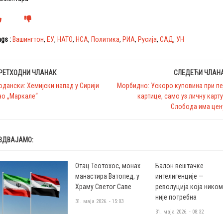
gs :
Вашингтон
,
ЕУ
,
НАТО
,
НСА
,
Политика
,
РИА
,
Русија
,
САД
,
УН
РЕТХОДНИ ЧЛАНАК
СЛЕДЕЋИ ЧЛАН
одански: Хемијски напад у Сирији
Морбидно: Ускоро куповина при пе
ао „Маркале“
картице, само уз личну карту
Слобода има цен
ЗДВАЈАМО:
Отац Теотохос, монах
Балон вештачке
манастира Ватопед, у
интелигенције —
Храму Светог Саве
револуција која нико
није потребна
31. маја 2026. - 15:03
31. маја 2026. - 08:32