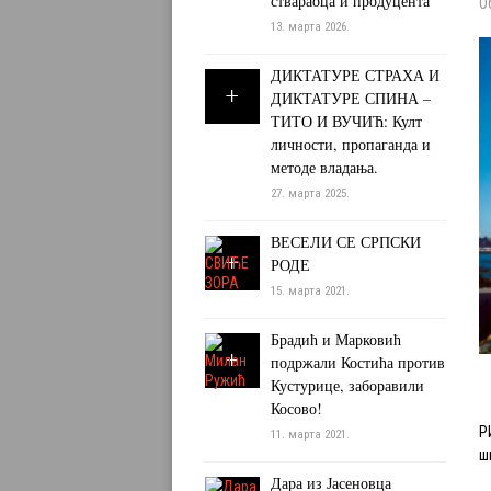
ствараоца и продуцента
О
13. марта 2026.
ДИКТАТУРЕ СТРАХА И
ДИКТАТУРЕ СПИНА –
ТИТО И ВУЧИЋ: Култ
личности, пропаганда и
методе владања.
27. марта 2025.
ВЕСЕЛИ СЕ СРПСКИ
РОДЕ
15. марта 2021.
Брадић и Марковић
подржали Костића против
Кустурице, заборавили
Косово!
Р
11. марта 2021.
ш
Дара из Јасеновца