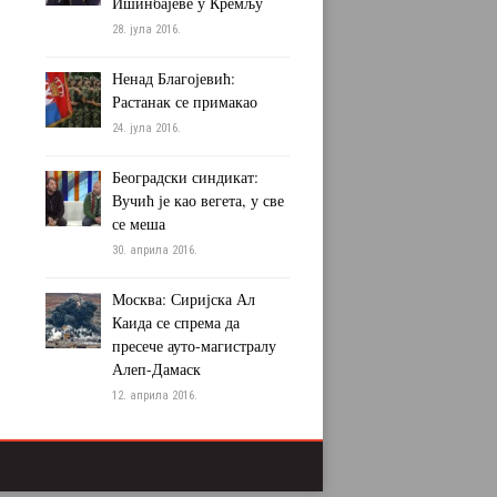
Ишинбајеве у Кремљу
28. јула 2016.
Ненад Благојевић:
Растанак се примакао
24. јула 2016.
Београдски синдикат:
Вучић је као вегета, у све
се меша
30. априла 2016.
Москва: Сиријска Ал
Каида се спрема да
пресече ауто-магистралу
Алеп-Дамаск
12. априла 2016.