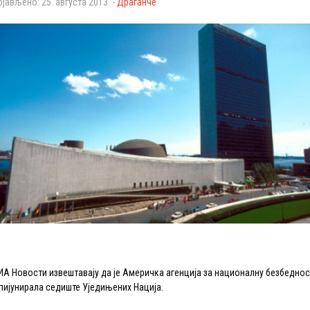
бјављено: 25. августа 2013. -
Драганче
ИА Новости извештавају да је Америчка агенција за националну безбеднос
пијунирала седиште Уједињених Нација.