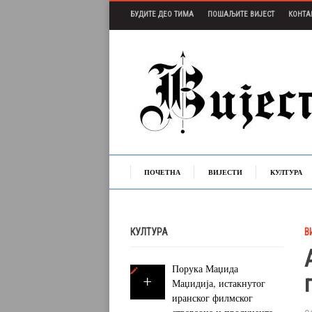
БУДИТЕ ДЕО ТИМА
ПОШАЉИТЕ ВИЈЕСТ
КОНТА
ПОЧЕТНА
ВИЈЕСТИ
КУЛТУРА
КУЛТУРА
В
Порука Маџида
Маџидија, истакнутог
иранског филмског