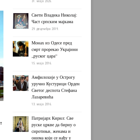
31. маја 2026.
Свети Владика Николај:
Част српским мајкама
29. децембра 2019.
Монах из Одесе пред
смрт прорекао Украјини
„руског цара“
15. маја 2016.
Амфилохије у Острогу
уручио Кустурици Орден
Светог деспота Стефана
Лазаревића
13. маја 2016.
Патријарх Кирил: Све
т
руске цркве да бирну о
сиротињи, женама и
онима који се нађу у