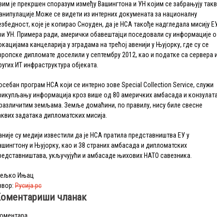
вим је прекршен споразум између Вашингтона и УН којим се забрањују так
анипулације.Може се видети из интерних докумената за националну
езбедност, које је копирао Сноуден, да је НСА такође надгледала мисију Е
ри УН. Примера ради, амерички обавештајци поседовали су информације о
окацијама канцеларија у зградама на трећој авенији у Њујорку, где су се
вропске дипломате доселили у септембру 2012, као и податке са сервера 
ругих ИТ инфраструктура објеката.
осебан програм НСА који се интерно зове Special Collection Service, служи
рикупљању информација кроз више од 80 америчких амбасада и конзулат
 различитим земљама. Земље домаћини, по правилу, нису биле свесне
аквих задатака дипломатских мисија.
аније су медији известили да је НСА пратила представништва ЕУ у
ашингтону и Њујорку, као и 38 страних амбасада и дипломатских
редставништава, укључујући и амбасаде њихових НАТО савезника.
ељко Ињац
звор:
Русија.рс
оментариши чланак
оментара