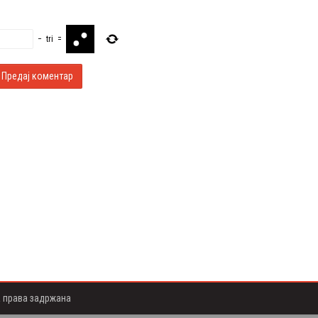
−
tri
=
а права задржана