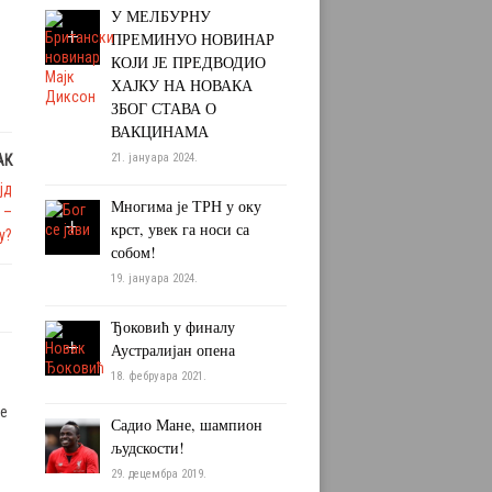
У МЕЛБУРНУ
ПРЕМИНУО НОВИНАР
КОЈИ ЈЕ ПРЕДВОДИО
ХАЈКУ НА НОВАКА
ЗБОГ СТАВА О
ВАКЦИНАМА
21. јануара 2024.
АК
јд
Многима је ТРН у оку
 –
крст, увек га носи са
у?
собом!
19. јануара 2024.
Ђоковић у финалу
Аустралијан опена
18. фебруара 2021.
ме
Садио Мане, шампион
људскости!
29. децембра 2019.