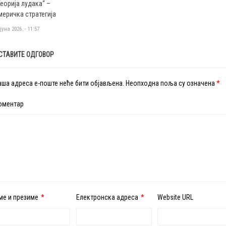
Теорија лудака“ –
меричка стратегија
 јуна 2026. - 11:57
СТАВИТЕ ОДГОВОР
аша адреса е-поште неће бити објављена.
Неопходна поља су означена
*
оментар
ме и презиме
*
Електронска адреса
*
Website URL