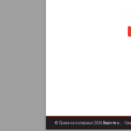
© Права на копирање:2026
Вијести о...
- Св