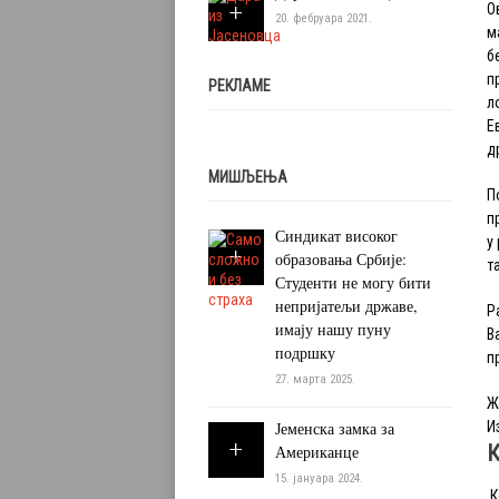
О
20. фебруара 2021.
м
б
п
РЕКЛАМЕ
л
Е
д
МИШЉЕЊА
П
п
Синдикат високог
у
образовања Србије:
т
Студенти не могу бити
непријатељи државе,
Р
имају нашу пуну
В
подршку
п
27. марта 2025.
Ж
Јеменска замка за
И
К
Американце
15. јануара 2024.
К