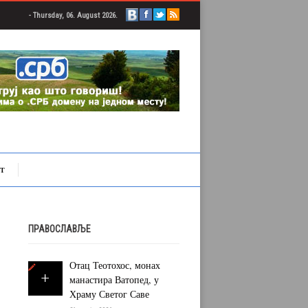
- Thursday, 06. August 2026.
Т
ПРАВОСЛАВЉЕ
Отац Теотохос, монах
манастира Ватопед, у
Храму Светог Саве