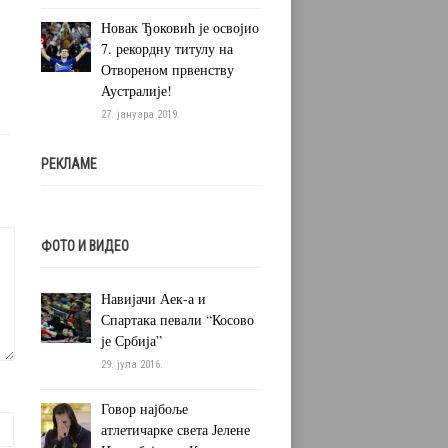
Новак Ђоковић је освојио
7. рекордну титулу на
Отвореном првенству
Аустралије!
27. јануара 2019.
РЕКЛАМЕ
ФОТО И ВИДЕО
Навијачи Аек-а и
Спартака певали “Косово
је Србија”
29. јула 2016.
Говор најбоље
атлетичарке света Јелене