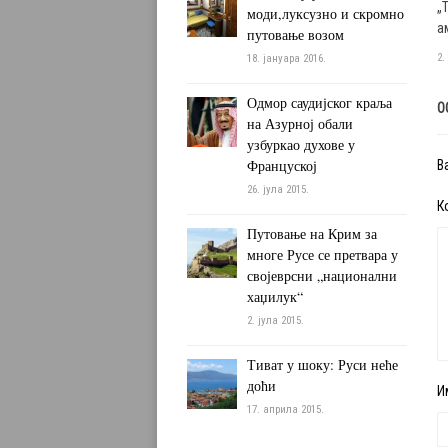
„
моди,луксузно и скромно
а
путовање возом
2.
18. јануара 2016.
Одмор саудијског краља
О
на Азурној обали
узбуркао духове у
Француској
В
26. јула 2015.
К
Путовање на Крим за
многе Русе се претвара у
својеврсни „национални
хаџилук“
2. јула 2015.
Тиват у шоку: Руси неће
доћи
И
17. априла 2015.