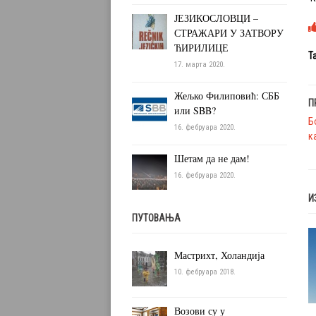
ЈЕЗИКОСЛОВЦИ –
СТРАЖАРИ У ЗАТВОРУ
ЋИРИЛИЦЕ
Ta
17. марта 2020.
Жељко Филиповић: СББ
П
или SBB?
Б
16. фебруара 2020.
к
Шетам да не дам!
16. фебруара 2020.
И
ПУТОВАЊА
Мастрихт, Холандија
10. фебруара 2018.
Возови су у