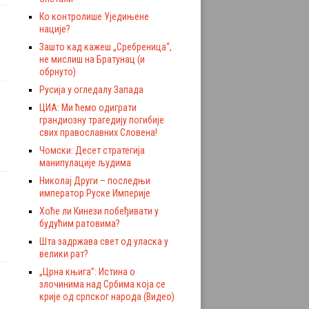
Ко контролише Уједињене
нације?
Зашто кад кажеш „Сребреница“,
не мислиш на Братунац (и
обрнуто)
Русија у огледалу Запада
ЦИА: Ми ћемо одиграти
грандиозну трагедију погибије
свих православних Словена!
Чомски: Десет стратегија
манипулације људима
Николај Други – последњи
император Руске Империје
Хоће ли Кинези побеђивати у
будућим ратовима?
Шта задржава свет од уласка у
велики рат?
„Црна књига”: Истина о
злочинима над Србима која се
крије од српског народа (Видео)