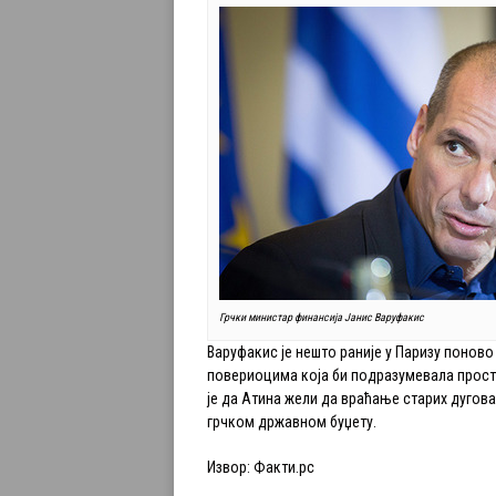
Грчки министар финансија Јанис Варуфакис
Варуфакис је нешто раније у Паризу понов
повериоцима која би подразумевала прост
је да Атина жели да враћање старих дугов
грчком државном буџету.
Извор: Факти.рс