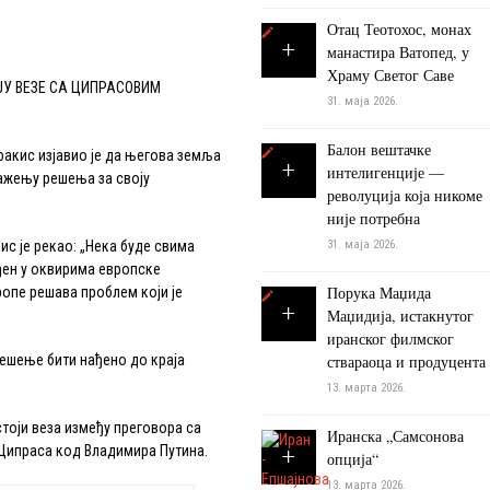
Отац Теотохос, монах
манастира Ватопед, у
Храму Светог Саве
ЈУ ВЕЗЕ СА ЦИПРАСОВИМ
31. маја 2026.
Балон вештачке
кис изјавио је да његова земља
интелигенције —
ражењу решења за своју
револуција која никоме
није потребна
с је рекао: „Нека буде свима
31. маја 2026.
ађен у оквирима европске
Порука Маџида
ропе решава проблем који је
Маџидија, истакнутог
иранског филмског
ешење бити нађено до краја
ствараоца и продуцента
13. марта 2026.
оји веза између преговора са
Иранска „Самсонова
Ципраса код Владимира Путина.
опција“
13. марта 2026.