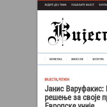
БУДИТЕ ДЕО ТИМА
ПОШАЉИТЕ ВИЈЕСТ
КОНТА
ПОЧЕТНА
ВИЈЕСТИ
КУЛТУРА
ВИЈЕСТИ
,
РЕГИОН
Јанис Варуфакис: 
решење за своје 
Европске уније