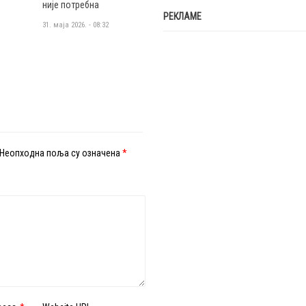
није потребна
РЕКЛАМЕ
31. маја 2026. - 08:32
Неопходна поља су означена
*