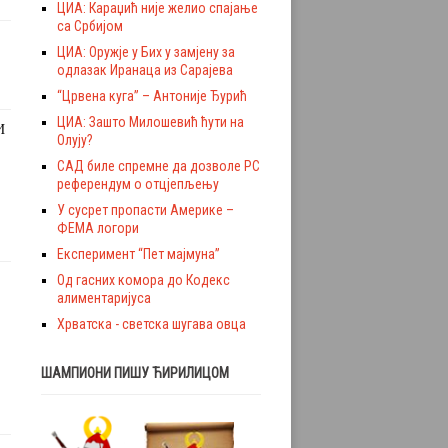
ЦИА: Караџић није желио спајање
са Србијом
ЦИА: Оружје у Бих у замјену за
одлазак Иранаца из Сарајева
“Црвена куга” – Антоније Ђурић
ЦИА: Зашто Милошевић ћути на
И
Олују?
САД биле спремне да дозволе РС
референдум о отцјепљењу
У сусрет пропасти Америке –
ФЕМА логори
Експеримент “Пет мајмуна”
Од гасних комора до Кодекс
алиментаријуса
Хрватска - светска шугава овца
ШАМПИОНИ ПИШУ ЋИРИЛИЦОМ