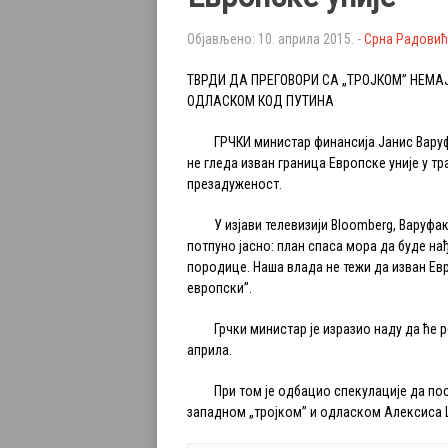
Објављено: 10. априла 2015. -
Срна Радовић
ТВРДИ ДА ПРЕГОВОРИ СА „ТРОЈКОМ” НЕМА
ОДЛАСКОМ КОД ПУТИНА
ГРЧКИ министар финансија Јанис Варуфа
не гледа изван граница Европске уније у т
презадуженост.
У изјави телевизији Bloomberg, Варуфаки
потпуно јасно: план спаса мора да буде н
породице. Наша влада не тежи да изван Ев
европски”.
Грчки министар је изразио наду да ће р
априла.
При том је одбацио спекулације да пост
западном „тројком” и одласком Алексиса 