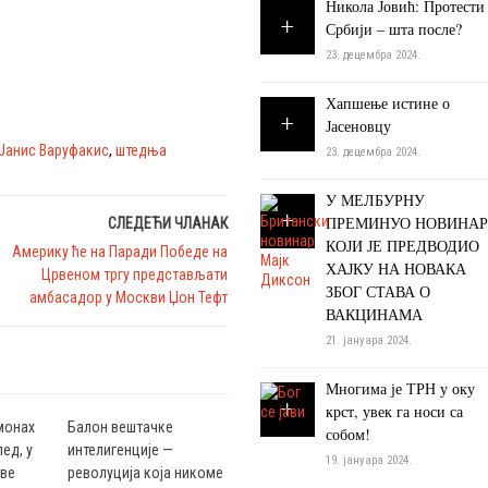
Никола Јовић: Протести
Србији – шта после?
23. децембра 2024.
Хапшење истине о
Јасеновцу
Јанис Варуфакис
,
штедња
23. децембра 2024.
У МЕЛБУРНУ
ПРЕМИНУО НОВИНАР
СЛЕДЕЋИ ЧЛАНАК
КОЈИ ЈЕ ПРЕДВОДИО
Америку ће на Паради Победе на
ХАЈКУ НА НОВАКА
Црвеном тргу представљати
ЗБОГ СТАВА О
амбасадор у Москви Џон Тефт
ВАКЦИНАМА
21. јануара 2024.
Многима је ТРН у оку
крст, увек га носи са
монах
Балон вештачке
собом!
ед, у
интелигенције —
19. јануара 2024.
аве
револуција која никоме