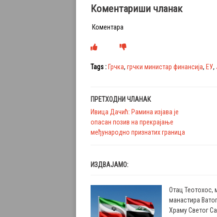
Коментариши чланак
Коментара
Tags :
Грчка
,
грчки министар финансија
,
ЕУ
,
ПРЕТХОДНИ ЧЛАНАК
Ивица Дачић: Рамина изјава је
опасан позив на прекрајање
међународно признатих граница
ИЗДВАЈАМО:
Отац Теотохос, 
манастира Ватоп
Храму Светог С