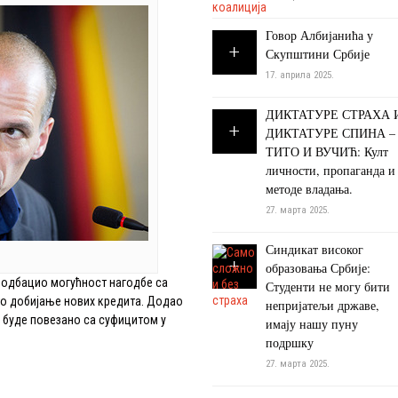
Говор Албијанића у
Скупштини Србије
17. априла 2025.
ДИКТАТУРЕ СТРАХА 
ДИКТАТУРЕ СПИНА –
ТИТО И ВУЧИЋ: Култ
личности, пропаганда и
методе владања.
27. марта 2025.
Синдикат високог
образовања Србије:
о одбацио могућност нагодбе са
Студенти не могу бити
о добијање нових кредита. Додао
непријатељи државе,
а буде повезано са суфицитом у
имају нашу пуну
подршку
27. марта 2025.