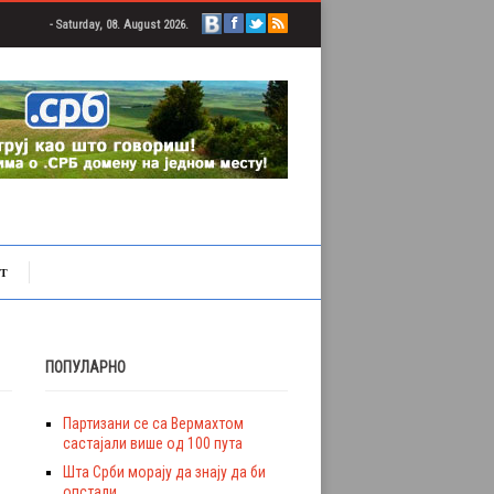
- Saturday, 08. August 2026.
Т
ПОПУЛАРНО
Партизани се са Вермахтом
састајали више од 100 пута
Шта Срби морају да знају да би
опстали