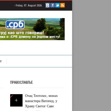
- Friday, 07. August 2026.
Т
ПРАВОСЛАВЉЕ
Отац Теотохос, монах
манастира Ватопед, у
Храму Светог Саве