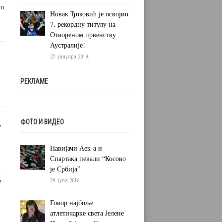
но
Новак Ђоковић је освојио
7. рекордну титулу на
Отвореном првенству
Аустралије!
27. јануара 2019.
РЕКЛАМЕ
ФОТО И ВИДЕО
у
и
Навијачи Аек-а и
Спартака певали “Косово
је Србија”
е
29. јула 2016.
Говор најбоље
атлетичарке света Јелене