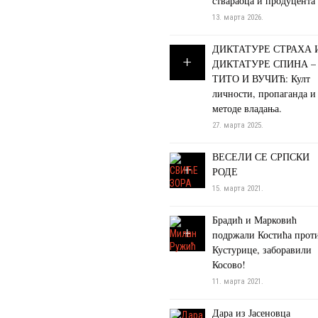
ствараоца и продуцента
13. марта 2026.
ДИКТАТУРЕ СТРАХА 
ДИКТАТУРЕ СПИНА –
ТИТО И ВУЧИЋ: Култ
личности, пропаганда и
методе владања.
27. марта 2025.
ВЕСЕЛИ СЕ СРПСКИ
РОДЕ
15. марта 2021.
Брадић и Марковић
подржали Костића прот
Кустурице, заборавили
Косово!
11. марта 2021.
Дара из Јасеновца