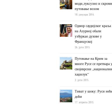
моди,луксузно и скром
путовање возом
18. јануара 2016.
Одмор саудијског краља
на Азурној обали
узбуркао духове у
Француској
26. јула 2015.
Путовање на Крим за
многе Русе се претвара 
својеврсни „националн
хаџилук“
2. јула 2015.
Тиват у шоку: Руси нећ
доћи
17. априла 2015.