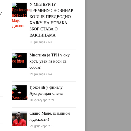
У МЕЛБУРНУ
ПРЕМИНУО НОВИНАР
У
КОЈИ ЈЕ ПРЕДВОДИО
ХАЈКУ НА НОВАКА
ЗБОГ СТАВА О
ВАКЦИНАМА
21. јануара 2024.
Многима је ТРН у оку
крст, увек га носи са
собом!
19. јануара 2024.
Ђоковић у финалу
Аустралијан опена
18. фебруара 2021.
Садио Мане, шампион
људскости!
29. децембра 2019.