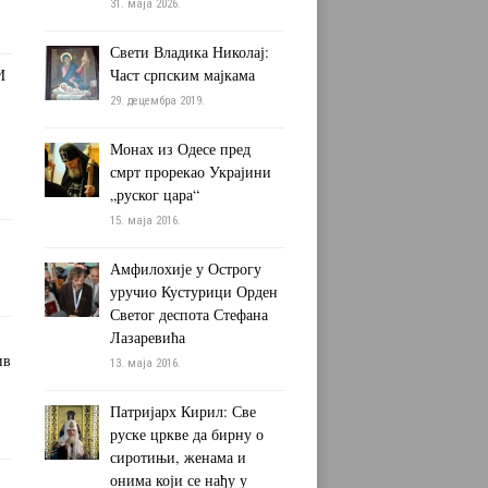
31. маја 2026.
Свети Владика Николај:
И
Част српским мајкама
29. децембра 2019.
Монах из Одесе пред
смрт прорекао Украјини
„руског цара“
15. маја 2016.
Амфилохије у Острогу
уручио Кустурици Орден
Светог деспота Стефана
Лазаревића
ив
13. маја 2016.
Патријарх Кирил: Све
руске цркве да бирну о
сиротињи, женама и
онима који се нађу у