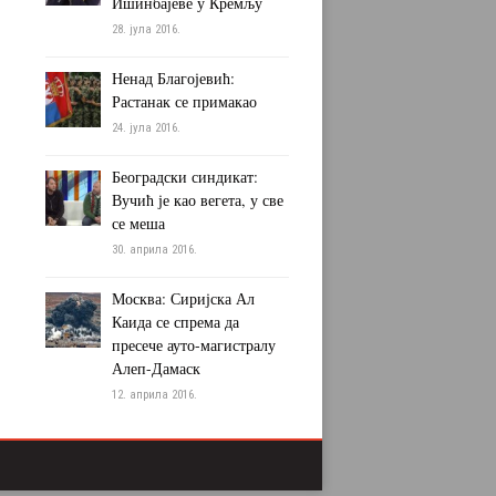
Ишинбајеве у Кремљу
28. јула 2016.
Ненад Благојевић:
Растанак се примакао
24. јула 2016.
Београдски синдикат:
Вучић је као вегета, у све
се меша
30. априла 2016.
Москва: Сиријска Ал
Каида се спрема да
пресече ауто-магистралу
Алеп-Дамаск
12. априла 2016.