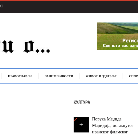
КТ
ПРАВОСЛАВЉЕ
ЗАНИМЉИВОСТИ
ЖИВОТ И ЗДРАВЉЕ
СПОР
КУЛТУРА
Порука Маџида
Маџидија, истакнутог
иранског филмског