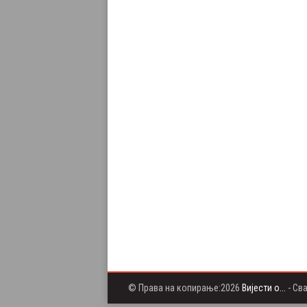
© Права на копирање:2026
Вијести о...
- Св