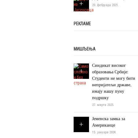
20. фебруара 2021.
РЕКЛАМЕ
МИШЉЕЊА
Синдикат високог
образовања Србије:
Студенти не могу бити
непријатељи државе,
имају нашу пуну
подршку
27. марта 2025.
Јеменска замка за
Американце
15. јануара 2024.