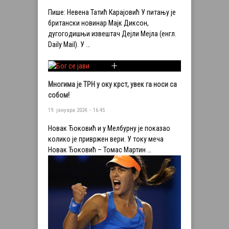
Пише: Невена Татић Карајовић У питању је
британски новинар Мајк Диксон,
дугогодишњи извештач Дејли Мејла (енгл.
Daily Mail). У …
Многима је ТРН у оку крст, увек га носи са
собом!
19. јануара 2024. - 16:45
Новак Ђоковић и у Мелбурну је показао
колико је привржен вери. У току меча
Новак Ђоковић – Томас Мартин …