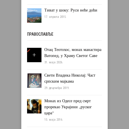
Тиват у шоку: Руси неће доћи
17. априла 2015.
ПРАВОСЛАВЉЕ
Отац Теотохос, монах манастира
Ватопед, у Храму Светог Саве
31. маја 2026.
Свети Владика Николај: Част
српским мајкама
29. децембра 2019.
Монах из Одесе пред смрт
прорекао Украјини „руског
цара“
15. маја 2016.