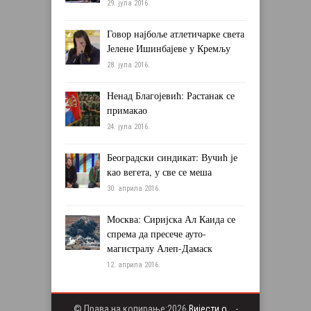
29. јула 2016.
Говор најбоље атлетичарке света
Јелене Ишинбајеве у Кремљу
28. јула 2016.
Ненад Благојевић: Растанак се
примакао
24. јула 2016.
Београдски синдикат: Вучић је
као вегета, у све се меша
30. априла 2016.
Москва: Сиријска Ал Каида се
спрема да пресече ауто-
магистралу Алеп-Дамаск
12. априла 2016.
© Права на копирање:2026
Вијести о...
-