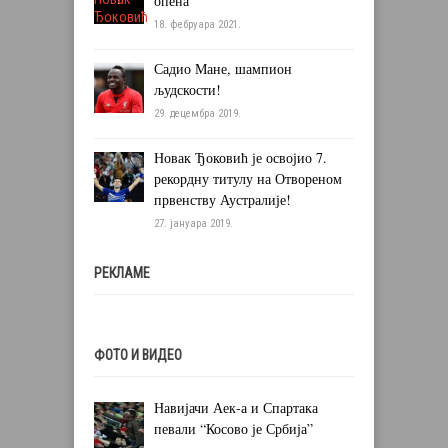
опена
18. фебруара 2021.
Садио Мане, шампион
људскости!
29. децембра 2019.
Новак Ђоковић је освојио 7.
рекордну титулу на Отвореном
првенству Аустралије!
27. јануара 2019.
РЕКЛАМЕ
ФОТО И ВИДЕО
Навијачи Аек-а и Спартака
певали “Косово је Србија”