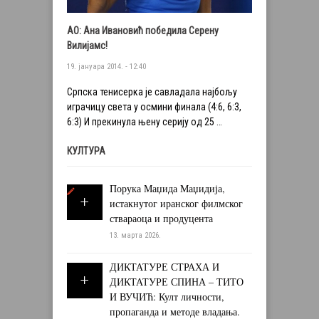
АО: Ана Ивановић победила Серену
Вилијамс!
19. јануара 2014. - 12:40
Српска тенисерка је савладала најбољу
играчицу света у осмини финала (4:6, 6:3,
6:3) И прекинула њену серију од 25 …
КУЛТУРА
Порука Маџида Маџидија,
истакнутог иранског филмског
ствараоца и продуцента
13. марта 2026.
ДИКТАТУРЕ СТРАХА И
ДИКТАТУРЕ СПИНА – ТИТО
И ВУЧИЋ: Култ личности,
пропаганда и методе владања.