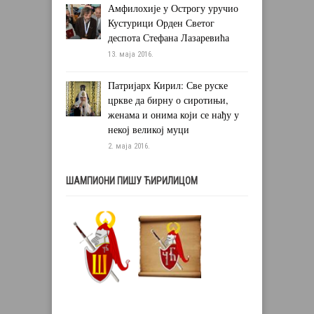
Амфилохије у Острогу уручио
Кустурици Орден Светог
деспота Стефана Лазаревића
13. маја 2016.
Патријарх Кирил: Све руске
цркве да бирну о сиротињи,
женама и онима који се нађу у
некој великој муци
2. маја 2016.
ШАМПИОНИ ПИШУ ЋИРИЛИЦОМ