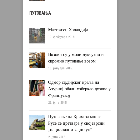
ПУТОВАЊА
Мастрихт, Холандија
10. фебруара 2018.
Возови су у моди,луксузно и
скромно путовање возом
18. јануара 2016.
Одмор саудијског краља на
Азурној обали узбуркао духове у
Француској
26. јула 2015.
Путовање на Крим за многе
Русе се претвара у својеврсни
„национални хаџилук“
2. јула 2015.