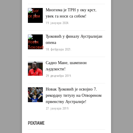
Многима је ТРН у оку крст,
увек га носи са собом!
19. јануара 2024.
Ђоковић у финалу Аустралијан
опена
18. фебруара 2021.
Садио Мане, шампион
људскости!
29. децембра 2019.
Новак Ђоковић је освојио 7.
рекордну титулу на Отвореном
првенству Аустралије!
27. јануара 2019.
РЕКЛАМЕ