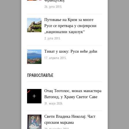
26. јула 2015.
Путовање на Крим за многе
Русе се претвара у својеврсни
„национални хаџилук“
2. јула 2015.
Тиват у шоку: Руси неће доћи
17. априла 2015.
ПРАВОСЛАВЉЕ
Отац Теотохос, монах манастира
Ватопед, у Храму Светог Саве
31. маја 2026.
Свети Владика Николај: Част
српским мајкама