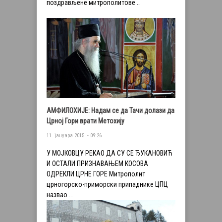
поздрављене митрополитове …
АМФИЛОХИЈЕ: Надам се да Тачи долази да
Црној Гори врати Метохију
11. јануара 2015. - 09:26
У МОЈКОВЦУ РЕКАО ДА СУ СЕ ЂУКАНОВИЋ
И ОСТАЛИ ПРИЗНАВАЊЕМ КОСОВА
ОДРЕКЛИ ЦРНЕ ГОРЕ Митрополит
црногорско-приморски припаднике ЦПЦ
назвао …