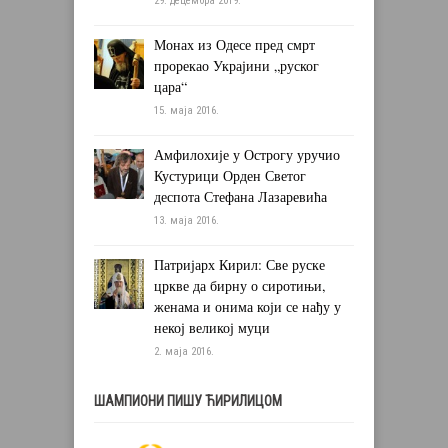
29. децембра 2019.
Монах из Одесе пред смрт
прорекао Украјини „руског
цара“
15. маја 2016.
Амфилохије у Острогу уручио
Кустурици Орден Светог
деспота Стефана Лазаревића
13. маја 2016.
Патријарх Кирил: Све руске
цркве да бирну о сиротињи,
женама и онима који се нађу у
некој великој муци
2. маја 2016.
ШАМПИОНИ ПИШУ ЋИРИЛИЦОМ