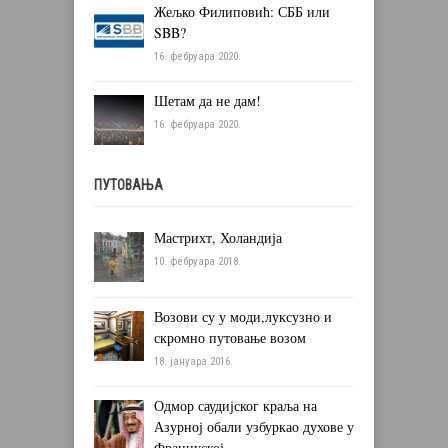
Жељко Филиповић: СББ или
SBB?
16. фебруара 2020.
Шетам да не дам!
16. фебруара 2020.
ПУТОВАЊА
Мастрихт, Холандија
10. фебруара 2018.
Возови су у моди,луксузно и
скромно путовање возом
18. јануара 2016.
Одмор саудијског краља на
Азурној обали узбуркао духове у
Француској