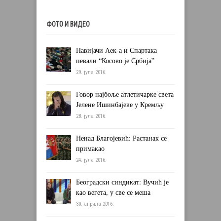
ФОТО И ВИДЕО
Навијачи Аек-а и Спартака
певали “Косово је Србија”
29. јула 2016.
Говор најбоље атлетичарке света
Јелене Ишинбајеве у Кремљу
28. јула 2016.
Ненад Благојевић: Растанак се
примакао
24. јула 2016.
Београдски синдикат: Вучић је
као вегета, у све се меша
30. априла 2016.