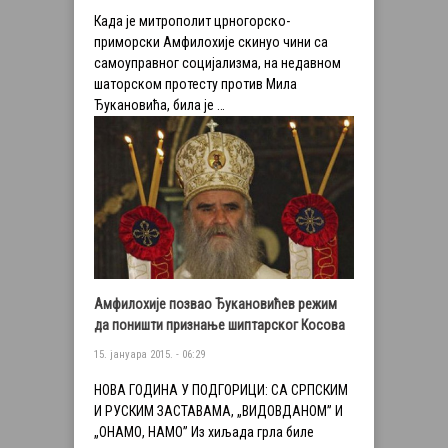
Када је митрополит црногорско-
приморски Амфилохије скинуо чини са
самоуправног социјализма, на недавном
шаторском протесту против Мила
Ђукановића, била је …
Амфилохије позвао Ђукановићев режим
да поништи признање шиптарског Косова
15. јануара 2015. - 06:29
НОВА ГОДИНА У ПОДГОРИЦИ: СА СРПСКИМ
И РУСКИМ ЗАСТАВАМА, „ВИДОВДАНОМ” И
„ОНАМО, НАМО” Из хиљада грла биле