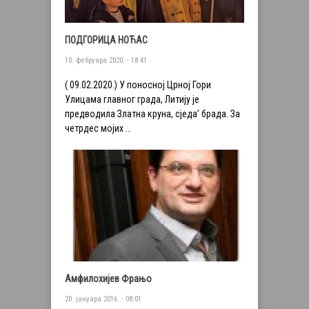
ПОДГОРИЦА НОЋАС
10. фебруара 2020. - 18:41
( 09.02.2020.) У поносној Црној Гори
Улицама главног града, Литију је
предводила Златна круна, сједа’ брада. За
четрдес мојих …
Амфилохијев Фрањо
20. јануара 2016. - 08:01