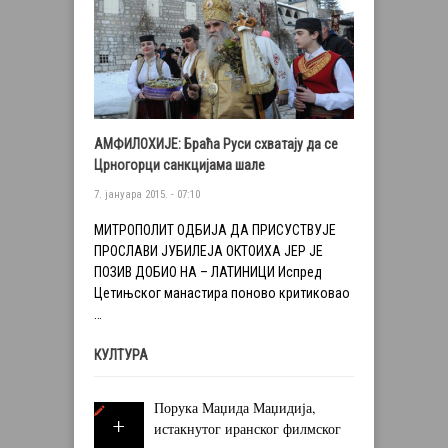
АМФИЛОХИЈЕ: Браћа Руси схватају да се
Црногорци санкцијама шале
7. јануара 2015. - 07:10
МИТРОПОЛИТ ОДБИЈA ДА ПРИСУСТВУЈЕ
ПРОСЛАВИ ЈУБИЛЕЈА ОКТОИХА ЈЕР ЈЕ
ПОЗИВ ДОБИО НА – ЛАТИНИЦИ Испред
Цетињског манастира поново критиковао
…
КУЛТУРА
Порука Маџида Маџидија,
истакнутог иранског филмског