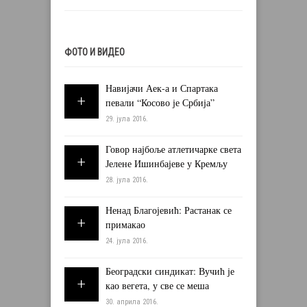
ФОТО И ВИДЕО
Навијачи Аек-а и Спартака
певали “Косово је Србија”
29. јула 2016.
Говор најбоље атлетичарке света
Јелене Ишинбајеве у Кремљу
28. јула 2016.
Ненад Благојевић: Растанак се
примакао
24. јула 2016.
Београдски синдикат: Вучић је
као вегета, у све се меша
30. априла 2016.