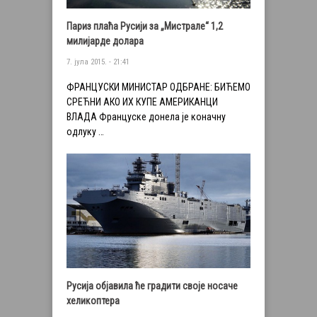
Париз плаћа Русији за „Мистрале“ 1,2
милијарде долара
7. јула 2015. - 21:41
ФРАНЦУСКИ МИНИСТАР ОДБРАНЕ: БИЋЕМ​О
СРЕЋНИ АКО ИХ КУПЕ АМЕРИКАНЦИ
ВЛАДА Француске донела је коначну
одлуку …
Русија објавила ће градити своје носаче
хеликоптера