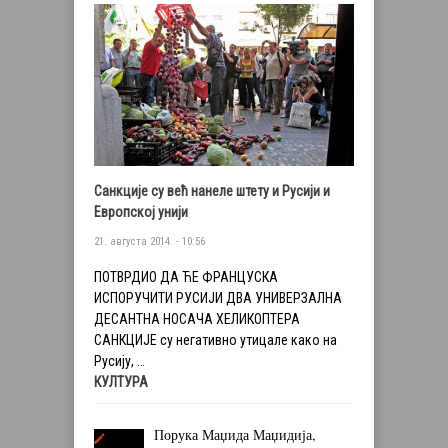
Санкције су већ нанеле штету и Русији и
Европској унији
21. августа 2014. - 10:56
ПОТВРДИО ДА ЋЕ ФРАНЦУСКА
ИСПОРУЧИТИ РУСИЈИ ДВА УНИВЕРЗАЛНА
ДЕСАНТНА НОСАЧА ХЕЛИКОПТЕРА
САНКЦИЈЕ су негативно утицале како на
Русију, …
КУЛТУРА
Порука Маџида Маџидија,