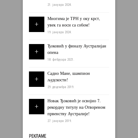
21. јануара 2024.
Многима је ТРН у оку крст,
увек га носи са собом!
19. јануара 2024.
Ђоковић у финалу Аустралијан
опена
18. фебруара 2021.
Садио Мане, шампион
људскости!
29. децембра 2019.
Новак Ђоковић је освојио 7.
рекордну титулу на Отвореном
првенству Аустралије!
27. јануара 2019.
РЕКЛАМЕ