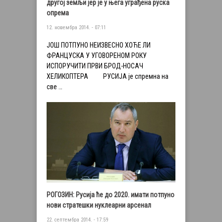
другој земљи јер је у њега уграђена руска
опрема
12. новембра 2014. - 07:11
ЈОШ ПОТПУНО НЕИЗВЕСНО ХОЋЕ ЛИ
ФРАНЦУСКА У УГОВОРEНОМ РОКУ
ИСПОРУЧИТИ ПРВИ БРОД-НОСАЧ
ХЕЛИКОПТЕРА РУСИЈА је спремна на
све …
РОГОЗИН: Русија ће до 2020. имати потпуно
нови стратешки нуклеарни арсенал
22. септембра 2014. - 17:59