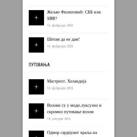
Жељко Филиповић: СББ или
SBB?
16. фебруара 2020.
Шетам да не дам!
16. фебруара 2020.
ПУТОВАЊА
Мастрихт, Холандија
10. фебруара 2018.
Возови су у моди,луксузно и
скромно путовање возом
18. јануара 2016.
Одмор саудијског краља на