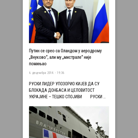
Путин се срео са Оландом у аеродрому
„Внуково“, али му „мистрале“ није
помињао
6. децембра 2014. - 19:36
РУСКИ ЛИДЕР УПОЗОРИО КИЈЕВ ДА СУ
БЛОКАДА ДОНБАСА И ЦЕЛОВИТОСТ
УКРАЈИНЕ – ТЕШКО СПОЈИВИ РУСКИ …