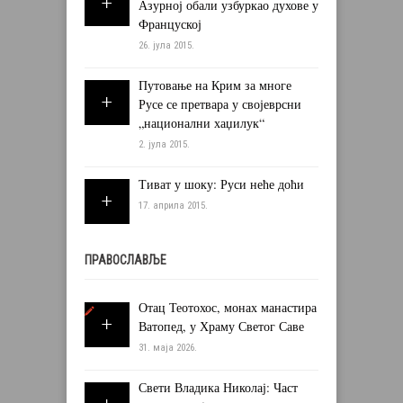
Азурној обали узбуркао духове у
Француској
26. јула 2015.
Путовање на Крим за многе
Русе се претвара у својеврсни
„национални хаџилук“
2. јула 2015.
Тиват у шоку: Руси неће доћи
17. априла 2015.
ПРАВОСЛАВЉЕ
Отац Теотохос, монах манастира
Ватопед, у Храму Светог Саве
31. маја 2026.
Свети Владика Николај: Част