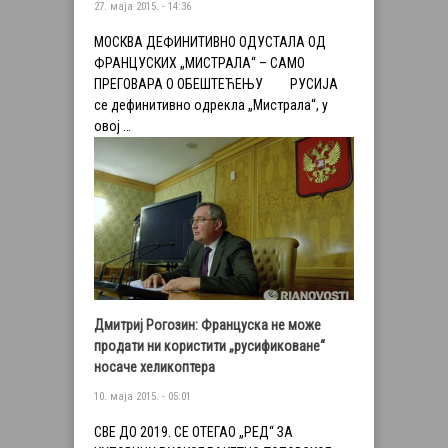
27. маја 2015. - 14:36
МОСКВА ДЕФИНИТИВНО ОДУСТАЛА ОД
ФРАНЦУСКИХ „МИСТРАЛА“ – САМО
ПРЕГОВАРА О ОБЕШТЕЋЕЊУ РУСИЈА
се дефинитивно одрекла „Мистрала“, у
овој …
Дмитриј Рогозин: Француска не може
продати ни користити „русификоване“
носаче хеликоптера
10. маја 2015. - 05:01
СВЕ ДО 2019. СЕ ОТЕГАО „РЕД“ ЗА