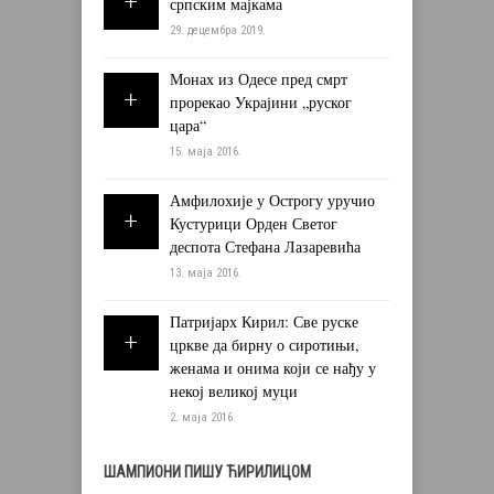
српским мајкама
29. децембра 2019.
Монах из Одесе пред смрт
прорекао Украјини „руског
цара“
15. маја 2016.
Амфилохије у Острогу уручио
Кустурици Орден Светог
деспота Стефана Лазаревића
13. маја 2016.
Патријарх Кирил: Све руске
цркве да бирну о сиротињи,
женама и онима који се нађу у
некој великој муци
2. маја 2016.
ШАМПИОНИ ПИШУ ЋИРИЛИЦОМ