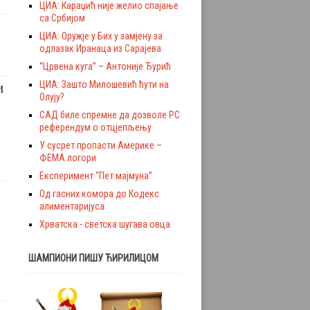
ЦИА: Караџић није желио спајање
са Србијом
ЦИА: Оружје у Бих у замјену за
одлазак Иранаца из Сарајева
“Црвена куга” – Антоније Ђурић
ЦИА: Зашто Милошевић ћути на
И
Олују?
САД биле спремне да дозволе РС
референдум о отцјепљењу
У сусрет пропасти Америке –
ФЕМА логори
Експеримент “Пет мајмуна”
Од гасних комора до Кодекс
алиментаријуса
Хрватска - светска шугава овца
ШАМПИОНИ ПИШУ ЋИРИЛИЦОМ