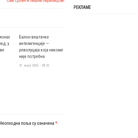
сам Србин и пишем ћирилицом!
РЕКЛАМЕ
монах
Балон вештачке
ед, у
интелигенције —
аве
револуција која никоме
није потребна
31. маја 2026. - 08:32
Неопходна поља су означена
*