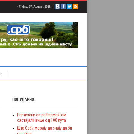
- Friday, 07. August 2026.
Т
ПОПУЛАРНО
Партизани се са Вермахтом
састајали више од 100 пута
Шта Срби морају да знају да би
опстали