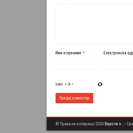
Име и презиме
*
Електронска ад
četiri
+
8
=
© Права на копирање:2026
Вијести о...
- Св