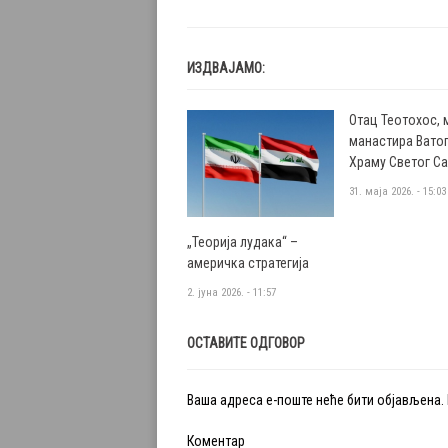
ИЗДВАЈАМО:
Отац Теотохос, 
манастира Ватоп
Храму Светог С
31. маја 2026. - 15:03
„Теорија лудака“ –
америчка стратегија
2. јуна 2026. - 11:57
ОСТАВИТЕ ОДГОВОР
Ваша адреса е-поште неће бити објављена.
Коментар