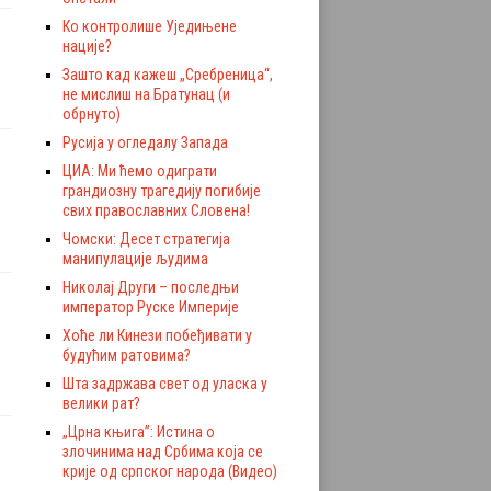
Ко контролише Уједињене
нације?
Зашто кад кажеш „Сребреница“,
не мислиш на Братунац (и
обрнуто)
Русија у огледалу Запада
ЦИА: Ми ћемо одиграти
грандиозну трагедију погибије
свих православних Словена!
Чомски: Десет стратегија
манипулације људима
Николај Други – последњи
император Руске Империје
Хоће ли Кинези побеђивати у
будућим ратовима?
Шта задржава свет од уласка у
велики рат?
„Црна књига”: Истина о
злочинима над Србима која се
крије од српског народа (Видео)