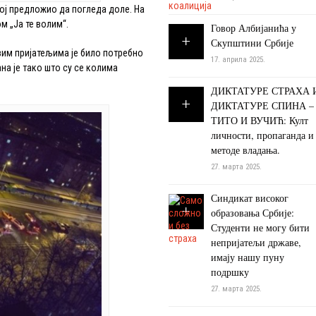
ној предложио да погледа доле. На
м „Ја те волим“.
Говор Албијанића у
Скупштини Србије
вим пријатељима је било потребно
17. априла 2025.
на је тако што су се колима
ДИКТАТУРЕ СТРАХА 
ДИКТАТУРЕ СПИНА –
ТИТО И ВУЧИЋ: Култ
личности, пропаганда и
методе владања.
27. марта 2025.
Синдикат високог
образовања Србије:
Студенти не могу бити
непријатељи државе,
имају нашу пуну
подршку
27. марта 2025.