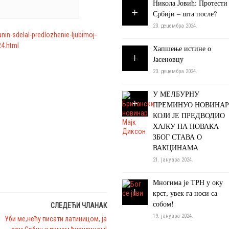
Никола Јовић: Протести
Србији – шта после?
23. децембра 2024.
nin-sdelal-predlozhenie-ljubimoj-
24.html
Хапшење истине о
Јасеновцу
23. децембра 2024.
У МЕЛБУРНУ
ПРЕМИНУО НОВИНАР
КОЈИ ЈЕ ПРЕДВОДИО
ХАЈКУ НА НОВАКА
ЗБОГ СТАВА О
ВАКЦИНАМА
21. јануара 2024.
Многима је ТРН у оку
крст, увек га носи са
собом!
СЛЕДЕЋИ ЧЛАНАК
19. јануара 2024.
Уби ме,нећу писати латиницом, ја