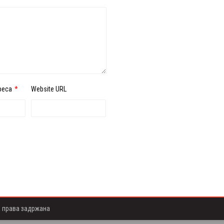
реса
*
Website URL
а права задржана