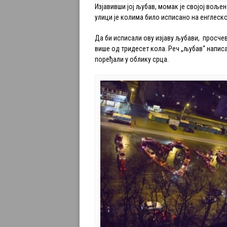
Изјавивши јој љубав, момак је својој воље
улици је колима било исписано на енглеско
Да би исписали ову изјаву љубави, просче
више од тридесет кола. Реч „љубав“ написа
поређали у облику срца.