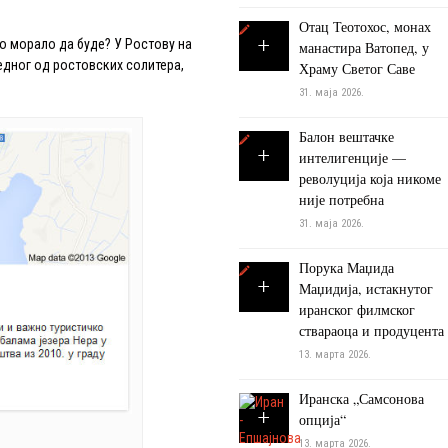
Отац Теотохос, монах
ко морало да буде? У Ростову на
манастира Ватопед, у
едног од ростовских солитера,
Храму Светог Саве
31. маја 2026.
Балон вештачке
интелигенције —
револуција која никоме
није потребна
31. маја 2026.
Порука Маџида
Маџидија, истакнутог
иранског филмског
ствараоца и продуцента
13. марта 2026.
Иранска „Самсонова
опција“
13. марта 2026.