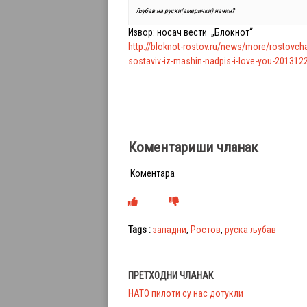
Љубав на руски(амерички) начин?
Извор: носач вести „Блокнот“
http://bloknot-rostov.ru/news/more/rostovcha
sostaviv-iz-mashin-nadpis-i-love-you-201312
Коментариши чланак
Коментара
Tags :
западни
,
Ростов
,
руска љубав
ПРЕТХОДНИ ЧЛАНАК
НАТО пилоти су нас дотукли