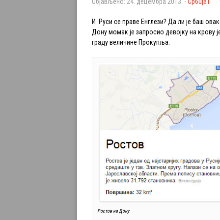
Објављено: 24. децембра 2013. -
Сp6uja1
И Руси се праве Енглези? Да ли је баш ова
Дону момак је запросио девојку на крову ј
граду величине Прокупља.
Ростов на Дону