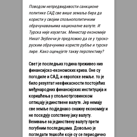
Поводом непредвидивости санкционе
политике САД све више земаља бира да
користи у својим спољнополитичким
обрачунавањима националне валуте. И
Турска није изузетак. Министар економије
Нихат Зејбекчи је предложио да се у турско-
руским обрачунима користе рубље и турске
лире. Како оцењујете такву перспективу?
Свет је последњих година преживео низ
финансијско-економских криза. Оне су
погодиле и САД, и европске земље. то је
било резултат неефикасности постојећих
међународних финансијских институција и
коришћења у спољнотрговинском
оптицају јединствене валуте. Јер немају
све земље подједнако снажну економију и
не поседују сопствену јаку валуту.
Везивање за јединствену валуту прети
погубним последицама. Довољно је
погледати тешкоће које су се периодично