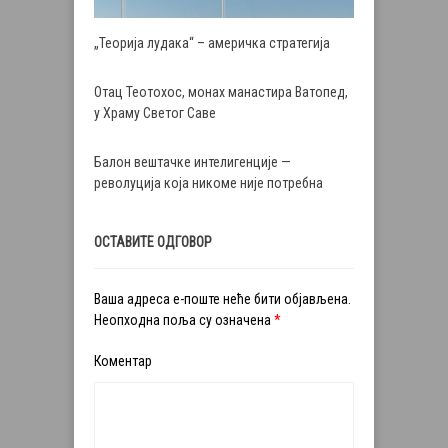
„Теорија лудака“ – америчка стратегија
Отац Теотохос, монах манастира Ватопед,
у Храму Светог Саве
Балон вештачке интелигенције —
револуција која никоме није потребна
ОСТАВИТЕ ОДГОВОР
Ваша адреса е-поште неће бити објављена.
Неопходна поља су означена
*
Коментар