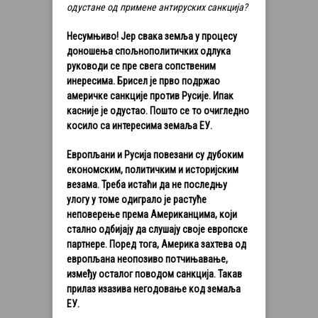
одустане од примене антируских санкција?
Несумњиво! Јер свака земља у процесу
доношења спољнополитичких одлука
руководи се пре свега сопственим
инересима. Брисел је прво подржао
америчке санкције против Русије. Ипак
касније је одустао. Пошто се то очигледно
косило са интересима земаља ЕУ.
Европљани и Русија повезани су дубоким
економским, политичким и историјским
везама. Треба истаћи да не последњу
улогу у томе одиграло је растуће
неповерење према Американцима, који
стално одбијају да слушају своје европске
партнере. Поред тога, Америка захтева од
европљана неопозиво потчињавање,
између осталог поводом санкција. Такав
прилаз изазива негодовање код земаља
ЕУ.