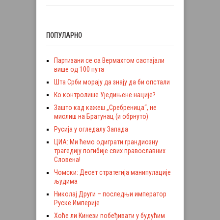
ПОПУЛАРНО
Партизани се са Вермахтом састајали
више од 100 пута
Шта Срби морају да знају да би опстали
Ко контролише Уједињене нације?
Зашто кад кажеш „Сребреница“, не
мислиш на Братунац (и обрнуто)
Русија у огледалу Запада
ЦИА: Ми ћемо одиграти грандиозну
трагедију погибије свих православних
Словена!
Чомски: Десет стратегија манипулације
људима
Николај Други – последњи император
Руске Империје
Хоће ли Кинези побеђивати у будућим