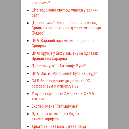
ратовима?
Шта задржава свет од уласка у велики
рат?
„Црна књига”: Истина о злочинима над
Србима која се крије од српског народа
(Видео)
ЦИА: Караџић није желио спајање са
Србијом
ЦИА: Оружје у Бих у замјену за одлазак
Иранаца из Сарајева
“Црвена куга” – Антоније Ђурић
ЦИА: Зашто Милошевић ћути на Олују?
САД биле спремне да дозволе РС
референдум о отцјепљењу
У сусрет пропасти Америке – ФЕМА
логори
Експеримент “Пет мајмуна”
Од гасних комора до Кодекс
алиментаријуса
Хрватска - светска шугава овца