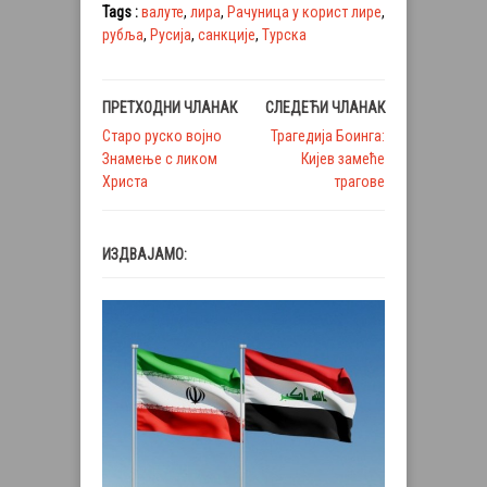
Tags :
валуте
,
лира
,
Рачуница у корист лире
,
рубља
,
Русија
,
санкције
,
Турска
ПРЕТХОДНИ ЧЛАНАК
СЛЕДЕЋИ ЧЛАНАК
Старо руско војно
Трагедија Боинга:
Знамење с ликом
Кијев замеће
Христа
трагове
ИЗДВАЈАМО: