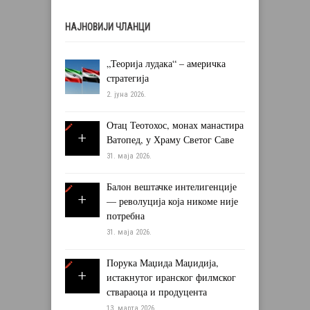
НАЈНОВИЈИ ЧЛАНЦИ
„Теорија лудака“ – америчка
стратегија
2. јуна 2026.
Отац Теотохос, монах манастира
Ватопед, у Храму Светог Саве
31. маја 2026.
Балон вештачке интелигенције
— револуција која никоме није
потребна
31. маја 2026.
Порука Маџида Маџидија,
истакнутог иранског филмског
ствараоца и продуцента
13. марта 2026.