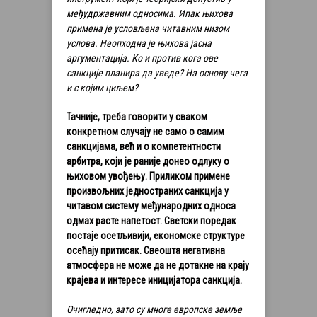
међудржавним односима. Ипак њихова
примена је условљена читавним низом
услова. Неопходна је њихова јасна
аргументација. Ко и против кога ове
санкције планира да уведе? На основу чега
и с којим циљем?
Тачније, треба говорити у сваком
конкретном случају не само о самим
санкцијама, већ и о компетентности
арбитра, који је раније донео одлуку о
њиховом увођењу. Приликом примене
произвољних једностраних санкција у
читавом систему међународних односа
одмах расте напетост. Светски поредак
постаје осетљивији, економске структуре
осећају притисак. Свеошта негативна
атмосфера не може да не дотакне на крају
крајева и интересе иницијатора санкција.
Очигледно, зато су многе европске земље