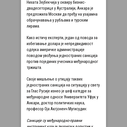
Нихата Зејбекчија у оквиру бизнис-
двадесеторице у Аустралији, Анкара је
предложила Москви да пређу на узајамна
обрачунавања у рубљама и турским
лирама.
Како истичу експерти, један од повода за
избегавање долара је непредвидивост
одлука америчке администрације
поводом увођења једностраних санкција
против појединих учесника међународног
тржишта.
Своје мишљење о утицају таквих
једностраних санкција на ситуацију у свету
за Глас Русије изнео је шеф катедре за
међународне односе Универзитета Уфук у
Анкари, доктор политичких наука,
професор Оја Акгјоненч Мугисудин:
Санкције су међународно-правни
инструмент који је теоријски допустив у