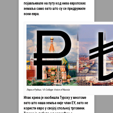
појављивале на путу код низа европских
земаља само зато што су се придружиле
зони евра.
Лира и Рубља / © Collage: Voice of Russia
Ипак криза је заобишла Турску у многоме
зато што наша земља није члан ЕУ, зато не
користи евро у својој спољној трговини.