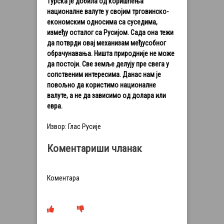
Турска је добила од коришћења
националне валуте у својим трговинско-
економским односима са суседима,
између осталог са Русијом. Сада она тежи
да потврди овај механизам међусобног
обрачунавања. Ништа природније не може
да постоји. Све земље делују пре свега у
сопственим интересима. Данас нам је
повољно да користимо националне
валуте, а не да зависимо од долара или
евра.
Извор: Глас Русије
Коментариши чланак
Коментара