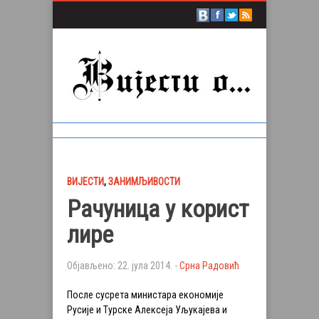
ВИЈЕСТИ
,
ЗАНИМЉИВОСТИ
Рачуница у корист
лире
Објављено: 22. јула 2014. -
Срна Радовић
После сусрета министара економије
Русије и Турске Алексеја Уљукајева и