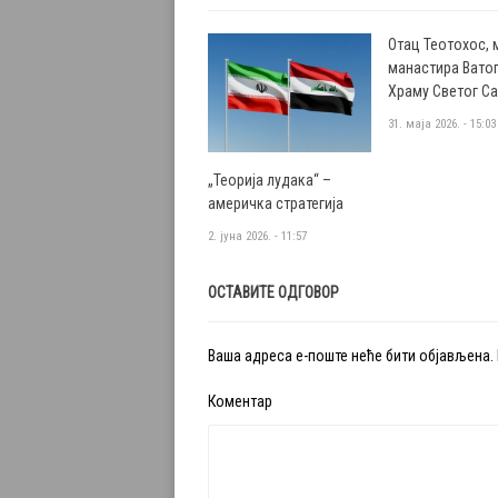
Отац Теотохос, 
манастира Ватоп
Храму Светог С
31. маја 2026. - 15:03
„Теорија лудака“ –
америчка стратегија
2. јуна 2026. - 11:57
ОСТАВИТЕ ОДГОВОР
Ваша адреса е-поште неће бити објављена.
Коментар