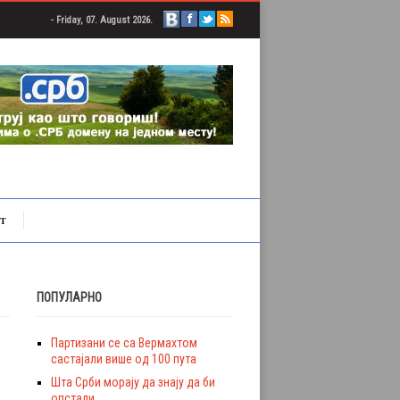
- Friday, 07. August 2026.
Т
ПОПУЛАРНО
Партизани се са Вермахтом
састајали више од 100 пута
Шта Срби морају да знају да би
опстали