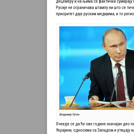
децембру и на њима се фактички сумирају
Русије не ограничава штампу ни што се тич
приоритет даје руским медијима, и то реги
Владимир Путин
Очекује се да ће ове године значајан део 
Украјини, односима са Западом и утицају н