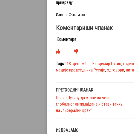
привреду.
Извор: Факти.рс
Коментариши чланак
Коментара
Tags :
18. децембар
,
Владимир Путин
,
годиш
медије председника Русије
,
одговори
,
пит
ПРЕТХОДНИ ЧЛАНАК
Позив Путину да стане на чело
глобалног антимајдана и стави тачку
на „либерални крах”
ИЗДВАЈАМО: