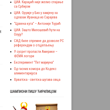
ЦИА: Караџић није желио спајање
са Србијом
ЦИА: Оружје у Бих у замјену за
одлазак Иранаца из Сарајева
“Црвена куга” – Антоније Ђурић
ЦИА: Зашто Милошевић ћути на
И
Олују?
САД биле спремне да дозволе РС
референдум о отцјепљењу
У сусрет пропасти Америке –
ФЕМА логори
Експеримент “Пет мајмуна”
Од гасних комора до Кодекс
алиментаријуса
Хрватска - светска шугава овца
ШАМПИОНИ ПИШУ ЋИРИЛИЦОМ