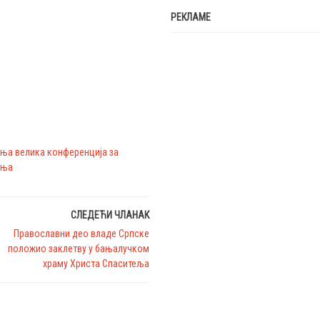
РЕКЛАМЕ
ња велика конференција за
ања
СЛЕДЕЋИ ЧЛАНАК
Православни део владе Српске
положио заклетву у бањалучком
храму Христа Спаситеља