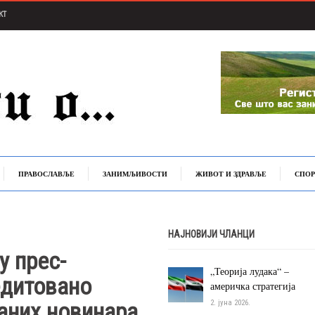
КТ
ПРАВОСЛАВЉЕ
ЗАНИМЉИВОСТИ
ЖИВОТ И ЗДРАВЉЕ
СПОР
НАЈНОВИЈИ ЧЛАНЦИ
у прес-
„Теорија лудака“ –
едитовано
америчка стратегија
раних новинара
2. јуна 2026.