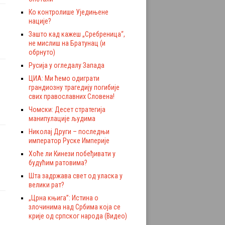
Ко контролише Уједињене
нације?
Зашто кад кажеш „Сребреница“,
не мислиш на Братунац (и
обрнуто)
Русија у огледалу Запада
ЦИА: Ми ћемо одиграти
грандиозну трагедију погибије
свих православних Словена!
Чомски: Десет стратегија
манипулације људима
Николај Други – последњи
император Руске Империје
Хоће ли Кинези побеђивати у
будућим ратовима?
Шта задржава свет од уласка у
велики рат?
„Црна књига”: Истина о
злочинима над Србима која се
крије од српског народа (Видео)