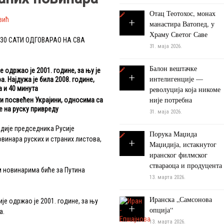
Отац Теотохос, монах
вић
манастира Ватопед, у
Храму Светог Саве
30 САТИ ОДГОВАРАО НА СВА
31. маја 2026.
Балон вештачке
 одржао је 2001. године, за њу је
интелигенције —
. Најдужа је била 2008. године,
а и 40 минута
револуција која никоме
није потребна
ти посвећен Украјини, односима са
е на руску привреду
31. маја 2026.
ије председника Русије
Порука Маџида
винара руских и страних листова,
Маџидија, истакнутог
иранског филмског
ствараоца и продуцента
новинарима биће за Путина
13. марта 2026.
Иранска „Самсонова
е одржао је 2001. године, за њу
опција“
а.
13. марта 2026.