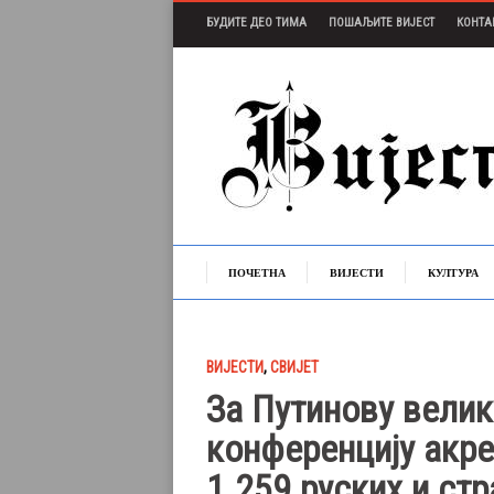
БУДИТЕ ДЕО ТИМА
ПОШАЉИТЕ ВИЈЕСТ
КОНТА
ПОЧЕТНА
ВИЈЕСТИ
КУЛТУРА
ВИЈЕСТИ
,
СВИЈЕТ
За Путинову велик
конференцију акр
1.259 руских и ст