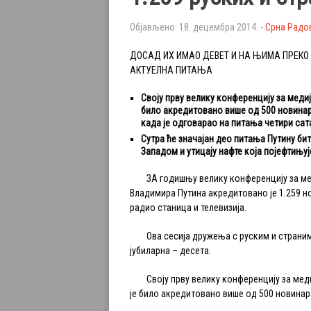
Објављено: 18. децембра 2014. -
Срна Радо
ДОСАД ИХ ИМАО ДЕВЕТ И НА ЊИМА ПРЕКО 
АКТУЕЛНА ПИТАЊА
Своју прву велику конференцију за медије
било акредитовано више од 500 новинара
када је одговарао на питања четири сат
Сутра ће значајан део питања Путину би
Западом и утицају нафте која појефтињуј
ЗА годишњу велику конференцију за мед
Владимира Путина акредитовано је 1.259 но
радио станица и телевизија.
Ова сесија дружења с руским и страним 
јубиларна – десета.
Своју прву велику конференцију за медиј
је било акредитовано више од 500 новинар