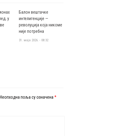
монах
Балон вештачке
ед, у
интелигенције —
аве
револуција која никоме
није потребна
31. маја 2026. - 08:32
Неопходна поља су означена
*