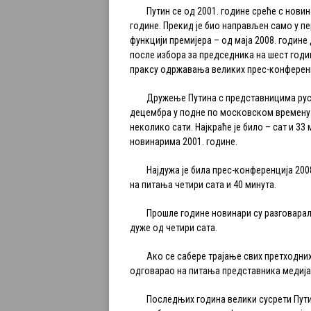
Путин се од 2001. године среће с новин
године. Прекид је био направљен само у п
функцији премијера – од маја 2008. године 
после избора за председника на шест годин
праксу одржавања великих прес-конферен
Дружење Путина с представницима руских
децембра у подне по московском времену. 
неколико сати. Најкраће је било – сат и 33
новинарима 2001. године.
Најдужа је била прес-конференција 2008.
на питања четири сата и 40 минута.
Прошле године новинари су разговарали
дуже од четири сата.
Ако се сабере трајање свих претходних т
одговарао на питања представника медија 
Последњих година велики сусрети Путина