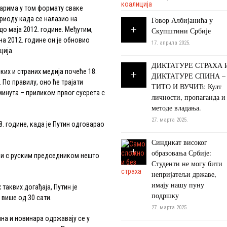
арима у том формату сваке
ериоду када се налазио на
Говор Албијанића у
до маја 2012. године. Међутим,
Скупштини Србије
а 2012. године он је обновио
17. априла 2025.
ција.
ДИКТАТУРЕ СТРАХА 
 и страних медија почеће 18.
ДИКТАТУРЕ СПИНА –
По правилу, оно ће трајати
ТИТО И ВУЧИЋ: Култ
 минута – приликом првог сусрета с
личности, пропаганда и
методе владања.
27. марта 2025.
 године, када је Путин одговарао
Синдикат високог
образовања Србије:
 с руским председником нешто
Студенти не могу бити
непријатељи државе,
имају нашу пуну
аквих догађаја, Путин је
подршку
више од 30 сати.
27. марта 2025.
 и новинара одржавају се у