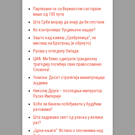
Партизани се са Вермахтом састајали
више од 100 пута
Шта Срби морају да знају да би опстали
Ко контролише Уједињене нације?
Зашто кад кажеш „Сребреница“, не
мислиш на Братунац (и обрнуто)
Русија у огледалу Запада
ЦИА: Ми ћемо одиграти грандиозну
трагедију погибије свих православних
Словена!
Чомски: Десет стратегија манипулације
људима
Николај Други – последњи император
Руске Империје
Хоће ли Кинези побеђивати у будућим
ратовима?
Шта задржава свет од уласка у велики
рат?
„Црна књига”: Истина о злочинима над