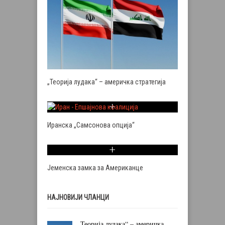
„Теорија лудака“ – америчка стратегија
Иранска „Самсонова опција“
Јеменска замка за Американце
НАЈНОВИЈИ ЧЛАНЦИ
„Теорија лудака“ – америчка