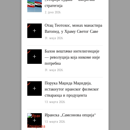
стратегија
2. јуна 2026.
Отац Теотохос, монах манастира
Ватопед, у Храму Светог Саве
31. маја 2026.
Балон вештачке интелигенције
— револуција која никоме није
потребна
31. маја 2026.
Порука Маџида Маџидија,
истакнутог иранског филмског
ствараоца и продуцента
13. марта 2026.
Иранска „Самсонова опција“
13. марта 2026.