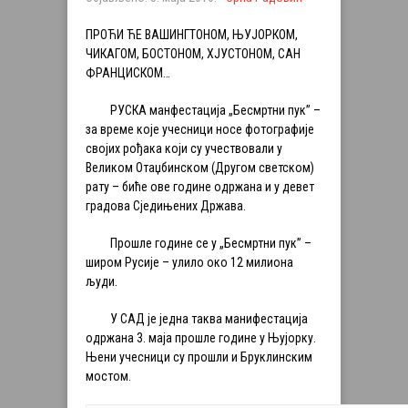
ПРОЋИ ЋЕ ВАШИНГТОНОМ, ЊУЈОРКОМ,
ЧИКАГОМ, БОСТОНОМ, ХЈУСТОНОМ, САН
ФРАНЦИСКОМ…
РУСКА манфестација „Бесмртни пук” –
за време које учесници носе фотографије
својих рођака који су учествовали у
Великом Отаџбинском (Другом светском)
рату – биће ове године одржана и у девет
градова Сједињених Држава.
Прошле године се у „Бесмртни пук” –
широм Русије – улило око 12 милиона
људи.
У САД је једна таква манифестација
одржана 3. маја прошле године у Њујорку.
Њени учесници су прошли и Бруклинским
мостом.