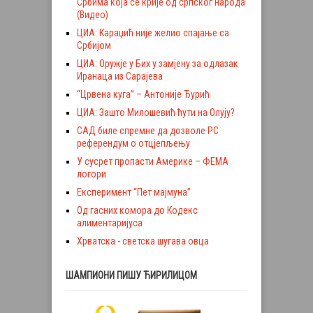
Србима која се крије од српског народа
(Видео)
ЦИА: Караџић није желио спајање са
Србијом
ЦИА: Оружје у Бих у замјену за одлазак
Иранаца из Сарајева
“Црвена куга” – Антоније Ђурић
ЦИА: Зашто Милошевић ћути на Олују?
САД биле спремне да дозволе РС
референдум о отцјепљењу
У сусрет пропасти Америке – ФЕМА
логори
Експеримент “Пет мајмуна”
Од гасних комора до Кодекс
алиментаријуса
Хрватска - светска шугава овца
ШАМПИОНИ ПИШУ ЋИРИЛИЦОМ