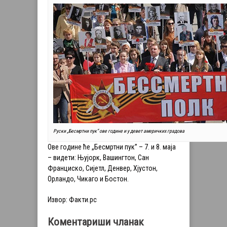
Руски „Бесмртни пук” ове године и у девет америчких градова
Ове године ће „Бесмртни пук” – 7. и 8. маја
– видети: Њујорк, Вашингтон, Сан
Франциско, Сијетл, Денвер, Хјустон,
Орландо, Чикаго и Бостон.
Извор: Факти.рс
Коментариши чланак