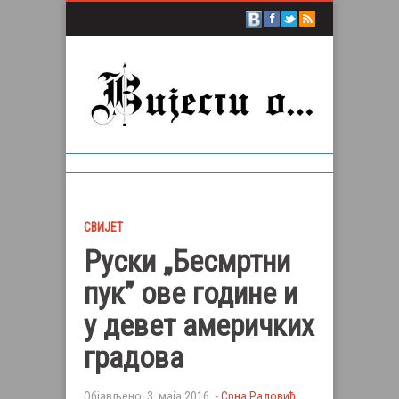
СВИЈЕТ
Руски „Бесмртни
пук” ове године и
у девет америчких
градова
Објављено: 3. маја 2016. -
Срна Радовић