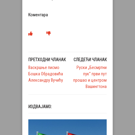
Коментара
ПРЕТХОДНИ ЧЛАНАК
СЛЕДЕЋИ ЧЛАНАК
Васкршње писмо
Руски „Бесмртни
Бошка Обрадовића
пук” први пут
Александру Вучићу
прошао и центром
Вашингтона
ИЗДВАЈАМО: