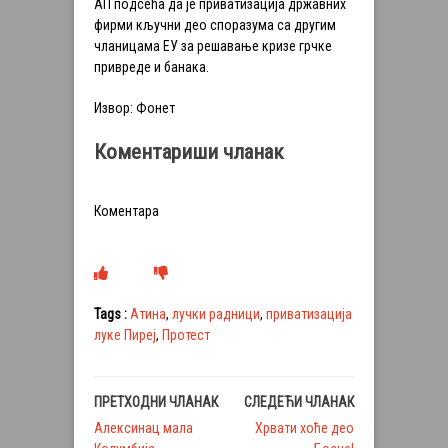
АП подсећа да је приватизација државних
фирми кључни део споразума са другим
чланицама ЕУ за решавање кризе грчке
привреде и банака.
Извор: Фонет
Коментариши чланак
Коментара
Tags :
Атина
,
лучки радници
,
приватизација
луке Пиреј
,
Протест
ПРЕТХОДНИ ЧЛАНАК
СЛЕДЕЋИ ЧЛАНАК
Алексинац мала
Хрвати хоће део