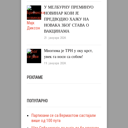
У МЕЛБУРНУ ПРЕМИНУО
НОВИНАР КОЈИ ЈЕ
ПРЕДВОДИО ХАЈКУ НА
НОВАКА ЗБОГ СТАВА О
ВАКЦИНАМА
21. јануара 2024.
Многима је ТРН у оку крст,
увек га носи са собом!
19. јануара 2024.
РЕКЛАМЕ
ПОПУЛАРНО
Партизани се са Вермахтом састајали
више од 100 пута