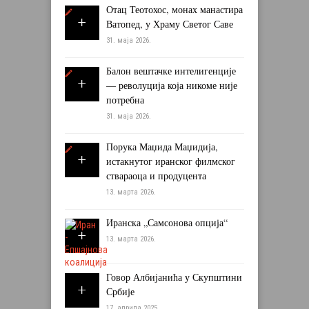
Отац Теотохос, монах манастира
Ватопед, у Храму Светог Саве
31. маја 2026.
Балон вештачке интелигенције
— револуција која никоме није
потребна
31. маја 2026.
Порука Маџида Маџидија,
истакнутог иранског филмског
ствараоца и продуцента
13. марта 2026.
Иранска „Самсонова опција“
13. марта 2026.
Говор Албијанића у Скупштини
Србије
17. априла 2025.