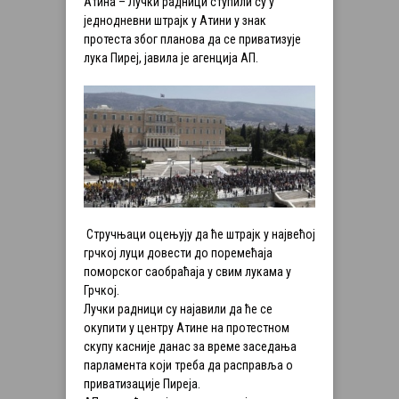
Атина – Лучки радници ступили су у
једнодневни штрајк у Атини у знак
протеста због планова да се приватизује
лука Пиреј, јавила је агенција АП.
Стручњаци оцењују да ће штрајк у највећој
грчкој луци довести до поремећаја
поморског саобраћаја у свим лукама у
Грчкој.
Лучки радници су најавили да ће се
окупити у центру Атине на протестном
скупу касније данас за време заседања
парламента који треба да расправља о
приватизације Пиреја.