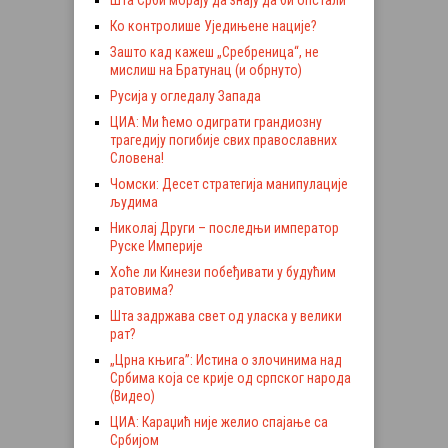
Шта Срби морају да знају да би опстали
Ко контролише Уједињене нације?
Зашто кад кажеш „Сребреница“, не
мислиш на Братунац (и обрнуто)
Русија у огледалу Запада
ЦИА: Ми ћемо одиграти грандиозну
трагедију погибије свих православних
Словена!
Чомски: Десет стратегија манипулације
људима
Николај Други – последњи император
Руске Империје
Хоће ли Кинези побеђивати у будућим
ратовима?
Шта задржава свет од уласка у велики
рат?
„Црна књига”: Истина о злочинима над
Србима која се крије од српског народа
(Видео)
ЦИА: Караџић није желио спајање са
Србијом