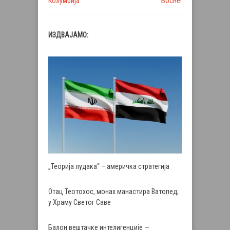
Колумбија
Босне!
ИЗДВАЈАМО:
„Теорија лудака“ – америчка стратегија
Отац Теотохос, монах манастира Ватопед,
у Храму Светог Саве
Балон вештачке интелигенције —