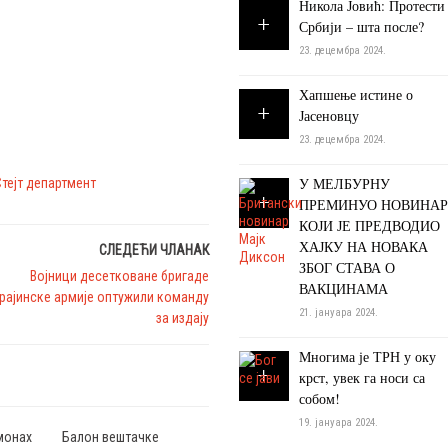
Никола Јовић: Протести
Србији – шта после?
23. децембра 2024.
Хапшење истине о
Јасеновцу
23. децембра 2024.
У МЕЛБУРНУ
Стејт департмент
ПРЕМИНУО НОВИНАР
КОЈИ ЈЕ ПРЕДВОДИО
ХАЈКУ НА НОВАКА
СЛЕДЕЋИ ЧЛАНАК
ЗБОГ СТАВА О
Војници десетковане бригаде
ВАКЦИНАМА
рајинске армије оптужили команду
21. јануара 2024.
за издају
Многима је ТРН у оку
крст, увек га носи са
собом!
19. јануара 2024.
монах
Балон вештачке