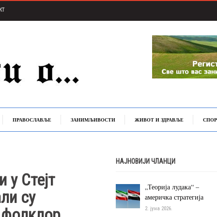
КТ
ПРАВОСЛАВЉЕ
ЗАНИМЉИВОСТИ
ЖИВОТ И ЗДРАВЉЕ
СПОР
НАЈНОВИЈИ ЧЛАНЦИ
 у Стејт
„Теорија лудака“ –
ли су
америчка стратегија
 фолклор
2. јуна 2026.