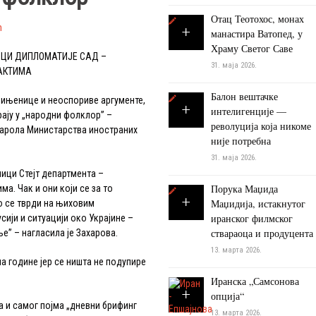
Отац Теотохос, монах
ћ
манастира Ватопед, у
Храму Светог Саве
ИЦИ ДИПЛОМАТИЈЕ САД –
31. маја 2026.
АКТИМА
Балон вештачке
њенице и неоспориве аргументе,
интелигенције —
рају у „народни фолклор” –
револуција која никоме
парола Министарства иностраних
није потребна
31. маја 2026.
ци Стејт департмента –
Порука Маџида
а. Чак и они који се за то
Маџидија, истакнутог
то се тврди на њиховим
иранског филмског
ији и ситуацији око Украјине –
ствараоца и продуцента
е” – нагласила је Захарова.
13. марта 2026.
 године јер се ништа не подупире
Иранска „Самсонова
опција“
 и самог појма „дневни брифинг
13. марта 2026.