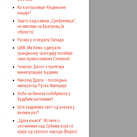
Ко контролише Уједињене
нације?
Зашто кад кажеш „Сребреница“,
не мислиш на Братунац (и
обрнуто)
Русија у огледалу Запада
ЦИА: Ми ћемо одиграти
грандиозну трагедију погибије
свих православних Словена!
Чомски: Десет стратегија
манипулације људима
Николај Други – последњи
император Руске Империје
Хоће ли Кинези побеђивати у
будућим ратовима?
Шта задржава свет од уласка у
велики рат?
„Црна књига”: Истина о
злочинима над Србима која се
крије од српског народа (Видео)