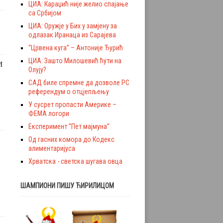
ЦИА: Караџић није желио спајање
са Србијом
ЦИА: Оружје у Бих у замјену за
одлазак Иранаца из Сарајева
“Црвена куга” – Антоније Ђурић
ЦИА: Зашто Милошевић ћути на
И
Олују?
САД биле спремне да дозволе РС
референдум о отцјепљењу
У сусрет пропасти Америке –
ФЕМА логори
Експеримент “Пет мајмуна”
Од гасних комора до Кодекс
алиментаријуса
Хрватска - светска шугава овца
ШАМПИОНИ ПИШУ ЋИРИЛИЦОМ