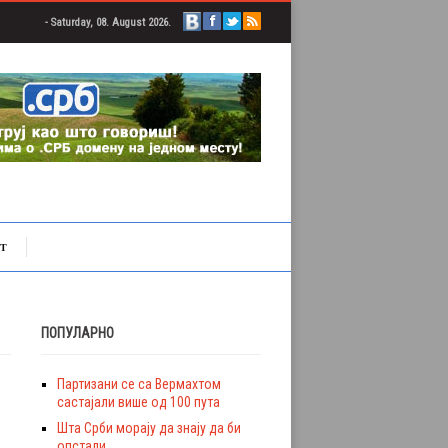
- Saturday, 08. August 2026.
Т
ПОПУЛАРНО
Партизани се са Вермахтом
састајали више од 100 пута
Шта Срби морају да знају да би
опстали