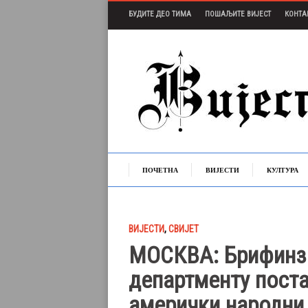
БУДИТЕ ДЕО ТИМА
ПОШАЉИТЕ ВИЈЕСТ
КОНТА
ПОЧЕТНА
ВИЈЕСТИ
КУЛТУРА
ВИЈЕСТИ
,
СВИЈЕТ
МОСКВА: Брифинзи
департменту поста
амерички народни