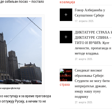
 буде озбиљан посао – постало
Говор Албијанића у
Скупштини Србије
17. априла 2025.
ДИКТАТУРЕ СТРАХА 
ДИКТАТУРЕ СПИНА –
ТИТО И ВУЧИЋ: Култ
личности, пропаганда и
методе владања.
27. марта 2025.
Синдикат високог
образовања Србије:
Студенти не могу бити
непријатељи државе,
ки народни фолклор
имају нашу пуну
подршку
ко наступају и за време преговора
 оптужују Русију, а ничим то не
27. марта 2025.