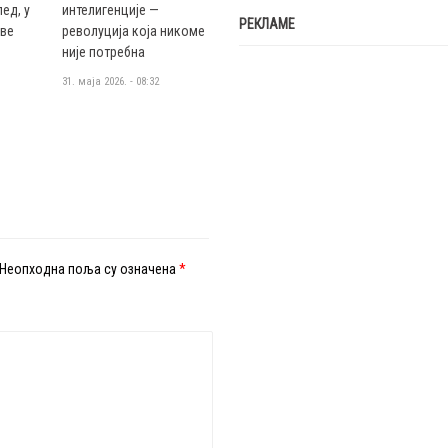
ед, у
интелигенције —
РЕКЛАМЕ
аве
револуција која никоме
није потребна
31. маја 2026. - 08:32
Неопходна поља су означена
*