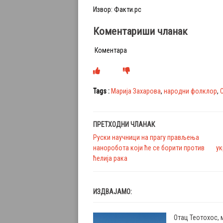
Извор: Факти.рс
Коментариши чланак
Коментара
Tags :
Марија Захарова
,
народни фолклор
,
ПРЕТХОДНИ ЧЛАНАК
Руски научници на прагу прављења
наноробота који ће се борити против
ук
ћелија рака
ИЗДВАЈАМО:
Отац Теотохос, 