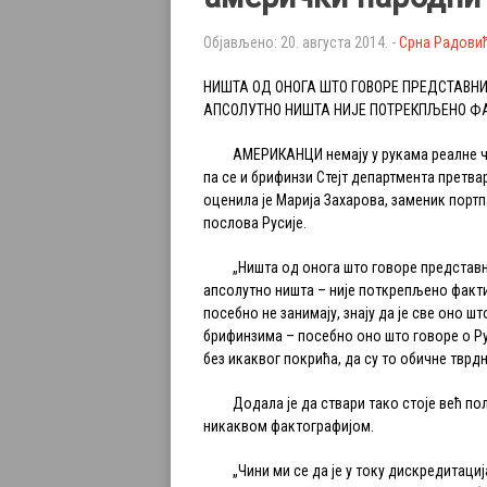
Објављено: 20. августа 2014. -
Срна Радови
НИШТА ОД ОНОГА ШТО ГОВОРЕ ПРЕДСТАВН
АПСОЛУТНО НИШТА НИЈЕ ПОТРЕКПЉЕНО Ф
АМЕРИКАНЦИ немају у рукама реалне чи
па се и брифинзи Стејт департмента претва
оценила је Марија Захарова, заменик порт
послова Русије.
„Ништа од онога што говоре представни
апсолутно ништа – није поткрепљено фактим
посебно не занимају, знају да је све оно ш
брифинзима – посебно оно што говоре о Рус
без икаквог покрића, да су то обичне тврдњ
Додала је да ствари тако стоје већ пола
никаквом фактографијом.
„Чини ми се да је у току дискредитација