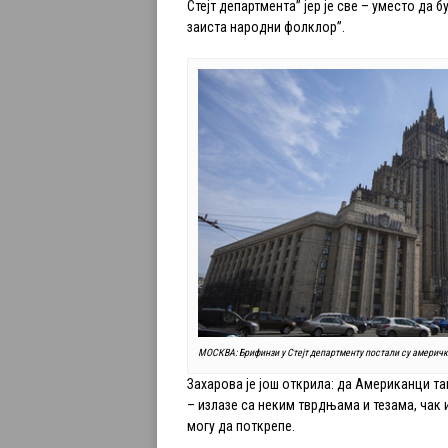
Стејт департмента” јер је све – уместо да
заиста народни фолклор”.
МОСКВА: Брифинзи у Стејт департменту постали су америч
Захарова је још открила: да Американци та
– излазе са неким тврдњама и тезама, чак и
могу да поткрепе.