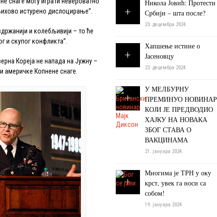
не снаге могу играти невероватно
Никола Јовић: Протести
њихово истурено дислоцирање”.
Србији – шта после?
23. децембра 2024.
ржанији и колебљивији – то ће
г и скупог конфликта”.
Хапшење истине о
Јасеновцу
рна Кореја не напада на Јужну –
23. децембра 2024.
 и америчке Копнене снаге.
У МЕЛБУРНУ
ПРЕМИНУО НОВИНАР
КОЈИ ЈЕ ПРЕДВОДИО
ХАЈКУ НА НОВАКА
ЗБОГ СТАВА О
ВАКЦИНАМА
21. јануара 2024.
Многима је ТРН у оку
крст, увек га носи са
собом!
19. јануара 2024.