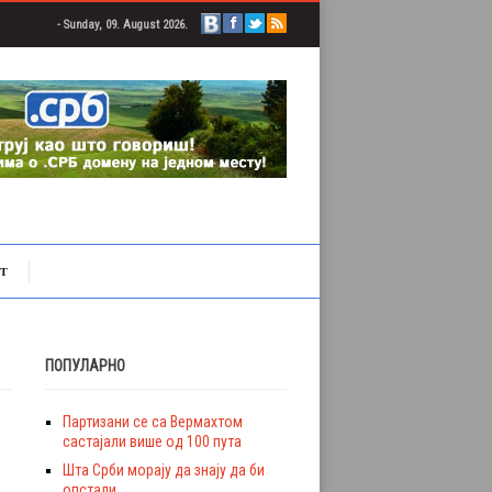
- Sunday, 09. August 2026.
Т
ПОПУЛАРНО
Партизани се са Вермахтом
састајали више од 100 пута
Шта Срби морају да знају да би
опстали