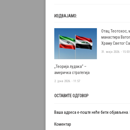
ИЗДВАЈАМО:
Отац Теотохос, 
манастира Ватоп
Храму Светог С
31. маја 2026. - 15:03
„Теорија лудака“ –
америчка стратегија
2. јуна 2026. - 11:57
ОСТАВИТЕ ОДГОВОР
Ваша адреса е-поште неће бити објављена.
Коментар