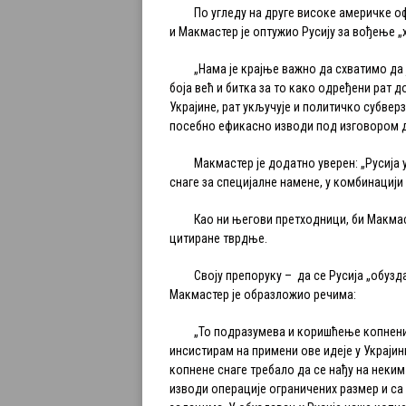
По угледу на друге високе америчке оф
и Макмастер је оптужио Русију за вођење „
„Нама је крајње важно да схватимо да ј
боја већ и битка за то како одређени рат д
Украјине, рат укључује и политичко субвер
посебно ефикасно изводи под изговором д
Макмастер је додатно уверен: „Русија у
снаге за специјалне намене, у комбинациј
Као ни његови претходници, би Макмасте
цитиране тврдње.
Своју препоруку – да се Русија „обузда
Макмастер је образложио речима:
„То подразумева и коришћење копнених с
инсистирам на примени ове идеје у Украјин
копнене снаге требало да се нађу на неким
изводи операције ограничених размер и с