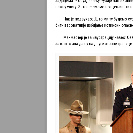
задацима. У обуздавању Русије наше копне
важну улогу. Зато не смемо потцењивати 
Чак је подвукао: „Што ми ту будемо сузд
бити вероватније избијање истински опасно
Макмастер је за илустрацију навео: Севе
зато што зна да су са друге стране границе