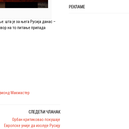
РЕКЛАМЕ
е: шта је за њега Русија данас –
овор на то питање припада
ејмонд Макмастер
СЛЕДЕЋИ ЧЛАНАК
Орбан критиковао покушаје
Европске уније да изолује Русију