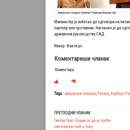
Амерички генерал Херберт Рејмонд Макмастер
Макмастер је избегао да одговори на питањ
партнер или противник. Нагласио је да одг
државном руководству САД.
Извор: Факти.рс
Коментариши чланак
Коментара
Tags :
амерички генерал
,
Русија
,
Херберт Р
ПРЕТХОДНИ ЧЛАНАК
Гинтер Грас: Бојим се да је трећи
светски рат већ у току