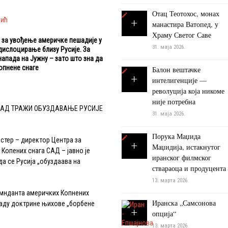
Отац Теотохос, монах
вић
манастира Ватопед, у
Храму Светог Саве
 за увођење америчке пешадије у
31. маја 2026.
 дислоцирање близу Русије. За
напада на Јужну – зато што зна да
Копнене снаге
Балон вештачке
интелигенције —
револуција која никоме
није потребна
САД ТРАЖИ ОБУЗДАВАЊЕ РУСИЈЕ
31. маја 2026.
Порука Маџида
тер – директор Центра за
Маџидија, истакнутог
 Копених снага САД – јавно је
иранског филмског
да се Русија „обуздаава на
ствараоца и продуцента
13. марта 2026.
нданта америчких Копнених
Иранска „Самсонова
зраду доктрине њихове „борбене
опција“
13. марта 2026.