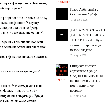
ицире и функционере Пентагона,
хибридног рата”.
Говор Албијанића у
Скупштини Србије
е рат ривалство не само на пољу
17. априла 2025.
оживљава јавност. У случају
зивно деловање, што Русија
ДИКТАТУРЕ СТРАХА 
а штити рускојезичну мањину”.
ДИКТАТУРЕ СПИНА –
ТИТО И ВУЧИЋ: Култ
 Украјини прикривено користи
личности, пропаганда и
и са обичним оружаним снагаама”.
методе владања.
27. марта 2025.
р није навео никакве доказе за
Синдикат високог
образовања Србије:
ва на истуреним границама” –
Студенти не могу бити
непријатељи државе,
имају нашу пуну
нага. Међутим, ја уопште не
подршку
и. Мислим, напросто, да би
 истуреним линијама јер Русија
27. марта 2025.
а ограниченим циљевима и