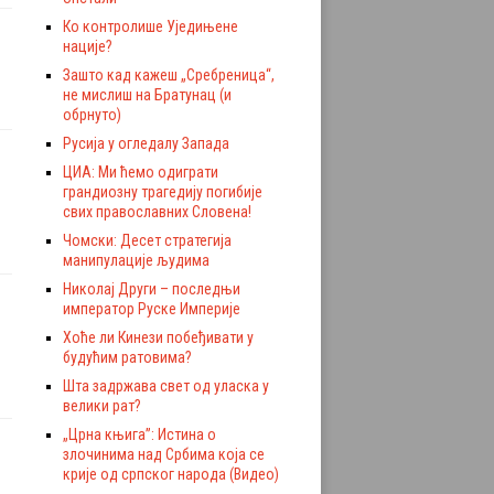
Ко контролише Уједињене
нације?
Зашто кад кажеш „Сребреница“,
не мислиш на Братунац (и
обрнуто)
Русија у огледалу Запада
ЦИА: Ми ћемо одиграти
грандиозну трагедију погибије
свих православних Словена!
Чомски: Десет стратегија
манипулације људима
Николај Други – последњи
император Руске Империје
Хоће ли Кинези побеђивати у
будућим ратовима?
Шта задржава свет од уласка у
велики рат?
„Црна књига”: Истина о
злочинима над Србима која се
крије од српског народа (Видео)