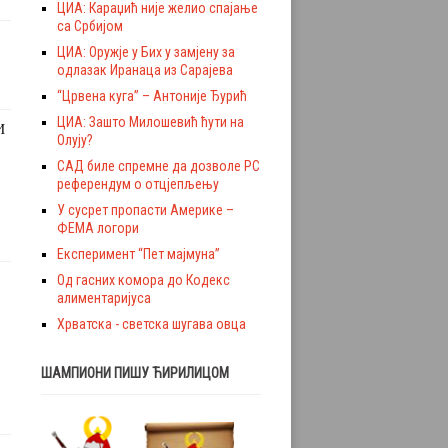
ЦИА: Караџић није желио спајање
са Србијом
ЦИА: Оружје у Бих у замјену за
одлазак Иранаца из Сарајева
“Црвена куга” – Антоније Ђурић
ЦИА: Зашто Милошевић ћути на
И
Олују?
САД биле спремне да дозволе РС
референдум о отцјепљењу
У сусрет пропасти Америке –
ФЕМА логори
Експеримент “Пет мајмуна”
Од гасних комора до Кодекс
алиментаријуса
Хрватска - светска шугава овца
ШАМПИОНИ ПИШУ ЋИРИЛИЦОМ