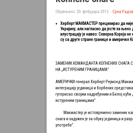
Објављено: 20. фебруара 2015. -
Срна Радо
Херберт МАКМАСТЕР прецизирао да није
Украјину, али нагласио да јесте за њено
илустрацију је навео: Северна Кореја не 
су са друге стране границе и америчке 
ЗАМЕНИК КОМАНДАНТА КОПНЕНИХ СНАГА 
НА „ИСТУРЕНИМ ГРАНИЦАМА”
АМЕРИЧКИ генерал Херберт Рејмонд Макмас
интеграцију јединица и борбених средстава
гугерисао својим надређеним и Белој кући 
истуреним границама”.
Макмастер је истовремено заменик кам
снага и задужен је за обуку јединица и ра
употребе”.