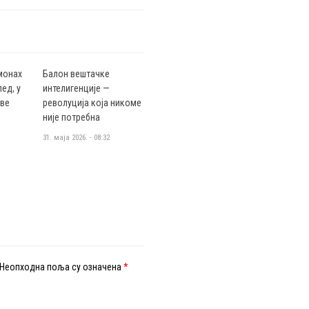
монах
Балон вештачке
ед, у
интелигенције —
аве
револуција која никоме
није потребна
31. маја 2026. - 08:32
Неопходна поља су означена
*