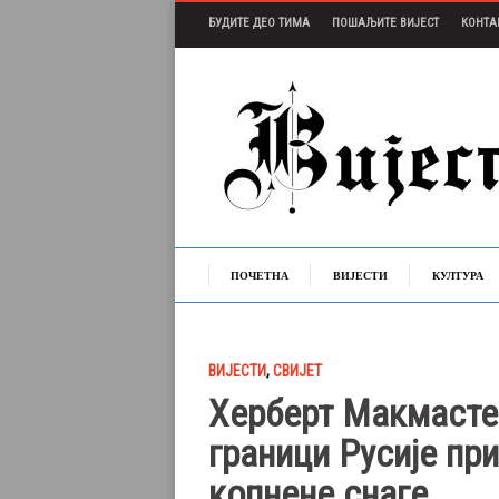
БУДИТЕ ДЕО ТИМА
ПОШАЉИТЕ ВИЈЕСТ
КОНТА
ПОЧЕТНА
ВИЈЕСТИ
КУЛТУРА
ВИЈЕСТИ
,
СВИЈЕТ
Херберт Макмасте
граници Русије пр
копнене снаге