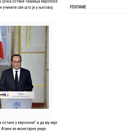
а Грчка остане чланица европске
РЕКЛАМЕ
н учинити све што је у његовој
а остане у еврозони” и да му није
 Атине из монетарне уније.