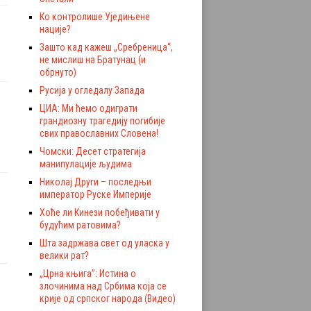
Ко контролише Уједињене
нације?
Зашто кад кажеш „Сребреница“,
не мислиш на Братунац (и
обрнуто)
Русија у огледалу Запада
ЦИА: Ми ћемо одиграти
грандиозну трагедију погибије
свих православних Словена!
Чомски: Десет стратегија
манипулације људима
Николај Други – последњи
император Руске Империје
Хоће ли Кинези побеђивати у
будућим ратовима?
Шта задржава свет од уласка у
велики рат?
„Црна књига”: Истина о
злочинима над Србима која се
крије од српског народа (Видео)