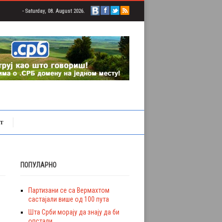
- Saturday, 08. August 2026.
Т
ПОПУЛАРНО
Партизани се са Вермахтом
састајали више од 100 пута
Шта Срби морају да знају да би
опстали