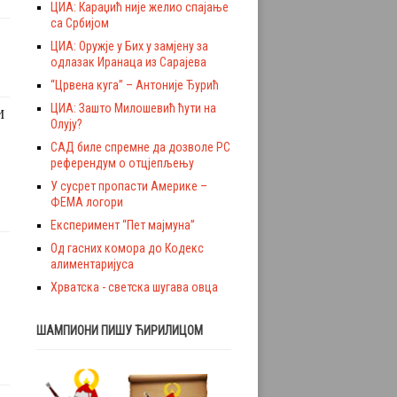
ЦИА: Караџић није желио спајање
са Србијом
ЦИА: Оружје у Бих у замјену за
одлазак Иранаца из Сарајева
“Црвена куга” – Антоније Ђурић
ЦИА: Зашто Милошевић ћути на
И
Олују?
САД биле спремне да дозволе РС
референдум о отцјепљењу
У сусрет пропасти Америке –
ФЕМА логори
Експеримент “Пет мајмуна”
Од гасних комора до Кодекс
алиментаријуса
Хрватска - светска шугава овца
ШАМПИОНИ ПИШУ ЋИРИЛИЦОМ