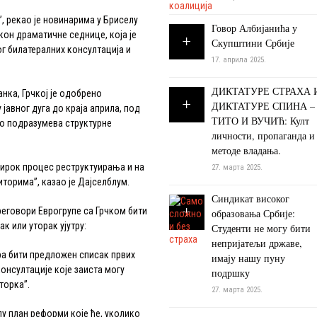
 рекао је новинарима у Бриселу
Говор Албијанића у
он драматичне седнице, која је
Скупштини Србије
г билатералних консултација и
17. априла 2025.
ДИКТАТУРЕ СТРАХА 
а, Грчкој је одобрено
ДИКТАТУРЕ СПИНА –
јавног дуга до краја априла, под
ТИТО И ВУЧИЋ: Култ
то подразумева структурне
личности, пропаганда и
методе владања.
рок процес реструктуирања и на
27. марта 2025.
торима”, казао је Дајселблум.
Синдикат високог
говори Еврогрупе са Грчком бити
образовања Србије:
к или уторак ујутру:
Студенти не могу бити
непријатељи државе,
 бити предложен списак првих
имају нашу пуну
консултације које заиста могу
подршку
торка”.
27. марта 2025.
план реформи које ће, уколико