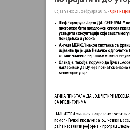
Објављено: 21. фебруара 2015. -
Срна Радо
Шеф Еврогрупе Јерун ДАЈСЕЛБЛУМ: У п
преговора бити предложен списак првих 
уследити консултације које заиста могу 
понедељка и уторка
Ангела МЕРКЕЛ након састанка са фран
изјавила да је циљ Немачке од почетка 
остане чланица европске монетарне уни
Оланд је, такође, поручио да Грчка „мор
нагласивши да му није познат сценарио 
монетарне уније
АТИНА ПРИСТАЛА ДА ЈОШ ЧЕТИРИ МЕСЕЦ
СА КРЕДИТОРИМА
МИНИСТРИ финансија еврозоне постигли су
помоћи Грчкој продужи за још четири месец
да ће наставити реформе и програм штедњ