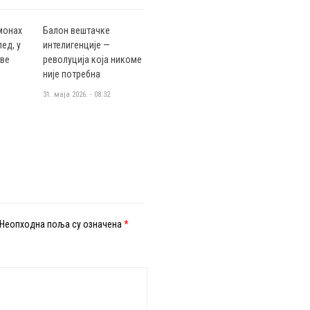
монах
Балон вештачке
ед, у
интелигенције —
аве
револуција која никоме
није потребна
31. маја 2026. - 08:32
Неопходна поља су означена
*