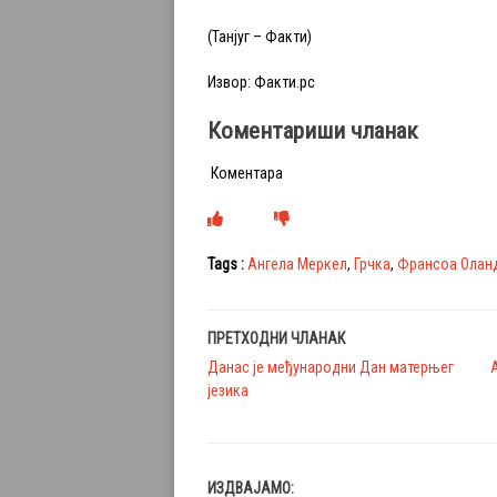
(Танјуг – Факти)
Извор: Факти.рс
Коментариши чланак
Коментара
Tags :
Ангела Меркел
,
Грчка
,
Франсоа Олан
ПРЕТХОДНИ ЧЛАНАК
Данас је међународни Дан матерњег
језика
ИЗДВАЈАМО: