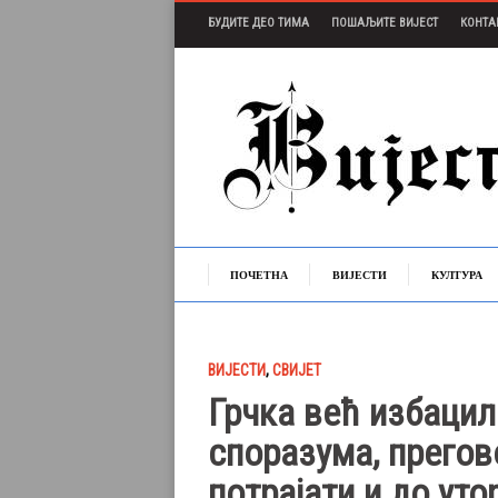
БУДИТЕ ДЕО ТИМА
ПОШАЉИТЕ ВИЈЕСТ
КОНТА
ПОЧЕТНА
ВИЈЕСТИ
КУЛТУРА
ВИЈЕСТИ
,
СВИЈЕТ
Грчка већ избацила
споразума, прегов
потрајати и до уто