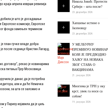
Никола Јовић: Протести
до краја априла изврши ревизија
Србији – шта после?
23. децембра 2024.
добила је што је досадашњи
Хапшење истине о
ке Европске комисије, Европске
Јасеновцу
ног фонда замењен термином
23. децембра 2024.
је план грчке владе добра
У МЕЛБУРНУ
а је после седнице Кристин Лагард,
ПРЕМИНУО НОВИНАР
КОЈИ ЈЕ ПРЕДВОДИО
ХАЈКУ НА НОВАКА
 договор”, рекао је новинарима
ЗБОГ СТАВА О
јска питања Пјер Московици.
ВАКЦИНАМА
21. јануара 2024.
чила је данас да је потребна
редитора, али и да ће Немачка
Многима је ТРН у оку
розони, за шта се заложио и
крст, увек га носи са
собом!
19. јануара 2024.
 у Паризу изјавила да је циљ