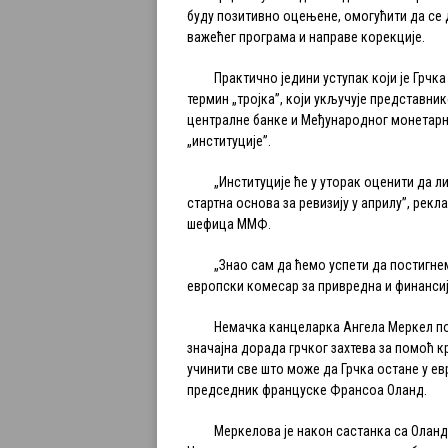
буду позитивно оцењене, омогућити да се 
важећег програма и направе корекције.
Практично једини уступак који је Грчка 
термин „тројка”, који укључује представни
централне банке и Међународног монетар
„институције”.
„Институције ће у уторак оценити да ли 
стартна основа за ревизију у априлу”, рекл
шефица ММФ.
„Знао сам да ћемо успети да постигнемо
европски комесар за привредна и финанси
Немачка канцеларка Ангела Меркел пору
значајна дорада грчког захтева за помоћ к
учинити све што може да Грчка остане у ев
председник француске Франсоа Оланд.
Меркелова је након састанка са Оландом