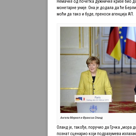
Немачке од почетка дужничке кризе био д
монетарне уније. Она је додала да ће Берли
моћи да тако и буде, преноси агенција АП.
Ангела Меркел и Франсоа Оланд
Оланд је, такође, поручио да Грчка „мора д
познат сценарио који подразумева излазак