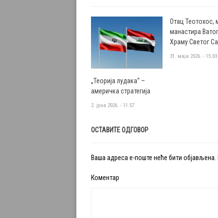
Отац Теотохос, 
манастира Ватоп
Храму Светог С
31. маја 2026. - 15:03
„Теорија лудака“ –
америчка стратегија
2. јуна 2026. - 11:57
ОСТАВИТЕ ОДГОВОР
Ваша адреса е-поште неће бити објављена.
Коментар