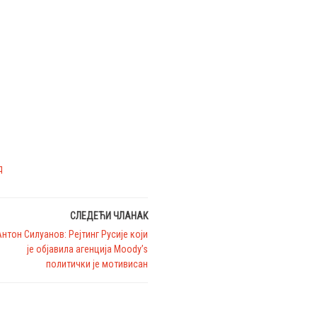
д
СЛЕДЕЋИ ЧЛАНАК
Антон Силуанов: Рејтинг Русије који
је објавила агенција Moody’s
политички је мотивисан