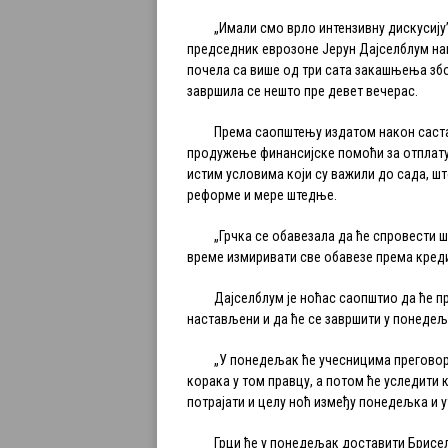
„Имали смо врло интензивну дискусију”,
председник еврозоне Јерун Дајселблум нак
почела са више од три сата закашњења збо
завршила се нешто пре девет вечерас.
Према саопштењу издатом након састанк
продужење финансијске помоћи за отплату 
истим условима који су важили до сада, ш
реформе и мере штедње.
„Грчка се обавезала да ће спровести ши
време измиривати све обавезе према креди
Дајселблум је ноћас саопштио да ће пре
настављени и да ће се завршити у понедеља
„У понедељак ће учесницима преговора
корака у том правцу, а потом ће уследити 
потрајати и целу ноћ између понедељка и у
Грци ће у понедељак доставити Бриселу 