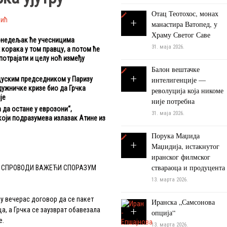
Отац Теотохос, монах
вић
манастира Ватопед, у
Храму Светог Саве
онедељак ће учесницима
31. маја 2026.
корака у том правцу, а потом ће
потрајати и целу ноћ између
Балон вештачке
цуским председником у Паризу
интелигенције —
дужничке кризе био да Грчка
револуција која никоме
је
није потребна
а да остане у еврозони“,
31. маја 2026.
који подразумева излазак Атине из
Порука Маџида
Маџидија, истакнутог
иранског филмског
ствараоца и продуцента
А СПРОВОДИ ВАЖЕЋИ СПОРАЗУМ
13. марта 2026.
 вечерас договор да се пакет
Иранска „Самсонова
а, а Грчка се заузврат обавезала
опција“
е.
13. марта 2026.