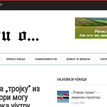
КТ
ПРАВОСЛАВЉЕ
ЗАНИМЉИВОСТИ
ЖИВОТ И ЗДРАВЉЕ
СПОР
НАЈНОВИЈИ ЧЛАНЦИ
 „тројку” из
„Теорија лудака“ –
ори могу
америчка стратегија
рка ујутру
2. јуна 2026.