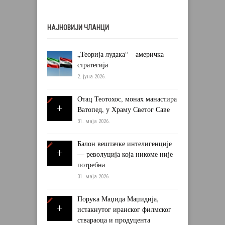
НАЈНОВИЈИ ЧЛАНЦИ
„Теорија лудака“ – америчка
стратегија
2. јуна 2026.
Отац Теотохос, монах манастира
Ватопед, у Храму Светог Саве
31. маја 2026.
Балон вештачке интелигенције
— револуција која никоме није
потребна
31. маја 2026.
Порука Маџида Маџидија,
истакнутог иранског филмског
ствараоца и продуцента