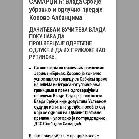
САМАРЏИЋ: Влада Србије
убрзано и одлучно предаје
Косово Албанцима
ДАЧИЋЕВА И ВУЧИЋЕВА ВЛАДА
ПОКУШАВА ДА
ПРОШВЕРЦУЈЕ ОДРЕЂЕНЕ
ОДЛУКЕ И ДА ИХ ПРИКАЖЕ КАО
РУТИНСКЕ.
Са наплатом на граничним прелазима
Јариње и Брњак, Косово је коначно
успоставило границу са Србијом према
начелима интегрисаног управљања
границама и према одговарајућим
начелима Владе. Сада је јасно зашто
Влада Србије није допустила Уставном
суду да испита те уредбе, посебно ову
која се односи на административне
прелазе – упозорио је потпредседник
ДСС Слободан Самарџић
Влада Србије убрзано предаје Косово