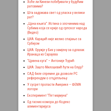
Хоће ли Кинези побеђивати у будућим
ратовима?
Шта задржава свет од уласка у велики
рат?
„Црна књига”: Истина о злочинима над
Србима која се крије од српског народа
(Видео)
ЦИА: Караџић није желио спајање са
Србијом
ЦИА: Оружје у Бих у замјену за одлазак
Иранаца из Сарајева
“Црвена куга” – Антоније Ђурић
ЦИА: Зашто Милошевић ћути на Олују?
САД биле спремне да дозволе РС
референдум о отцјепљењу
У сусрет пропасти Америке – ФЕМА
логори
Експеримент “Пет мајмуна”
Од гасних комора до Кодекс
алиментаријуса