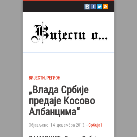
ВИЈЕСТИ
,
РЕГИОН
„Влада Србије
предаје Косово
Албанцима“
Објављено: 14. децембра 2013. -
Сp6uja1