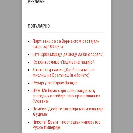
РЕКЛАМЕ
ПОПУЛАРНО
Партизани се са Вермахтом састајали
више од 100 пута
Шта Срби морају да знају да би опстали
Ко контролише Уједињене нације?
Зашто кад кажеш „Сребреница“, не
мислиш на Братунац (и обрнуто)
Русија у огледалу Запада
ЦИА: Ми ћемо одиграти грандиозну
трагедију погибије свих православних
Словена!
Чомски: Десет стратегија манипулације
људима
Николај Други – последњи император
Руске Империје