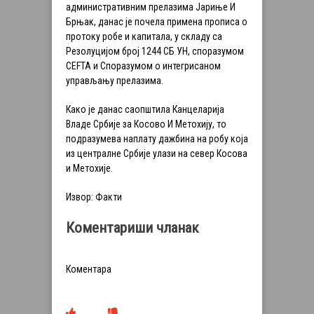
административним прелазима Јариње И
Брњак, данас је почела примена прописа о
протоку робе и капитала, у складу са
Резолуцијом број 1244 СБ УН, споразумом
CEFТА и Споразумом о интегрисаном
управљању прелазима.
Како је данас саопштила Канцеларија
Владе Србије за Косово И Метохију, то
подразумева наплату дажбина на робу која
из централне Србије улази на север Косова
и Метохије.
Извор: Факти
Коментариши чланак
Коментара