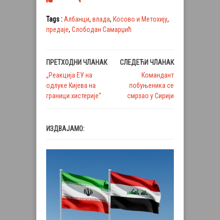
Tags :
Албанци
,
влада
,
Косово и Метохију
,
предаје
,
Слободан Самарџић
ПРЕТХОДНИ ЧЛАНАК
СЛЕДЕЋИ ЧЛАНАК
„Реакција ЕУ на
Командант
одлуке Кијева на
побуњеника се
граници хистерије“
смрзао у Сирији
ИЗДВАЈАМО: