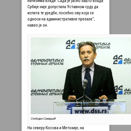
начелима Владе. Сада је јасно зашто Влада
Србије није допустила Уставном суду да
испита те уредбе, посебно ову која се
односи на административне прелазе“,
навео је он.
Слободан Самарџић
На северу Косова и Метохије, на