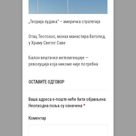
„Теорија лудака“ – америчка стратегија
Отац Теотохос, монах манастира Ватопед,
у Храму Светог Саве
Балон вештачке интелигенције —
револуција која никоме није потребна
ОСТАВИТЕ ОДГОВОР
Ваша адреса е-поште неће бити објављена.
Неопходна поља су означена
*
Коментар