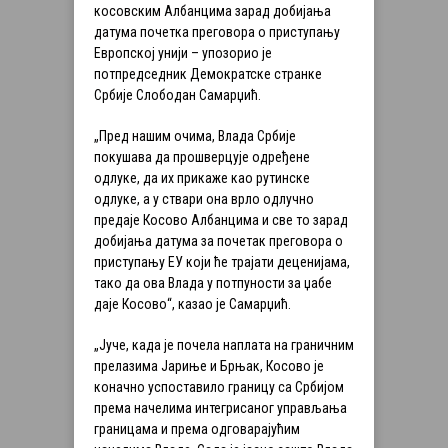
косовским Албанцима зарад добијања
датума почетка преговора о приступању
Европској унији – упозорио је
потпредседник Демократске странке
Србије Слободан Самарџић.
„Пред нашим очима, Влада Србије
покушава да прошверцује одређене
одлуке, да их прикаже као рутинске
одлуке, а у ствари она врло одлучно
предаје Косово Албанцима и све то зарад
добијања датума за почетак преговора о
приступању ЕУ који ће трајати деценијама,
тако да ова Влада у потпуности за џабе
даје Косово“, казао је Самарџић.
„Јуче, када је почела наплата на граничним
прелазима Јариње и Брњак, Косово је
коначно успоставило границу са Србијом
према начелима интегрисаног управљања
границама и према одговарајућим