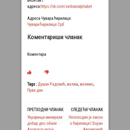
ВКонтакт
адреса:
https://vk.com/serbianalphabet
Адреса Чувара ћирилице:
ЧувариЋирилице.Срб
Коментариши чланак
Коментара
Tags :
Душан Радовић
,
желим
,
желимо
,
Први дан
ПРЕТХОДНИ ЧЛАНАК
СЛЕДЕЋИ ЧЛАНАК
Украјинци минирали
Нeoпходан је закон
добар део обале
о ћирилици | Зоран
Азовског мора
Аврамовић