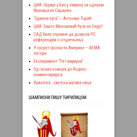
ЦИА: Оружје у Бих у замјену за одлазак
Иранаца из Сарајева
“Црвена куга” – Антоније Ђурић
ЦИА: Зашто Милошевић ћути на Олују?
САД биле спремне да дозволе РС
референдум о отцјепљењу
У сусрет пропасти Америке – ФЕМА
логори
Експеримент “Пет мајмуна”
Од гасних комора до Кодекс
алиментаријуса
Хрватска - светска шугава овца
ШАМПИОНИ ПИШУ ЋИРИЛИЦОМ