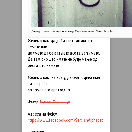
У Новој години са осмехом на лицу. Увек позитивни. Осмех је џабе.
Желимо вам да добијете стан ако га
немате или
да умете да се радујете ако га већ имате.
Да вам оно што имате не буде мање од
онога што немате.
Желимо вам, на крају, да ова година има
више среће
са вама него претходна!
Извор:
Чувари ћирилице
Адреса на Фејсу:
https://www.facebook.com/SerbianAlphabet