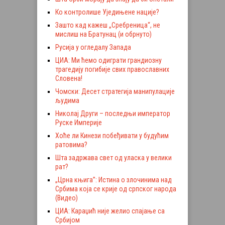
Ко контролише Уједињене нације?
Зашто кад кажеш „Сребреница“, не
мислиш на Братунац (и обрнуто)
Русија у огледалу Запада
ЦИА: Ми ћемо одиграти грандиозну
трагедију погибије свих православних
Словена!
Чомски: Десет стратегија манипулације
људима
Николај Други – последњи император
Руске Империје
Хоће ли Кинези побеђивати у будућим
ратовима?
Шта задржава свет од уласка у велики
рат?
„Црна књига”: Истина о злочинима над
Србима која се крије од српског народа
(Видео)
ЦИА: Караџић није желио спајање са
Србијом