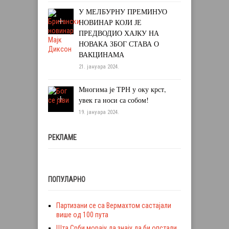
У МЕЛБУРНУ ПРЕМИНУО
НОВИНАР КОЈИ ЈЕ
ПРЕДВОДИО ХАЈКУ НА
НОВАКА ЗБОГ СТАВА О
ВАКЦИНАМА
21. јануара 2024.
Многима је ТРН у оку крст,
увек га носи са собом!
19. јануара 2024.
РЕКЛАМЕ
ПОПУЛАРНО
Партизани се са Вермахтом састајали
више од 100 пута
Шта Срби морају да знају да би опстали