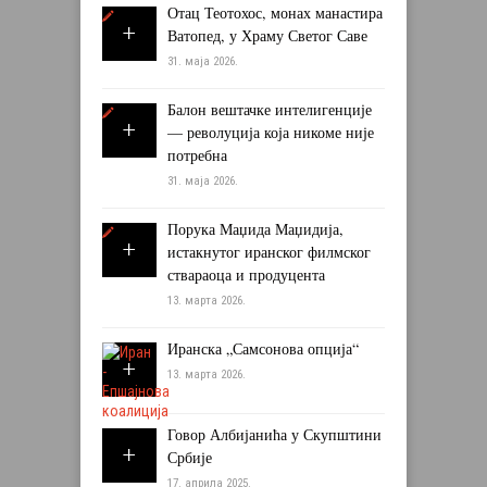
Отац Теотохос, монах манастира
Ватопед, у Храму Светог Саве
31. маја 2026.
Балон вештачке интелигенције
— револуција која никоме није
потребна
31. маја 2026.
Порука Маџида Маџидија,
истакнутог иранског филмског
ствараоца и продуцента
13. марта 2026.
Иранска „Самсонова опција“
13. марта 2026.
Говор Албијанића у Скупштини
Србије
17. априла 2025.