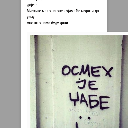
дајете.
Мислите мало на оне којима ће морати да
узму
оно што вама буду дали.