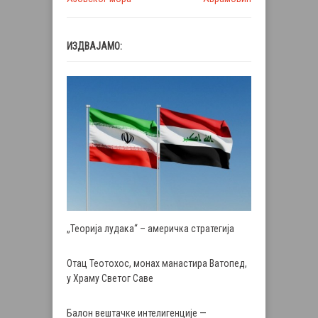
ИЗДВАЈАМО:
„Теорија лудака“ – америчка стратегија
Отац Теотохос, монах манастира Ватопед,
у Храму Светог Саве
Балон вештачке интелигенције —