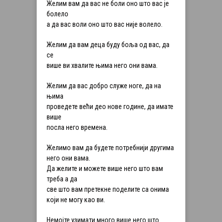
Желим вам да вас не боли оно што вас је
болело
а да вас воли оно што вас није волело.
Желим да вам деца буду боља од вас, да
се
више ви хвалите њима него они вама.
Желим да вас добро служе ноге, да на
њима
проведете већи део нове године, да имате
више
посла него времена.
Желимо вам да будете потребнији другима
него они вама.
Да желите и можете више него што вам
треба а да
све што вам претекне поделите са онима
који не могу као ви.
Немојте узимати много више него што