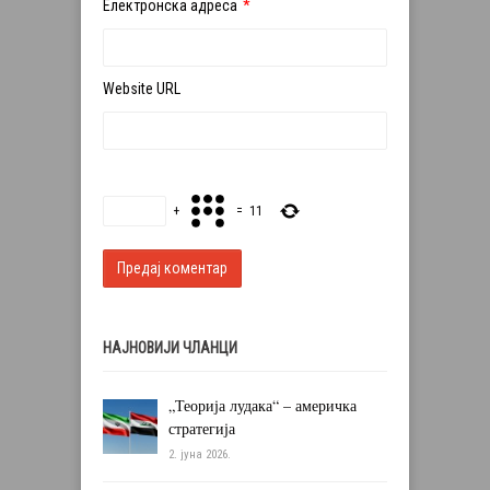
Електронска адреса
*
Website URL
+
=
11
НАЈНОВИЈИ ЧЛАНЦИ
„Теорија лудака“ – америчка
стратегија
2. јуна 2026.