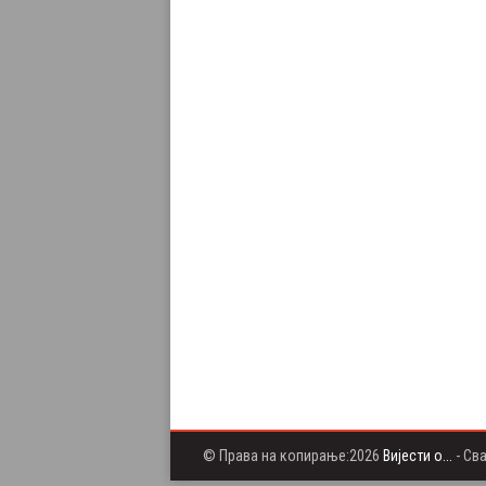
© Права на копирање:2026
Вијести о...
- Св