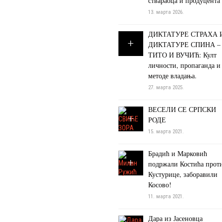
ствараоца и продуцента
13. марта 2026.
ДИКТАТУРЕ СТРАХА 
ДИКТАТУРЕ СПИНА –
ТИТО И ВУЧИЋ: Култ
личности, пропаганда и
методе владања.
27. марта 2025.
ВЕСЕЛИ СЕ СРПСКИ
РОДЕ
15. марта 2021.
Брадић и Марковић
подржали Костића прот
Кустурице, заборавили
Косово!
11. марта 2021.
Дара из Јасеновца