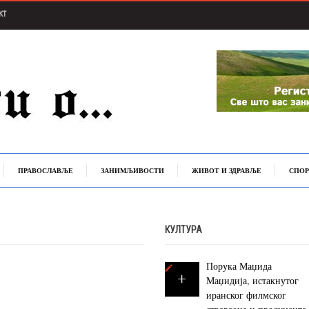
КТ
ПРАВОСЛАВЉЕ
ЗАНИМЉИВОСТИ
ЖИВОТ И ЗДРАВЉЕ
СПОР
КУЛТУРА
Порука Маџида
Маџидија, истакнутог
иранског филмског