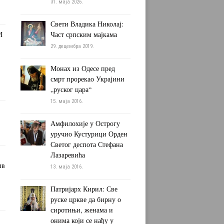
31. маја 2026.
Свети Владика Николај:
И
Част српским мајкама
29. децембра 2019.
Монах из Одесе пред
смрт прорекао Украјини
„руског цара“
15. маја 2016.
Амфилохије у Острогу
уручио Кустурици Орден
Светог деспота Стефана
Лазаревића
ив
13. маја 2016.
Патријарх Кирил: Све
руске цркве да бирну о
сиротињи, женама и
онима који се нађу у