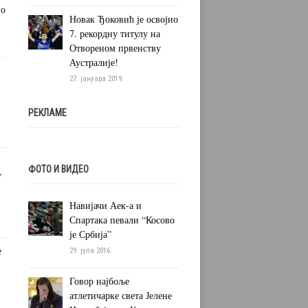
но
Новак Ђоковић је освојио
7. рекордну титулу на
Отвореном првенству
Аустралије!
27. јануара 2019.
РЕКЛАМЕ
ФОТО И ВИДЕО
у
и
Навијачи Аек-а и
Спартака певали “Косово
је Србија”
е
29. јула 2016.
Говор најбоље
атлетичарке света Јелене