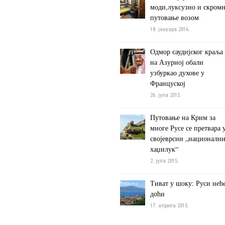
моди,луксузно и скром
путовање возом
18. јануара 2016.
Одмор саудијског краља
на Азурној обали
узбуркао духове у
Француској
26. јула 2015.
Путовање на Крим за
многе Русе се претвара 
својеврсни „националн
хаџилук“
2. јула 2015.
Тиват у шоку: Руси нећ
доћи
17. априла 2015.