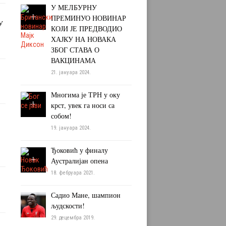
У МЕЛБУРНУ
ПРЕМИНУО НОВИНАР
У
КОЈИ ЈЕ ПРЕДВОДИО
ХАЈКУ НА НОВАКА
ЗБОГ СТАВА О
ВАКЦИНАМА
21. јануара 2024.
Многима је ТРН у оку
крст, увек га носи са
собом!
19. јануара 2024.
Ђоковић у финалу
Аустралијан опена
18. фебруара 2021.
Садио Мане, шампион
људскости!
29. децембра 2019.