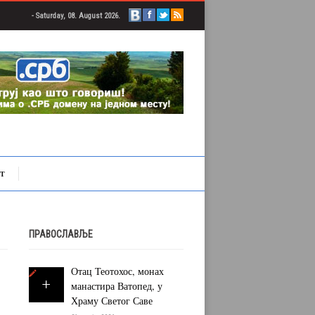
- Saturday, 08. August 2026.
Т
ПРАВОСЛАВЉЕ
Отац Теотохос, монах
манастира Ватопед, у
Храму Светог Саве