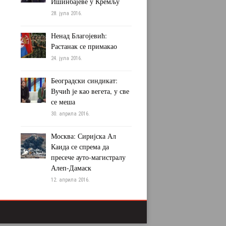
Ишинбајеве у Кремљу
28. јула 2016.
Ненад Благојевић:
Растанак се примакао
24. јула 2016.
Београдски синдикат:
Вучић је као вегета, у све
се меша
30. априла 2016.
Москва: Сиријска Ал
Каида се спрема да
пресече ауто-магистралу
Алеп-Дамаск
12. априла 2016.