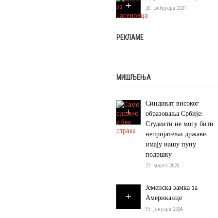
20. фебруара 2021.
РЕКЛАМЕ
МИШЉЕЊА
Синдикат високог
образовања Србије:
Студенти не могу бити
непријатељи државе,
имају нашу пуну
подршку
27. марта 2025.
Јеменска замка за
Американце
15. јануара 2024.