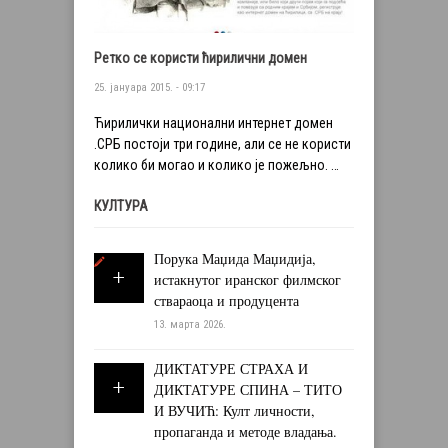
Ретко се користи ћирилични домен
25. јануара 2015. - 09:17
Ћирилички национални интернет домен
.СРБ постоји три године, али се не користи
колико би могао и колико је пожељно. …
КУЛТУРА
Порука Маџида Маџидија,
истакнутог иранског филмског
ствараоца и продуцента
13. марта 2026.
ДИКТАТУРЕ СТРАХА И
ДИКТАТУРЕ СПИНА – ТИТО
И ВУЧИЋ: Култ личности,
пропаганда и методе владања.