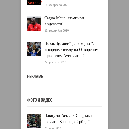
18. фебруара 2021.
Садио Мане, шампион
људскости!
29. децембра 2019.
Новак Ђоковић је освојио 7.
рекордну титулу на Отвореном
првенству Аустралије!
27. јануара 2019.
РЕКЛАМЕ
ФОТО И ВИДЕО
Навијачи Аек-а и Спартака
певали “Косово је Србија”
29. јула 2016.