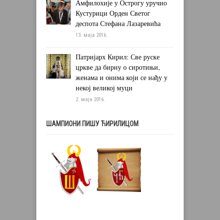
Амфилохије у Острогу уручио
Кустурици Орден Светог
деспота Стефана Лазаревића
13. маја 2016.
Патријарх Кирил: Све руске
цркве да бирну о сиротињи,
женама и онима који се нађу у
некој великој муци
2. маја 2016.
ШАМПИОНИ ПИШУ ЋИРИЛИЦОМ