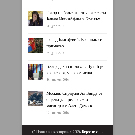
Говор најбоље атлетичарке света
Јелене Ишинбајеве у Кремљу
28. јула 2016.
Ненад Благојевић: Растанак се
примакао
24. јула 2016.
Београдски синдикат: Вучић је
као вегета, у све се меша
30. априла 2016.
Москва: Сиријска Ал Каида се
спрема да пресече ауто-
магистралу Алеп-Дамаск
12. априла 2016.
© Права на копирање:2026
Вијести о...
-