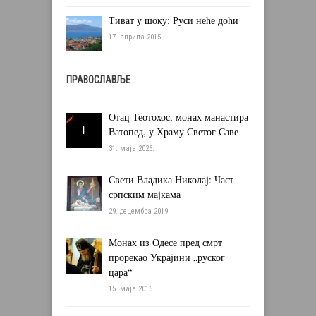
Тиват у шоку: Руси неће доћи
17. априла 2015.
ПРАВОСЛАВЉЕ
Отац Теотохос, монах манастира
Ватопед, у Храму Светог Саве
31. маја 2026.
Свети Владика Николај: Част
српским мајкама
29. децембра 2019.
Монах из Одесе пред смрт
прорекао Украјини „руског
цара“
15. маја 2016.