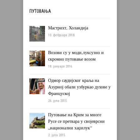
ПУТОВАЊА
Мастрихт, Холандија
10. фебруара 2018.
Возови су у моди,луксузно и
скромно путовање возом
18. јануара 2016.
Одмор саудијског краља на
Азурној обали узбуркао духове у
Француској
26. јула 2015.
Путовање на Крим за многе
Русе се претвара у својеврсни
„национални хаџилук“
2. јула 2015.