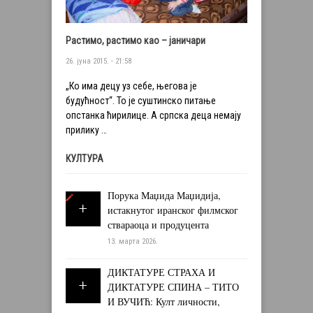
Растимо, растимо као – јаничари
26. јуна 2015. - 21:58
„Ко има децу уз себе, његова је
будућност“. То је суштинско питање
опстанка ћирилице. А српска деца немају
прилику …
КУЛТУРА
Порука Маџида Маџидија,
истакнутог иранског филмског
ствараоца и продуцента
13. марта 2026.
ДИКТАТУРЕ СТРАХА И
ДИКТАТУРЕ СПИНА – ТИТО
И ВУЧИЋ: Култ личности,