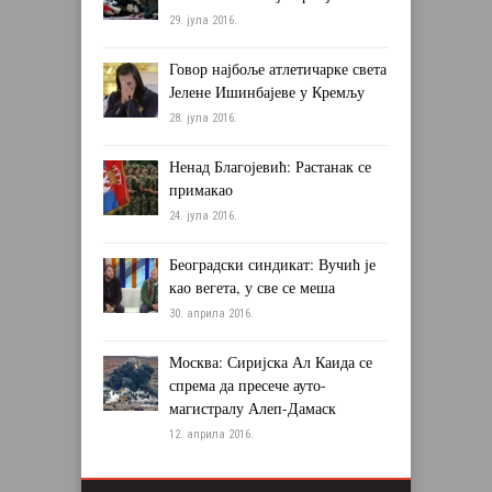
29. јула 2016.
Говор најбоље атлетичарке света
Јелене Ишинбајеве у Кремљу
28. јула 2016.
Ненад Благојевић: Растанак се
примакао
24. јула 2016.
Београдски синдикат: Вучић је
као вегета, у све се меша
30. априла 2016.
Москва: Сиријска Ал Каида се
спрема да пресече ауто-
магистралу Алеп-Дамаск
12. априла 2016.