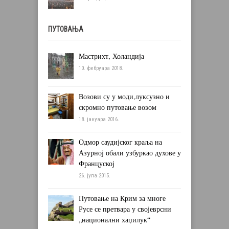
ПУТОВАЊА
Мастрихт, Холандија
10. фебруара 2018.
Возови су у моди,луксузно и
скромно путовање возом
18. јануара 2016.
Одмор саудијског краља на
Азурној обали узбуркао духове у
Француској
26. јула 2015.
Путовање на Крим за многе
Русе се претвара у својеврсни
„национални хаџилук“