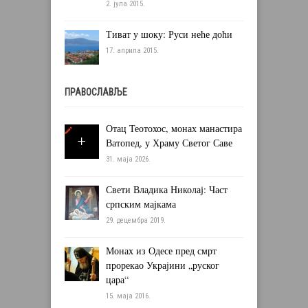
2. јула 2015.
Тиват у шоку: Руси неће доћи
17. априла 2015.
ПРАВОСЛАВЉЕ
Отац Теотохос, монах манастира
Ватопед, у Храму Светог Саве
31. маја 2026.
Свети Владика Николај: Част
српским мајкама
29. децембра 2019.
Монах из Одесе пред смрт
прорекао Украјини „руског
цара“
15. маја 2016.