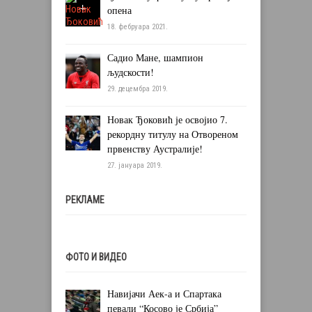
опена
18. фебруара 2021.
Садио Мане, шампион
људскости!
29. децембра 2019.
Новак Ђоковић је освојио 7.
рекордну титулу на Отвореном
првенству Аустралије!
27. јануара 2019.
РЕКЛАМЕ
ФОТО И ВИДЕО
Навијачи Аек-а и Спартака
певали “Косово је Србија”