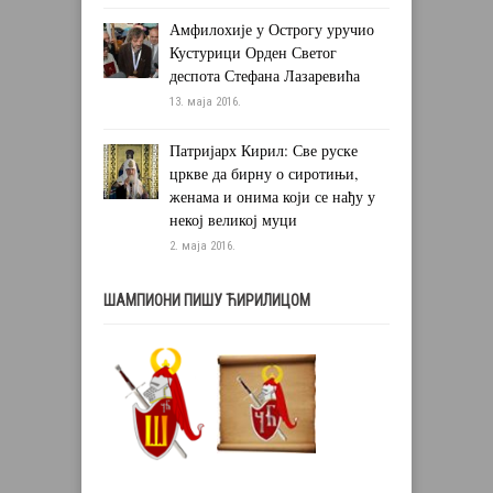
Амфилохије у Острогу уручио
Кустурици Орден Светог
деспота Стефана Лазаревића
13. маја 2016.
Патријарх Кирил: Све руске
цркве да бирну о сиротињи,
женама и онима који се нађу у
некој великој муци
2. маја 2016.
ШАМПИОНИ ПИШУ ЋИРИЛИЦОМ