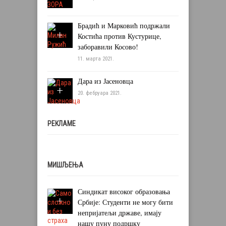
Брадић и Марковић подржали
Костића против Кустурице,
заборавили Косово!
11. марта 2021.
Дара из Јасеновца
20. фебруара 2021.
РЕКЛАМЕ
МИШЉЕЊА
Синдикат високог образовања
Србије: Студенти не могу бити
непријатељи државе, имају
нашу пуну подршку