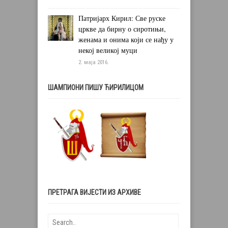
Патријарх Кирил: Све руске
цркве да бирну о сиротињи,
женама и онима који се нађу у
некој великој муци
2. маја 2016.
ШАМПИОНИ ПИШУ ЋИРИЛИЦОМ
ПРЕТРАГА ВИЈЕСТИ ИЗ АРХИВЕ