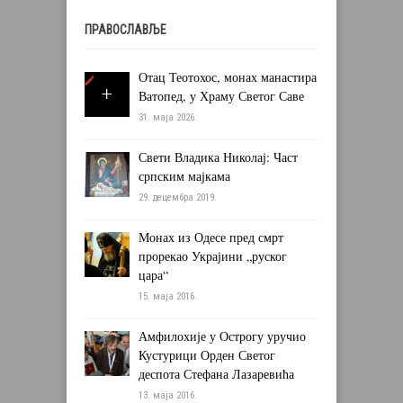
ПРАВОСЛАВЉЕ
Отац Теотохос, монах манастира
Ватопед, у Храму Светог Саве
31. маја 2026.
Свети Владика Николај: Част
српским мајкама
29. децембра 2019.
Монах из Одесе пред смрт
прорекао Украјини „руског
цара“
15. маја 2016.
Амфилохије у Острогу уручио
Кустурици Орден Светог
деспота Стефана Лазаревића
13. маја 2016.