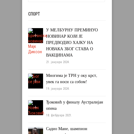
СПОРТ
У МЕЛБУРНУ ПРЕМИНУО
НОВИНАР КОЈИ ЈЕ
ПРЕДВОДИО ХАЈКУ НА
НОВАКА ЗБОГ СТАВА О
ВАКЦИНАМА
21. јануара 2024.
Многима је ТРН у оку крст,
увек га носи са собом!
19. јануара 2024.
Ђоковић у финалу Аустралијан
опена
18. фебруара 2021.
Садио Мане, шампион