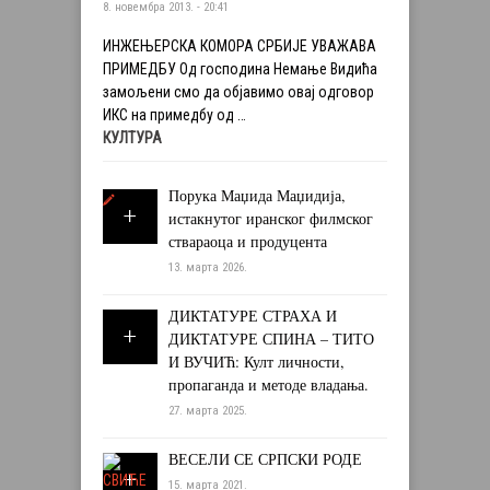
8. новембра 2013. - 20:41
ИНЖЕЊЕРСКА КОМОРА СРБИЈЕ УВАЖАВА
ПРИМЕДБУ Од господина Немање Видића
замољени смо да објавимо овај одговор
ИКС на примедбу од …
КУЛТУРА
Порука Маџида Маџидија,
истакнутог иранског филмског
ствараоца и продуцента
13. марта 2026.
ДИКТАТУРЕ СТРАХА И
ДИКТАТУРЕ СПИНА – ТИТО
И ВУЧИЋ: Култ личности,
пропаганда и методе владања.
27. марта 2025.
ВЕСЕЛИ СЕ СРПСКИ РОДЕ
15. марта 2021.