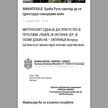
АМФИЛОХИЈЕ: Браћа Руси схватају да се
Црногорци санкцијама шале
7. јануара 2015. - 07:10
МИТРОПОЛИТ ОДБИЈA ДА ПРИСУСТВУЈЕ
ПРОСЛАВИ ЈУБИЛЕЈА ОКТОИХА ЈЕР ЈЕ
ПОЗИВ ДОБИО НА – ЛАТИНИЦИ Испред
Цетињског манастира поново критиковао
…
Инжењери ће се коначно посрбити