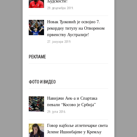
људскости!
29. децембра 2019.
Новак Ђоковић је освојио 7.
рекордну титулу на Отвореном
првенству Аустралије!
27. јануара 2019.
РЕКЛАМЕ
ФОТО И ВИДЕО
Навијачи Аек-а и Спартака
певали “Косово је Србија”
29. јула 2016.
Говор најбоље атлетичарке света
Јелене Ишинбајеве у Кремљу