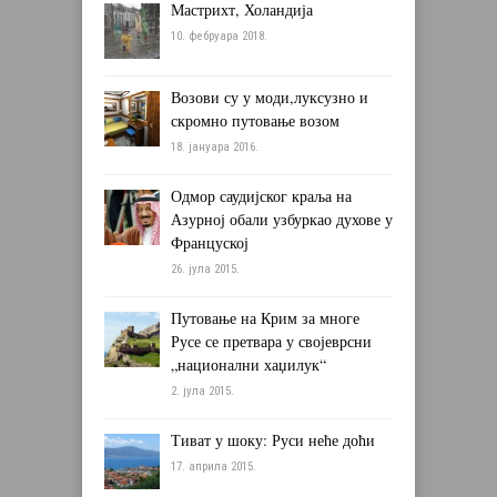
Мастрихт, Холандија
10. фебруара 2018.
Возови су у моди,луксузно и
скромно путовање возом
18. јануара 2016.
Одмор саудијског краља на
Азурној обали узбуркао духове у
Француској
26. јула 2015.
Путовање на Крим за многе
Русе се претвара у својеврсни
„национални хаџилук“
2. јула 2015.
Тиват у шоку: Руси неће доћи
17. априла 2015.